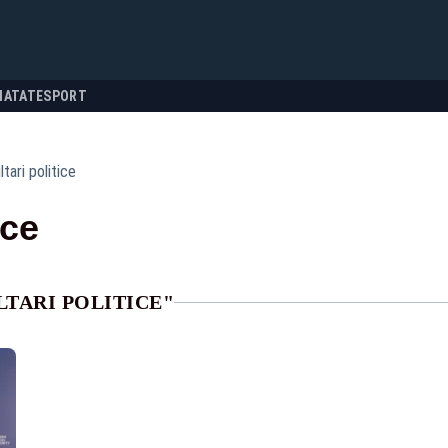
NATATE
SPORT
tari politice
ice
TARI POLITICE"