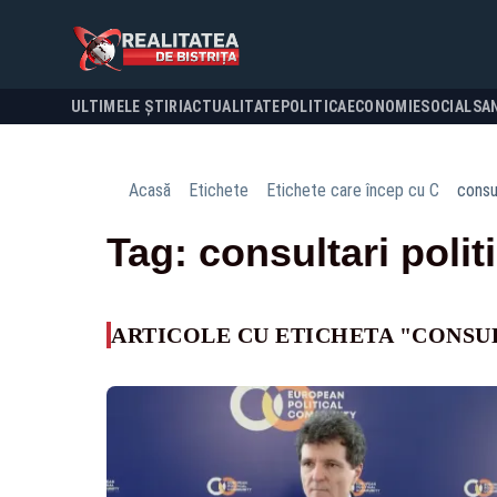
ULTIMELE ȘTIRI
ACTUALITATE
POLITICA
ECONOMIE
SOCIAL
SA
Acasă
Etichete
Etichete care încep cu C
consul
Tag: consultari polit
ARTICOLE CU ETICHETA "CONSUL