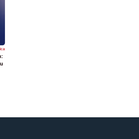
tica
n:
Cu