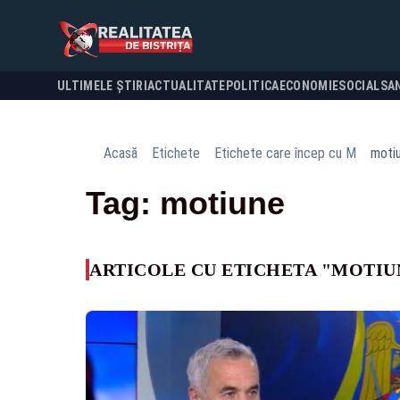
ULTIMELE ȘTIRI
ACTUALITATE
POLITICA
ECONOMIE
SOCIAL
SA
Acasă
Etichete
Etichete care încep cu M
moti
Tag: motiune
ARTICOLE CU ETICHETA "MOTIU