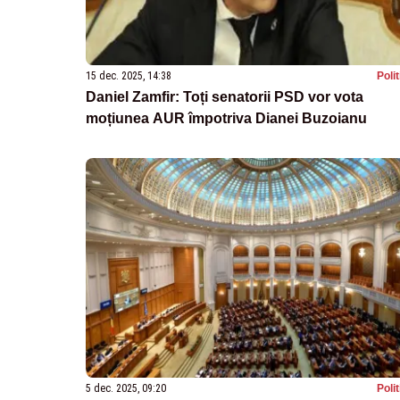
15 dec. 2025, 14:38
Poli
Daniel Zamfir: Toți senatorii PSD vor vota
moțiunea AUR împotriva Dianei Buzoianu
5 dec. 2025, 09:20
Poli