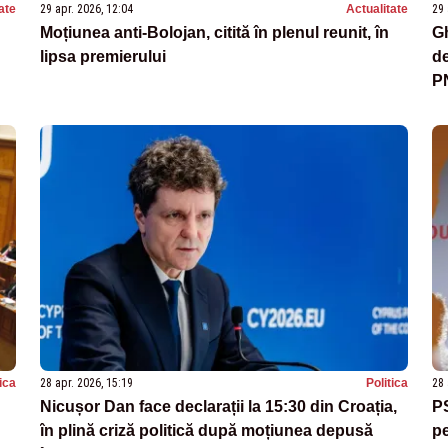
ate
29 apr. 2026, 12:04
Actualitate
29 
Moțiunea anti‑Bolojan, citită în plenul reunit, în
G
lipsa premierului
de
P
tica
28 apr. 2026, 15:19
Politica
28 
Nicușor Dan face declarații la 15:30 din Croația,
P
în plină criză politică după moțiunea depusă
pe