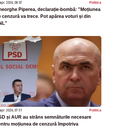
apr. 2026, 08:07
Politica
heorghe Piperea, declarație-bombă: "Moțiunea
 cenzură va trece. Pot apărea voturi și din
NL"
apr. 2026, 07:51
Politica
SD și AUR au strâns semnăturile necesare
ntru moțiunea de cenzură împotriva