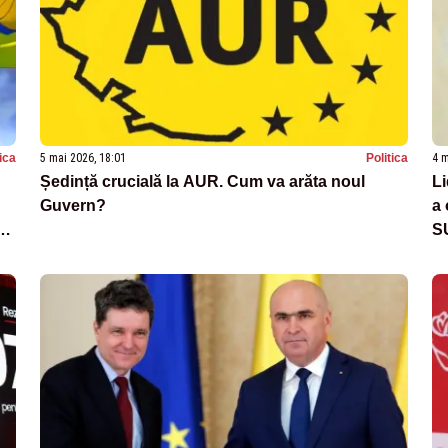
tica
5 mai 2026, 18:01
Politica
4 m
Ședință crucială la AUR. Cum va arăta noul
Li
Guvern?
a 
S