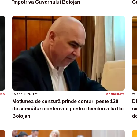
împotriva Guvernului Bolojan
G
tica
15 apr. 2026, 12:19
Actualitate
25 
Moțiunea de cenzură prinde contur: peste 120
Di
de semnături confirmate pentru demiterea lui Ilie
s
Bolojan
d