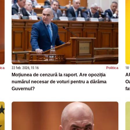
tica
22 feb. 2026, 15:16
Politica
18 
Moțiunea de cenzură la raport. Are opoziția
AU
numărul necesar de voturi pentru a dărâma
Oa
Guvernul?
f
er