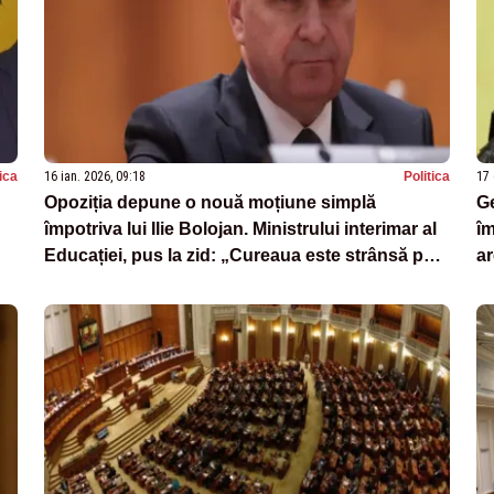
tica
16 ian. 2026, 09:18
Politica
17 
Opoziția depune o nouă moțiune simplă
Ge
împotriva lui Ilie Bolojan. Ministrului interimar al
îm
Educației, pus la zid: „Cureaua este strânsă pe
ar
stomacul studenților”