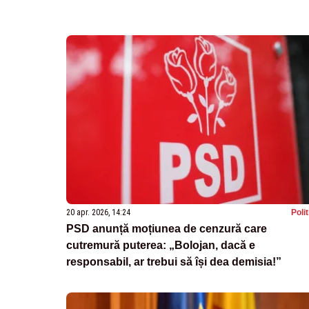
20 apr. 2026, 14:24
Poli
PSD anunță moțiunea de cenzură care
cutremură puterea: „Bolojan, dacă e
responsabil, ar trebui să își dea demisia!”