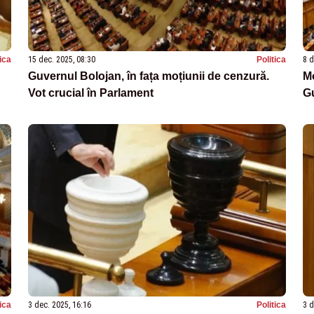
tica
15 dec. 2025, 08:30
Politica
8 d
Guvernul Bolojan, în fața moțiunii de cenzură.
M
Vot crucial în Parlament
Gu
tica
3 dec. 2025, 16:16
Politica
3 d