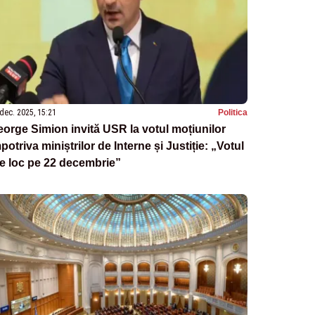
dec. 2025, 15:21
Politica
orge Simion invită USR la votul moțiunilor
potriva miniștrilor de Interne și Justiție: „Votul
e loc pe 22 decembrie”