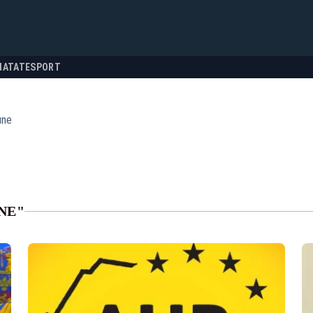
NATATE
SPORT
une
NE"