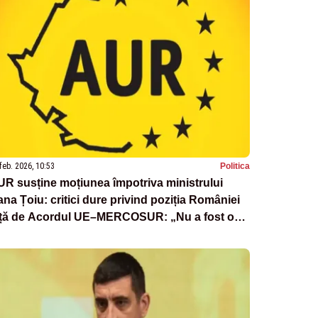
feb. 2026, 10:53
Politica
R susține moțiunea împotriva ministrului
na Țoiu: critici dure privind poziția României
ață de Acordul UE–MERCOSUR: „Nu a fost o
oare, ci o opțiune politică asumată”