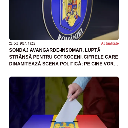
22 oct. 2024, 13:22
Actualitate
SONDAJ AVANGARDE-INSOMAR. LUPTĂ
STRÂNSĂ PENTRU COTROCENI. CIFRELE CARE
DINAMITEAZĂ SCENA POLITICĂ: PE CINE VOR
ROMÂNII ÎN FRUNTEA ȚĂRII - RECONFIGURARE
TOTALĂ