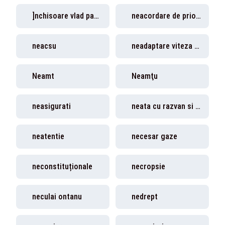
]nchisoare vlad pascu
neacordare de prioritate
neacsu
neadaptare viteza la conditiile de drum
Neamt
Neamţu
neasigurati
neata cu razvan si dani
neatentie
necesar gaze
neconstituționale
necropsie
neculai ontanu
nedrept