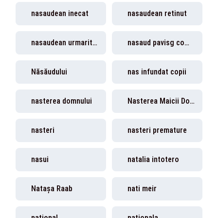
nasaudean inecat
nasaudean retinut
nasaudean urmarit international
nasaud pavisg company srl
Năsăudului
nas infundat copii
nasterea domnului
Nasterea Maicii Domnului
nasteri
nasteri premature
nasui
natalia intotero
Natașa Raab
nati meir
national
nationala