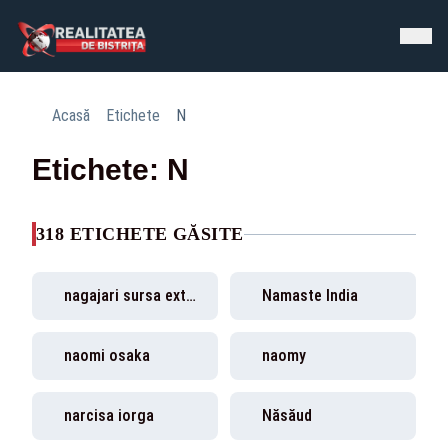
Acasă
Etichete
N
Etichete: N
318 ETICHETE GĂSITE
nagajari sursa externa
Namaste India
naomi osaka
naomy
narcisa iorga
Năsăud