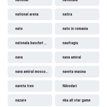
national arena
natira
nato
nato in romania
natonala baschet 3x3
naufragiu
nava
nava amiral
nava amiral moscova
naveta masina
naveta tren
Năvodari
nazare
nba all star game