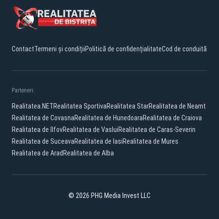
Contact
Termeni și condiții
Politică de confidențialitate
Cod de conduită
Parteneri:
Realitatea.NET
Realitatea Sportiva
Realitatea Star
Realitatea de Neamt
Realitatea de Covasna
Realitatea de Hunedoara
Realitatea de Craiova
Realitatea de Ilfov
Realitatea de Vaslui
Realitatea de Caras-Severin
Realitatea de Suceava
Realitatea de Iasi
Realitatea de Mures
Realitatea de Arad
Realitatea de Alba
© 2026 PHG Media Invest LLC
Facebook
YouTube