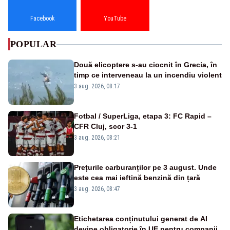
Facebook
YouTube
POPULAR
Două elicoptere s-au ciocnit în Grecia, în
timp ce interveneau la un incendiu violent
3 aug. 2026, 08:17
Fotbal / SuperLiga, etapa 3: FC Rapid –
CFR Cluj, scor 3-1
3 aug. 2026, 08:21
Prețurile carburanților pe 3 august. Unde
este cea mai ieftină benzină din țară
3 aug. 2026, 08:47
Etichetarea conținutului generat de AI
devine obligatorie în UE pentru companii