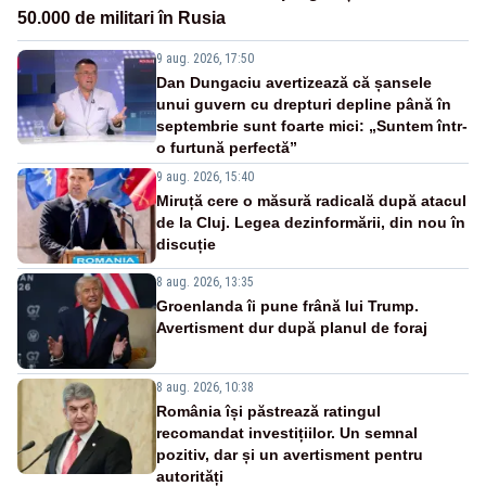
50.000 de militari în Rusia
9 aug. 2026, 17:50
Dan Dungaciu avertizează că șansele
unui guvern cu drepturi depline până în
septembrie sunt foarte mici: „Suntem într-
o furtună perfectă”
9 aug. 2026, 15:40
Miruță cere o măsură radicală după atacul
de la Cluj. Legea dezinformării, din nou în
discuție
8 aug. 2026, 13:35
Groenlanda îi pune frână lui Trump.
Avertisment dur după planul de foraj
8 aug. 2026, 10:38
România își păstrează ratingul
recomandat investițiilor. Un semnal
pozitiv, dar și un avertisment pentru
autorități