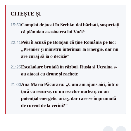
CITEȘTE ȘI
Complot dejucat în Serbia: doi bărbați, suspectați
15:50
că plănuiau asasinarea lui Vučić
Peiu îl acuză pe Bolojan că ține România pe loc:
22:41
„Premier și ministru interimar la Energie, dar nu
are curaj să ia o decizie”
Escaladare brutală în război. Rusia și Ucraina s-
21:25
au atacat cu drone și rachete
Ana Maria Păcuraru: „Cum am ajuns aici, într-o
21:00
țară cu resurse, cu un reactor nuclear, cu un
potențial energetic uriaș, dar care se împrumută
de curent de la vecini?”