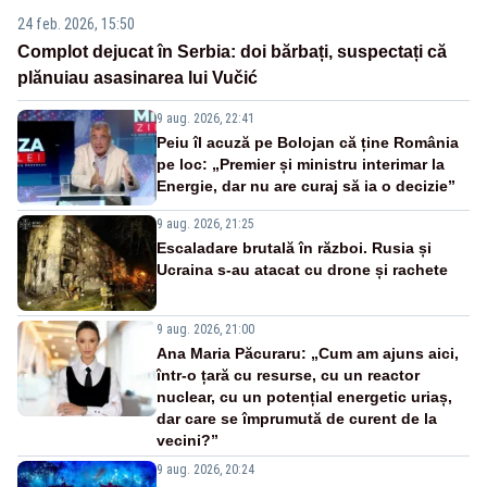
24 feb. 2026, 15:50
Complot dejucat în Serbia: doi bărbați, suspectați că
plănuiau asasinarea lui Vučić
9 aug. 2026, 22:41
Peiu îl acuză pe Bolojan că ține România
pe loc: „Premier și ministru interimar la
Energie, dar nu are curaj să ia o decizie”
9 aug. 2026, 21:25
Escaladare brutală în război. Rusia și
Ucraina s-au atacat cu drone și rachete
9 aug. 2026, 21:00
Ana Maria Păcuraru: „Cum am ajuns aici,
într-o țară cu resurse, cu un reactor
nuclear, cu un potențial energetic uriaș,
dar care se împrumută de curent de la
vecini?”
9 aug. 2026, 20:24