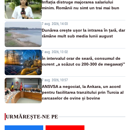
Inflația distruge majorarea salariului
minim. Românii nu simt un trai mai bun
7 aug. 2026, 14:03
Dunărea crește ușor la intrarea în țară, dar
rămâne mult sub media lunii august
7 aug. 2026, 13:02
În intervalul orar de seară, consumul de
curent „a scăzut cu 200-300 de megawați”
7 aug. 2026, 10:57
ANSVSA a negociat, la Ankara, un acord
pentru facilitarea tranzitului prin Turcia al
carcaselor de ovine și bovine
URMĂREȘTE-NE PE