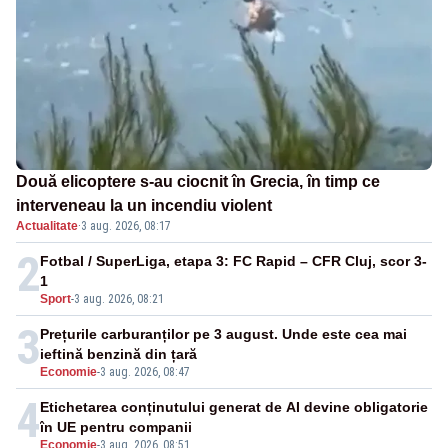
Două elicoptere s-au ciocnit în Grecia, în timp ce
interveneau la un incendiu violent
Actualitate
·
3 aug. 2026, 08:17
2
Fotbal / SuperLiga, etapa 3: FC Rapid – CFR Cluj, scor 3-
1
Sport
-
3 aug. 2026, 08:21
3
Prețurile carburanților pe 3 august. Unde este cea mai
ieftină benzină din țară
Economie
-
3 aug. 2026, 08:47
4
Etichetarea conținutului generat de AI devine obligatorie
în UE pentru companii
Economie
-
3 aug. 2026, 08:51