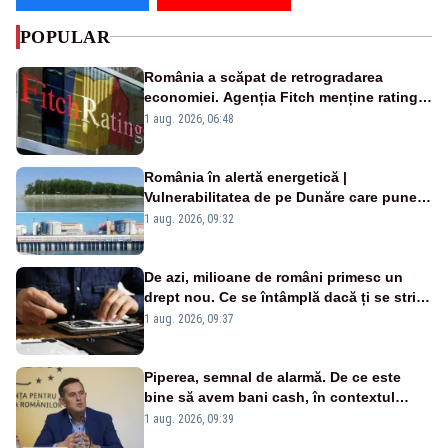
POPULAR
România a scăpat de retrogradarea
economiei. Agenția Fitch menține ratingul
„BBB-” cu perspectivă negativă
1 aug. 2026, 06:48
România în alertă energetică |
Vulnerabilitatea de pe Dunăre care pune
în pericol Centrala Cernavodă era
1 aug. 2026, 09:32
cunoscută de pe vremea lui Ceaușescu
De azi, milioane de români primesc un
drept nou. Ce se întâmplă dacă ți se strică
un produs
1 aug. 2026, 09:37
Piperea, semnal de alarmă. De ce este
bine să avem bani cash, în contextul
alertei energetice?
1 aug. 2026, 09:39