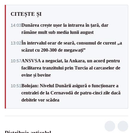
CITEȘTE ȘI
Dunărea crește ușor la intrarea în țară, dar
14:03
rămâne mult sub media lunii august
În intervalul orar de seară, consumul de curent „a
13:02
scăzut cu 200-300 de megawați”
ANSVSA a negociat, la Ankara, un acord pentru
10:57
facilitarea tranzitului prin Turcia al carcaselor de
ovine și bovine
Bolojan: Nivelul Dunării asigură o funcționare a
10:51
centralei de la Cernavodă de patru-cinci zile dacă
debitele vor scădea
Distribuie articolul