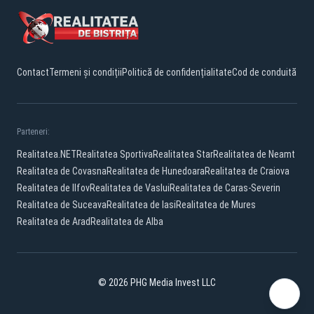
Contact
Termeni și condiții
Politică de confidențialitate
Cod de conduită
Parteneri:
Realitatea.NET
Realitatea Sportiva
Realitatea Star
Realitatea de Neamt
Realitatea de Covasna
Realitatea de Hunedoara
Realitatea de Craiova
Realitatea de Ilfov
Realitatea de Vaslui
Realitatea de Caras-Severin
Realitatea de Suceava
Realitatea de Iasi
Realitatea de Mures
Realitatea de Arad
Realitatea de Alba
© 2026 PHG Media Invest LLC
Facebook
YouTube