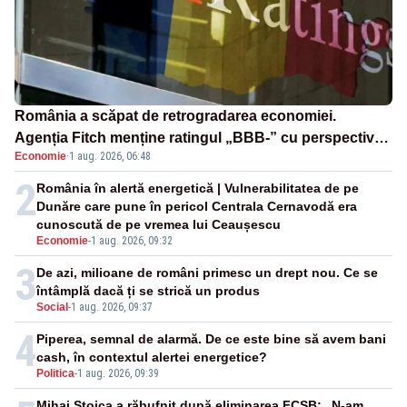
România a scăpat de retrogradarea economiei.
Agenția Fitch menține ratingul „BBB-” cu perspectivă
Economie
·
1 aug. 2026, 06:48
negativă
2
România în alertă energetică | Vulnerabilitatea de pe
Dunăre care pune în pericol Centrala Cernavodă era
cunoscută de pe vremea lui Ceaușescu
Economie
-
1 aug. 2026, 09:32
3
De azi, milioane de români primesc un drept nou. Ce se
întâmplă dacă ți se strică un produs
Social
-
1 aug. 2026, 09:37
4
Piperea, semnal de alarmă. De ce este bine să avem bani
cash, în contextul alertei energetice?
Politica
-
1 aug. 2026, 09:39
Mihai Stoica a răbufnit după eliminarea FCSB: „N-am