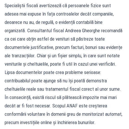
Specialiștii fiscali avertizează că persoanele fizice sunt
adesea mai expuse în fața controalelor decât companiile,
deoarece nu au, de regulă, o evidență contabilă bine
organizată. Consultantul fiscal Andreea Gheorghe recomandă
ca cei care obțin astfel de venituri să păstreze toate
documentele justificative, precum facturi, bonuri sau evidențe
ale tranzacțiilor. Chiar și un fișier simplu, în care sunt notate
veniturile și cheltuielile, poate fi util în cazul unei verificări.
Lipsa documentelor poate crea probleme serioase:
contribuabilul poate ajunge să nu își poată demonstra
cheltuielile reale sau tratamentul fiscal corect al unor sume.
În consecință, există riscul să plătească impozite mai mari
decât ar fi fost necesar. Scopul ANAF este creșterea
conformării voluntare în domenii greu de monitorizat automat,
precum investițiile online și închirierea bunurilor.