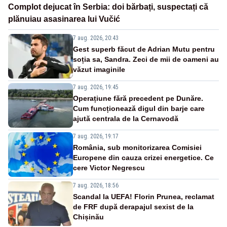
Complot dejucat în Serbia: doi bărbați, suspectați că
plănuiau asasinarea lui Vučić
7 aug. 2026, 20:43
Gest superb făcut de Adrian Mutu pentru
soția sa, Sandra. Zeci de mii de oameni au
văzut imaginile
7 aug. 2026, 19:45
Operațiune fără precedent pe Dunăre.
Cum funcționează digul din barje care
ajută centrala de la Cernavodă
7 aug. 2026, 19:17
România, sub monitorizarea Comisiei
Europene din cauza crizei energetice. Ce
cere Victor Negrescu
7 aug. 2026, 18:56
Scandal la UEFA! Florin Prunea, reclamat
de FRF după derapajul sexist de la
Chișinău