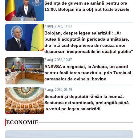
Ședința de guvern se amână pentru ora
15:00. Bolojan nu a obținut toate avizele
7 aug. 2026, 11:51
Bolojan, despre legea salarizării: „Ar
putea fi adoptată în perioada următoare.
S-a întârziat depunerea din cauza unor
discursuri iresponsabile în spaţiul public”
7 aug. 2026, 10:57
ANSVSA a negociat, la Ankara, un acord
pentru facilitarea tranzitului prin Turcia al
carcaselor de ovine și bovine
7 aug. 2026, 09:49
Senatorii și deputații rămân la muncă.
Sesiunea extraordinară, prelungită până
la votul pe legea salarizării
ECONOMIE