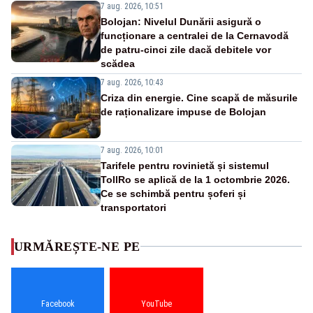
7 aug. 2026, 10:51
Bolojan: Nivelul Dunării asigură o
funcționare a centralei de la Cernavodă
de patru-cinci zile dacă debitele vor
scădea
7 aug. 2026, 10:43
Criza din energie. Cine scapă de măsurile
de raționalizare impuse de Bolojan
7 aug. 2026, 10:01
Tarifele pentru rovinietă și sistemul
TollRo se aplică de la 1 octombrie 2026.
Ce se schimbă pentru șoferi și
transportatori
URMĂREȘTE-NE PE
Facebook
YouTube