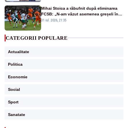
Mihai Stoica a răbufnit după eliminarea
FCSB: „N-am văzut asemenea greșeli în
190 de meciuri europene”
31 iul. 2026, 21:35
CATEGORII POPULARE
Actualitate
Politica
Economie
Social
Sport
Sanatate