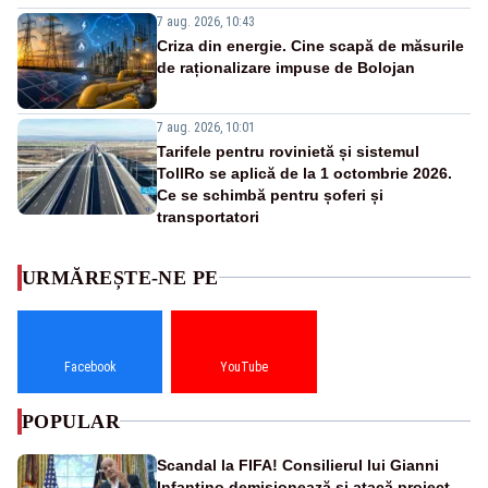
7 aug. 2026, 10:43
Criza din energie. Cine scapă de măsurile
de raționalizare impuse de Bolojan
7 aug. 2026, 10:01
Tarifele pentru rovinietă și sistemul
TollRo se aplică de la 1 octombrie 2026.
Ce se schimbă pentru șoferi și
transportatori
URMĂREȘTE-NE PE
Facebook
YouTube
POPULAR
Scandal la FIFA! Consilierul lui Gianni
Infantino demisionează și atacă proiectul