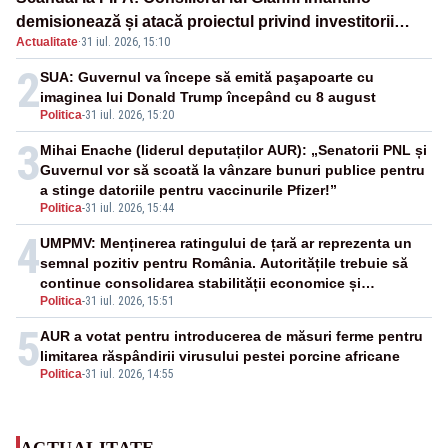
demisionează și atacă proiectul privind investitorii
Actualitate
·
31 iul. 2026, 15:10
străini
2
SUA: Guvernul va începe să emită paşapoarte cu
imaginea lui Donald Trump începând cu 8 august
Politica
-
31 iul. 2026, 15:20
3
Mihai Enache (liderul deputaților AUR): „Senatorii PNL și
Guvernul vor să scoată la vânzare bunuri publice pentru
a stinge datoriile pentru vaccinurile Pfizer!”
Politica
-
31 iul. 2026, 15:44
4
UMPMV: Menținerea ratingului de țară ar reprezenta un
semnal pozitiv pentru România. Autoritățile trebuie să
continue consolidarea stabilității economice și
Politica
-
31 iul. 2026, 15:51
financiare
5
AUR a votat pentru introducerea de măsuri ferme pentru
limitarea răspândirii virusului pestei porcine africane
Politica
-
31 iul. 2026, 14:55