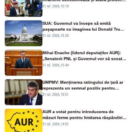
privind investitorii străini
31 iul. 2026, 15:10
SUA: Guvernul va începe să emită
paşapoarte cu imaginea lui Donald Trump
începând cu 8 august
31 iul. 2026, 15:20
Mihai Enache (liderul deputaților AUR):
„Senatorii PNL și Guvernul vor să scoată
la vânzare bunuri publice pentru a stinge
31 iul. 2026, 15:44
datoriile pentru vaccinurile Pfizer!”
UMPMV: Menținerea ratingului de țară ar
reprezenta un semnal pozitiv pentru
România. Autoritățile trebuie să continue
31 iul. 2026, 15:51
consolidarea stabilității economice și
financiare
AUR a votat pentru introducerea de
măsuri ferme pentru limitarea răspândirii
virusului pestei porcine africane
31 iul. 2026, 14:55