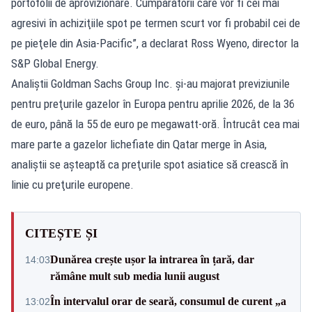
portofolii de aprovizionare. Cumpărătorii care vor fi cei mai
agresivi în achiziţiile spot pe termen scurt vor fi probabil cei de
pe pieţele din Asia-Pacific”, a declarat Ross Wyeno, director la
S&P Global Energy.
Analiştii Goldman Sachs Group Inc. şi-au majorat previziunile
pentru preţurile gazelor în Europa pentru aprilie 2026, de la 36
de euro, până la 55 de euro pe megawatt-oră. Întrucât cea mai
mare parte a gazelor lichefiate din Qatar merge în Asia,
analiştii se aşteaptă ca preţurile spot asiatice să crească în
linie cu preţurile europene.
CITEȘTE ȘI
Dunărea crește ușor la intrarea în țară, dar
14:03
rămâne mult sub media lunii august
În intervalul orar de seară, consumul de curent „a
13:02