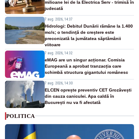
milioane lei de la Electrica Serv - trimisă în
judecată
7 aug. 2026, 14:37
Hidrologi: Debitul Dunării rămâne la 1.400
mc/s; o tendință de creștere este
preconizată la jumătatea săptămânii
viitoare
7 aug. 2026, 14:32
eMAG are un singur acționar. Comisia
Europeană a aprobat tranzacția care
schimbă structura gigantului românesc
7 aug. 2026, 14:30
ELCEN oprește preventiv CET Grozăvești
din cauza caniculei. Apa caldă în
București nu va fi afectată
POLITICA