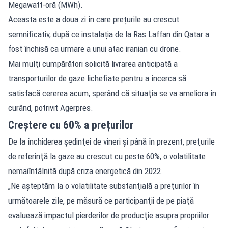
Megawatt-oră (MWh).
Aceasta este a doua zi în care prețurile au crescut
semnificativ, după ce instalația de la Ras Laffan din Qatar a
fost închisă ca urmare a unui atac iranian cu drone.
Mai mulţi cumpărători solicită livrarea anticipată a
transporturilor de gaze lichefiate pentru a încerca să
satisfacă cererea acum, sperând că situaţia se va ameliora în
curând, potrivit
Agerpres
.
Creștere cu 60% a prețurilor
De la închiderea şedinţei de vineri şi până în prezent, preţurile
de referinţă la gaze au crescut cu peste 60%, o volatilitate
nemaiîntâlnită după criza energetică din 2022.
„Ne aşteptăm la o volatilitate substanţială a preţurilor în
următoarele zile, pe măsură ce participanţii de pe piaţă
evaluează impactul pierderilor de producţie asupra propriilor