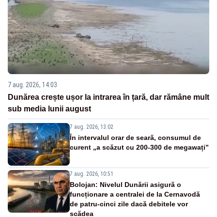
7 aug. 2026, 14:03
Dunărea crește ușor la intrarea în țară, dar rămâne mult
sub media lunii august
7 aug. 2026, 13:02
În intervalul orar de seară, consumul de
curent „a scăzut cu 200-300 de megawați”
7 aug. 2026, 10:51
Bolojan: Nivelul Dunării asigură o
funcționare a centralei de la Cernavodă
de patru-cinci zile dacă debitele vor
scădea