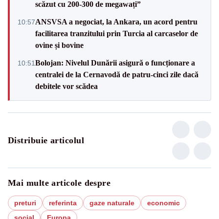
scăzut cu 200-300 de megawați”
ANSVSA a negociat, la Ankara, un acord pentru
10:57
facilitarea tranzitului prin Turcia al carcaselor de
ovine și bovine
Bolojan: Nivelul Dunării asigură o funcționare a
10:51
centralei de la Cernavodă de patru-cinci zile dacă
debitele vor scădea
Distribuie articolul
Mai multe articole despre
preturi
referinta
gaze naturale
economic
social
Europa