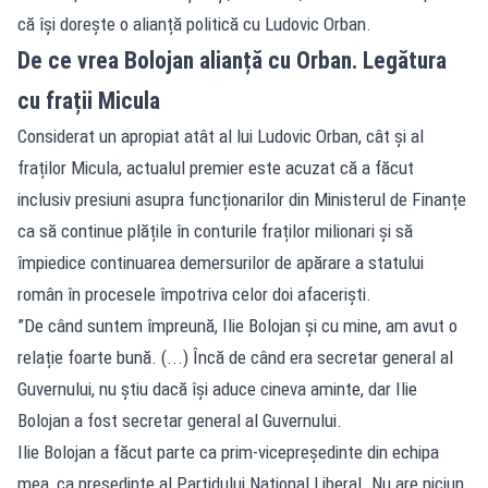
că își dorește o alianță politică cu Ludovic Orban.
De ce vrea Bolojan alianță cu Orban. Legătura
cu frații Micula
Considerat un apropiat atât al lui Ludovic Orban, cât și al
fraților Micula, actualul premier este acuzat că a făcut
inclusiv presiuni asupra funcționarilor din Ministerul de Finanțe
ca să continue plățile în conturile fraților milionari și să
împiedice continuarea demersurilor de apărare a statului
român în procesele împotriva celor doi afaceriști.
”De când suntem împreună, Ilie Bolojan și cu mine, am avut o
relație foarte bună. (...) Încă de când era secretar general al
Guvernului, nu știu dacă își aduce cineva aminte, dar Ilie
Bolojan a fost secretar general al Guvernului.
Ilie Bolojan a făcut parte ca prim-vicepreședinte din echipa
mea, ca președinte al Partidului Național Liberal. Nu are niciun