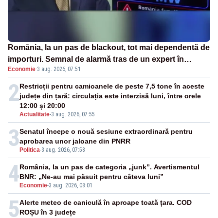
România, la un pas de blackout, tot mai dependentă de
importuri. Semnal de alarmă tras de un expert în
Economie
·
3 aug. 2026, 07:51
energie
2
Restricții pentru camioanele de peste 7,5 tone în aceste
județe din țară: circulația este interzisă luni, între orele
12:00 și 20:00
Actualitate
-
3 aug. 2026, 07:55
3
Senatul începe o nouă sesiune extraordinară pentru
aprobarea unor jaloane din PNRR
Politica
-
3 aug. 2026, 07:58
4
România, la un pas de categoria „junk”. Avertismentul
BNR: „Ne-au mai păsuit pentru câteva luni”
Economie
-
3 aug. 2026, 08:01
5
Alerte meteo de caniculă în aproape toată țara. COD
ROȘU în 3 județe