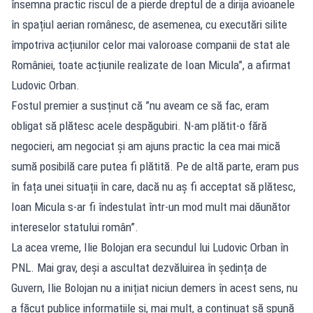
însemna practic riscul de a pierde dreptul de a dirija avioanele
în spațiul aerian românesc, de asemenea, cu executări silite
împotriva acțiunilor celor mai valoroase companii de stat ale
României, toate acțiunile realizate de Ioan Micula”, a afirmat
Ludovic Orban.
Fostul premier a susținut că ”nu aveam ce să fac, eram
obligat să plătesc acele despăgubiri. N-am plătit-o fără
negocieri, am negociat și am ajuns practic la cea mai mică
sumă posibilă care putea fi plătită. Pe de altă parte, eram pus
în fața unei situații în care, dacă nu aș fi acceptat să plătesc,
Ioan Micula s-ar fi îndestulat într-un mod mult mai dăunător
intereselor statului român”.
La acea vreme, Ilie Bolojan era secundul lui Ludovic Orban în
PNL. Mai grav, deși a ascultat dezvăluirea în ședința de
Guvern, Ilie Bolojan nu a inițiat niciun demers în acest sens, nu
a făcut publice informațiile și, mai mult, a continuat să spună