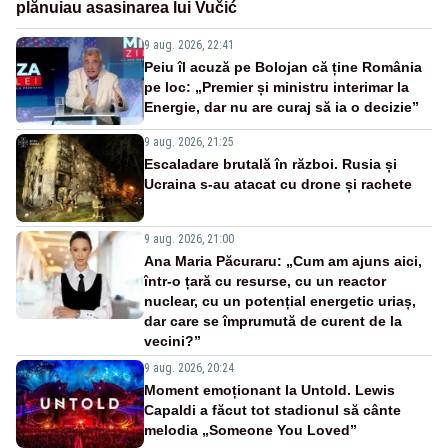
plănuiau asasinarea lui Vučić
9 aug. 2026, 22:41
Peiu îl acuză pe Bolojan că ține România
pe loc: „Premier și ministru interimar la
Energie, dar nu are curaj să ia o decizie”
9 aug. 2026, 21:25
Escaladare brutală în război. Rusia și
Ucraina s-au atacat cu drone și rachete
9 aug. 2026, 21:00
Ana Maria Păcuraru: „Cum am ajuns aici,
într-o țară cu resurse, cu un reactor
nuclear, cu un potențial energetic uriaș,
dar care se împrumută de curent de la
vecini?”
9 aug. 2026, 20:24
Moment emoționant la Untold. Lewis
Capaldi a făcut tot stadionul să cânte
melodia „Someone You Loved”