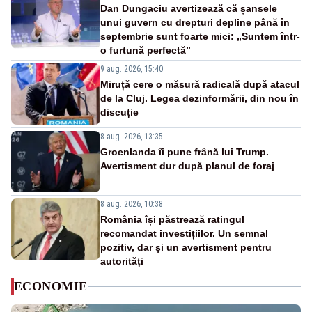
Dan Dungaciu avertizează că șansele
unui guvern cu drepturi depline până în
septembrie sunt foarte mici: „Suntem într-
o furtună perfectă”
9 aug. 2026, 15:40
Miruță cere o măsură radicală după atacul
de la Cluj. Legea dezinformării, din nou în
discuție
8 aug. 2026, 13:35
Groenlanda îi pune frână lui Trump.
Avertisment dur după planul de foraj
8 aug. 2026, 10:38
România își păstrează ratingul
recomandat investițiilor. Un semnal
pozitiv, dar și un avertisment pentru
autorități
ECONOMIE