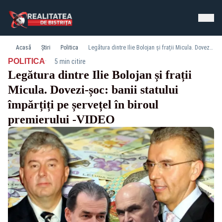
Acasă
Știri
Politica
Legătura dintre Ilie Bolojan și frații Micula. Dovezi-șoc: banii statului împărțiți pe șervețel în biroul premierului -VIDEO
·
POLITICA
5 min citire
Legătura dintre Ilie Bolojan și frații
Micula. Dovezi-șoc: banii statului
împărțiți pe șervețel în biroul
premierului -VIDEO