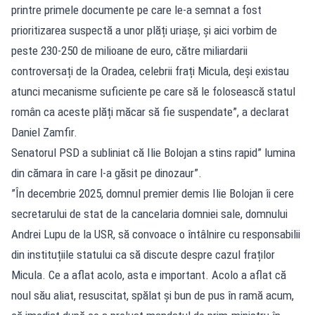
printre primele documente pe care le-a semnat a fost
prioritizarea suspectă a unor plăți uriașe, și aici vorbim de
peste 230-250 de milioane de euro, către miliardarii
controversați de la Oradea, celebrii frați Micula, deși existau
atunci mecanisme suficiente pe care să le folosească statul
român ca aceste plăți măcar să fie suspendate”, a declarat
Daniel Zamfir.
Senatorul PSD a subliniat că Ilie Bolojan a stins rapid” lumina
din cămara în care l-a găsit pe dinozaur”.
”În decembrie 2025, domnul premier demis Ilie Bolojan îi cere
secretarului de stat de la cancelaria domniei sale, domnului
Andrei Lupu de la USR, să convoace o întâlnire cu responsabilii
din instituțiile statului ca să discute despre cazul fraților
Micula. Ce a aflat acolo, asta e important. Acolo a aflat că
noul său aliat, resuscitat, spălat și bun de pus în ramă acum,