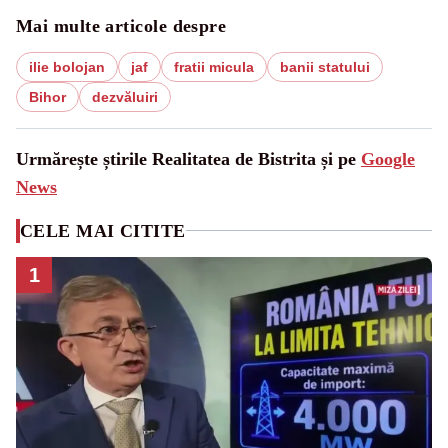
Mai multe articole despre
ilie bolojan
jaf
fratii micula
banii statului
Bihor
dezvăluiri
Urmărește știrile Realitatea de Bistrita și pe
Google
News
CELE MAI CITITE
1