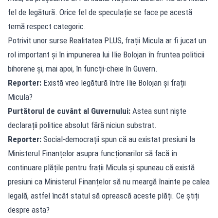
fel de legătură. Orice fel de speculație se face pe acestă
temă respect categoric.
Potrivit unor surse Realitatea PLUS, frații Micula ar fi jucat un
rol important și în impunerea lui Ilie Bolojan în fruntea politicii
bihorene și, mai apoi, în funcții-cheie în Guvern.
Reporter:
Există vreo legătură între Ilie Bolojan și frații
Micula?
Purtătorul de cuvânt al Guvernului:
Astea sunt niște
declarații politice absolut fără niciun substrat.
Reporter:
Social-democrații spun că au existat presiuni la
Ministerul Finanțelor asupra funcționarilor să facă în
continuare plățile pentru frații Micula și spuneau că există
presiuni ca Ministerul Finanțelor să nu meargă înainte pe calea
legală, astfel încât statul să oprească aceste plăți. Ce știți
despre asta?