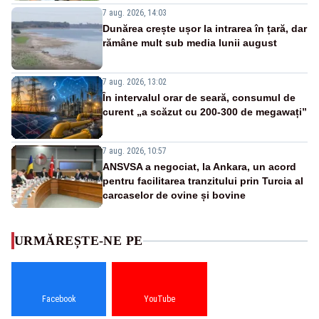
7 aug. 2026, 14:03
Dunărea crește ușor la intrarea în țară, dar
rămâne mult sub media lunii august
7 aug. 2026, 13:02
În intervalul orar de seară, consumul de
curent „a scăzut cu 200-300 de megawați”
7 aug. 2026, 10:57
ANSVSA a negociat, la Ankara, un acord
pentru facilitarea tranzitului prin Turcia al
carcaselor de ovine și bovine
URMĂREȘTE-NE PE
Facebook
YouTube