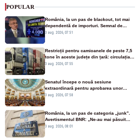
POPULAR
România, la un pas de blackout, tot mai
dependentă de importuri. Semnal de
alarmă tras de un expert în energie
3 aug. 2026, 07:51
Restricții pentru camioanele de peste 7,5
tone în aceste județe din țară: circulația
este interzisă luni, între orele 12:00 și
3 aug. 2026, 07:55
20:00
Senatul începe o nouă sesiune
extraordinară pentru aprobarea unor
jaloane din PNRR
3 aug. 2026, 07:58
România, la un pas de categoria „junk”.
Avertismentul BNR: „Ne-au mai păsuit
pentru câteva luni”
3 aug. 2026, 08:01