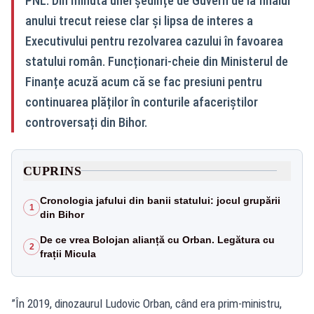
PNL. Din minuta unei ședințe de Guvern de la finalul
anului trecut reiese clar și lipsa de interes a
Executivului pentru rezolvarea cazului în favoarea
statului român. Funcționari-cheie din Ministerul de
Finanțe acuză acum că se fac presiuni pentru
continuarea plăților în conturile afaceriștilor
controversați din Bihor.
CUPRINS
Cronologia jafului din banii statului: jocul grupării
1
din Bihor
De ce vrea Bolojan alianță cu Orban. Legătura cu
2
frații Micula
”În 2019, dinozaurul Ludovic Orban, când era prim-ministru,