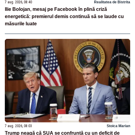
7 aug. 2026, 08:40
Realitatea de Bistrita
Ilie Bolojan, mesaj pe Facebook în plină criză
energetică: premierul demis continuă să se laude cu
măsurile luate
7 aug. 2026, 08:03
Stoica Marian
Trump neagă că SUA se confruntă cu un deficit de