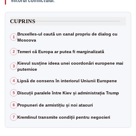
viitorul conflictului.
CUPRINS
Bruxelles-ul caută un canal propriu de dialog cu
1
Moscova
Temeri că Europa ar putea fi marginalizată
2
Kievul susține ideea unei coordonări europene mai
3
puternice
Lipsă de consens în interiorul Uniunii Europene
4
Discuții paralele între Kiev și administrația Trump
5
Propuneri de armistițiu și noi atacuri
6
Kremlinul transmite condiții pentru negocieri
7