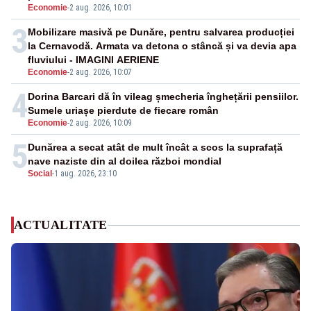
Economie
-
2 aug. 2026, 10:01
3
Mobilizare masivă pe Dunăre, pentru salvarea producției
la Cernavodă. Armata va detona o stâncă și va devia apa
fluviului - IMAGINI AERIENE
Economie
-
2 aug. 2026, 10:07
4
Dorina Barcari dă în vileag șmecheria înghețării pensiilor.
Sumele uriașe pierdute de fiecare român
Economie
-
2 aug. 2026, 10:09
5
Dunărea a secat atât de mult încât a scos la suprafață
nave naziste din al doilea război mondial
Social
-
1 aug. 2026, 23:10
ACTUALITATE