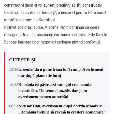
constructivi dacă și voi sunteți pregătiți să fiți constructivi.
Dacă nu, nu suntem interesați”, a declarat pentru FT o sursă
aflată în contact cu Kremlinul.
Potrivit acelorași surse, Vladimir Putin continuă să ceară
retragerea trupelor ucrainene din zonele controlate de Kiev în
Donbas înaintea unor negocieri serioase privind conflictul.
CITEȘTE ȘI
Groenlanda îi pune frână lui Trump. Avertisment
13:35
dur după planul de foraj
România își păstrează ratingul recomandat
10:38
investițiilor. Un semnal pozitiv, dar și un
avertisment pentru autorități
Nicușor Dan, avertisment după decizia Moody’s:
08:51
„România trebuie să revină la creștere economică”