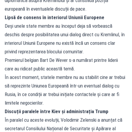
diplomatică asupra Kremlinului și ar consolida poziția
europeană în eventualele discuții de pace.
Lipsă de consens în interiorul Uniunii Europene
Deși unele state membre au început deja să vorbească
deschis despre posibilitatea unui dialog direct cu Kremlinul, în
interiorul Uniunii Europene nu există încă un consens clar
privind reprezentarea blocului comunitar.
Premierul belgian Bart De Wever s-a numărat printre liderii
care au ridicat public această temă.
În acest moment, statele membre nu au stabilit cine ar trebui
să reprezinte Uniunea Europeană într-un eventual dialog cu
Rusia, în ce condiții ar trebui inițiate contactele și care ar fi
limitele negocierilor.
Discuții paralele între Kiev și administrația Trump
În paralel cu aceste evoluții, Volodimir Zelenski a anunțat că
secretarul Consiliului Național de Securitate și Apărare al