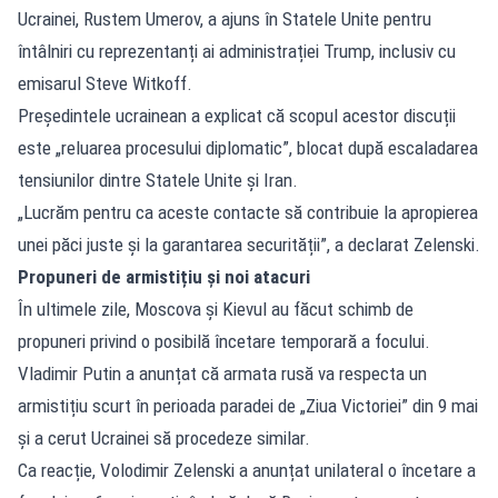
Ucrainei, Rustem Umerov, a ajuns în Statele Unite pentru
întâlniri cu reprezentanți ai administrației Trump, inclusiv cu
emisarul Steve Witkoff.
Președintele ucrainean a explicat că scopul acestor discuții
este „reluarea procesului diplomatic”, blocat după escaladarea
tensiunilor dintre Statele Unite și Iran.
„Lucrăm pentru ca aceste contacte să contribuie la apropierea
unei păci juste și la garantarea securității”, a declarat Zelenski.
Propuneri de armistițiu și noi atacuri
În ultimele zile, Moscova și Kievul au făcut schimb de
propuneri privind o posibilă încetare temporară a focului.
Vladimir Putin a anunțat că armata rusă va respecta un
armistițiu scurt în perioada paradei de „Ziua Victoriei” din 9 mai
și a cerut Ucrainei să procedeze similar.
Ca reacție, Volodimir Zelenski a anunțat unilateral o încetare a