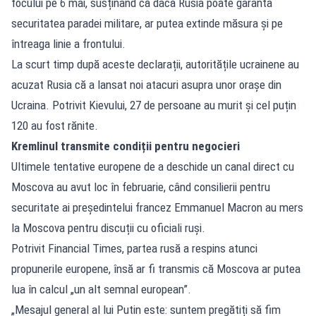
focului pe 6 mai, susținând că dacă Rusia poate garanta
securitatea paradei militare, ar putea extinde măsura și pe
întreaga linie a frontului.
La scurt timp după aceste declarații, autoritățile ucrainene au
acuzat Rusia că a lansat noi atacuri asupra unor orașe din
Ucraina. Potrivit Kievului, 27 de persoane au murit și cel puțin
120 au fost rănite.
Kremlinul transmite condiții pentru negocieri
Ultimele tentative europene de a deschide un canal direct cu
Moscova au avut loc în februarie, când consilierii pentru
securitate ai președintelui francez Emmanuel Macron au mers
la Moscova pentru discuții cu oficiali ruși.
Potrivit Financial Times, partea rusă a respins atunci
propunerile europene, însă ar fi transmis că Moscova ar putea
lua în calcul „un alt semnal european”.
„Mesajul general al lui Putin este: suntem pregătiți să fim