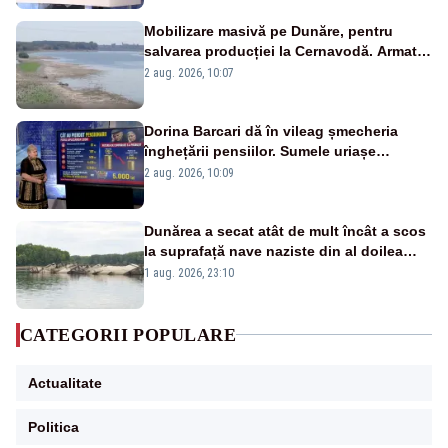
Mobilizare masivă pe Dunăre, pentru
salvarea producției la Cernavodă. Armata
va detona o stâncă și va devia apa
2 aug. 2026, 10:07
fluviului - IMAGINI AERIENE
Dorina Barcari dă în vileag șmecheria
înghețării pensiilor. Sumele uriașe
pierdute de fiecare român
2 aug. 2026, 10:09
Dunărea a secat atât de mult încât a scos
la suprafață nave naziste din al doilea
război mondial
1 aug. 2026, 23:10
CATEGORII POPULARE
Actualitate
Politica