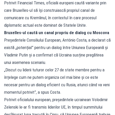
Potrivit Financial Times, oficialii europeni caută variante prin
care Bruxelles-ul să își construiască propriul canal de
comunicare cu Kremlinul, în contextul în care procesul
diplomatic actual este dominat de Statele Unite.
Bruxelles-ul caută un canal propriu de dialog cu Moscova
Președintele Consiliului European, António Costa, a declarat că
există „potențial” pentru un dialog între Uniunea Europeană și
Vladimir Putin și a confirmat că Ucraina susține pregătirea
unui asemenea scenariu.
„Discut cu liderii tuturor celor 27 de state membre pentru a
înțelege cum ne putem organiza cel mai bine și ce este
necesar pentru un dialog eficient cu Rusia, atunci când va veni
momentul potrivit”, a spus Costa.
Potrivit oficialului european, președintele ucrainean Volodimir
Zelenski le-ar fi transmis liderilor UE, în timpul summitului
desfășurat luna trecută în Cipru, că Uniunea Europeană trebuie