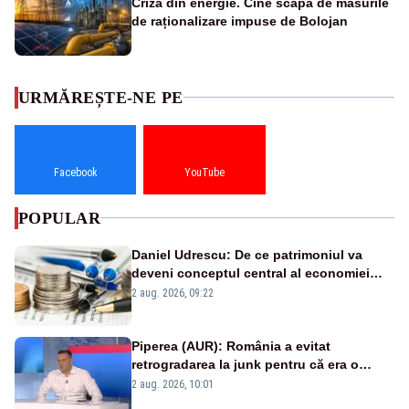
Criza din energie. Cine scapă de măsurile
de raționalizare impuse de Bolojan
URMĂREȘTE-NE PE
Facebook
YouTube
POPULAR
Daniel Udrescu: De ce patrimoniul va
deveni conceptul central al economiei
viitoare?
2 aug. 2026, 09:22
Piperea (AUR): România a evitat
retrogradarea la junk pentru că era o
catastrofă pentru bănci și fondurile de
2 aug. 2026, 10:01
pensii