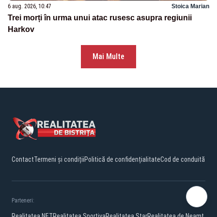
6 aug. 2026, 10:47
Stoica Marian
Trei morți în urma unui atac rusesc asupra regiunii
Harkov
Mai Multe
Contact
Termeni și condiții
Politică de confidențialitate
Cod de conduită
Parteneri:
Realitatea.NET
Realitatea Sportiva
Realitatea Star
Realitatea de Neamt