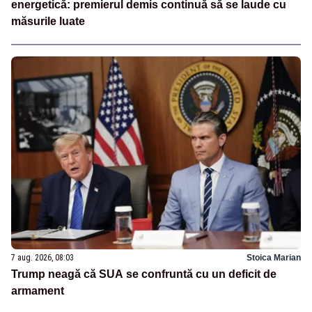
energetică: premierul demis continuă să se laude cu
măsurile luate
7 aug. 2026, 08:03
Stoica Marian
Trump neagă că SUA se confruntă cu un deficit de
armament