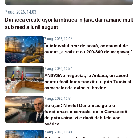
7 aug. 2026, 14:03
Dunărea crește ușor la intrarea în țară, dar rămâne mult
sub media lunii august
7 aug. 2026, 13:02
În intervalul orar de seară, consumul de
curent „a scăzut cu 200-300 de megawați”
7 aug. 2026, 10:57
ANSVSA a negociat, la Ankara, un acord
pentru facilitarea tranzitului prin Turcia al
carcaselor de ovine și bovine
7 aug. 2026, 10:51
Bolojan: Nivelul Dunării asigură o
funcționare a centralei de la Cernavodă
de patru-cinci zile dacă debitele vor
scădea
7 aug. 2026, 10:43