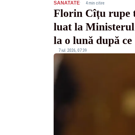
·
SANATATE
4 min citire
Florin Cîțu rupe 
luat la Minister
la o lună după ce
7 iul. 2026, 07:39