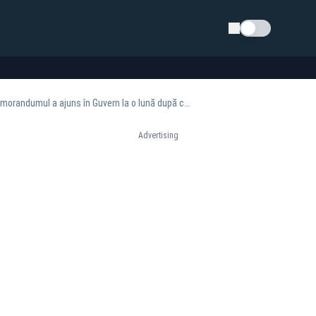
Schimba tema
Florin Cîțu rupe tăcerea în dosarul vaccinurilor: „Decizia s-a luat la Ministerul Sănătății. Memorandumul a ajuns în Guvern la o lună după ce expirase termenul de refuz”
Advertising