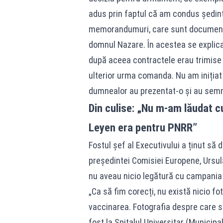
adus prin faptul că am condus ședinț
memorandumuri, care sunt documente 
domnul Nazare. În acestea se explica 
după aceea contractele erau trimise p
ulterior urma comanda. Nu am iniția
dumnealor au prezentat-o și au semnat
Din culise: „Nu m-am lăudat cu
Leyen era pentru PNRR”
Fostul șef al Executivului a ținut să 
președintei Comisiei Europene, Ursula
nu aveau nicio legătură cu campania
„Ca să fim corecți, nu există nicio f
vaccinarea. Fotografia despre care 
fost la Spitalul Universitar (Munici