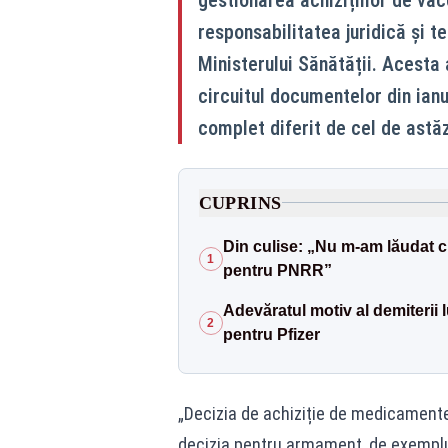
responsabilitatea juridică și t
Ministerului Sănătății. Acesta 
circuitul documentelor din ian
complet diferit de cel de astăz
CUPRINS
Din culise: „Nu m-am lăudat c
1
pentru PNRR”
Adevăratul motiv al demiterii 
2
pentru Pfizer
„Decizia de achiziție de medicamente
decizia pentru armament, de exemplu, 