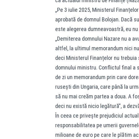
că actualul ministru de Finanțe (Naz
„Pe 3 iulie 2025, Ministerul Finanțelo
aprobată de domnul Bolojan. Dacă sun
este alegerea dumneavoastră, eu nu 
„Demiterea domnului Nazare nu a avu
altfel, la ultimul memorandum nici nu
deci Ministerul Finanțelor nu trebuia
domnului ministru. Conflictul final a
de zi un memorandum prin care dorea
rusești din Ungaria, care până la urmă
să nu mai creăm partea a doua. A fo
deci nu există nicio legătură”, a dezvă
În ceea ce privește prejudiciul actual 
responsabilitatea pe umerii guvernel
milioane de euro pe care le plătim ac