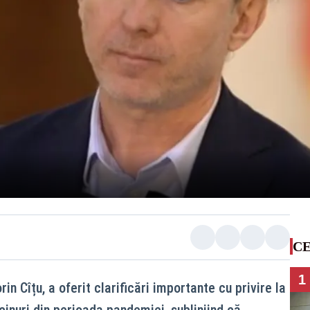
CE
1
rin Cîțu, a oferit clarificări importante cu privire la
cinuri din perioada pandemiei, subliniind că