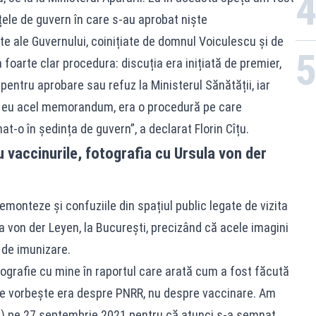
ele de guvern în care s-au aprobat niște
ale Guvernului, coinițiate de domnul Voiculescu și de
foarte clar procedura: discuția era inițiată de premier,
entru aprobare sau refuz la Ministerul Sănătății, iar
t eu acel memorandum, era o procedură pe care
-o în ședința de guvern”, a declarat Florin Cîțu.
 vaccinurile, fotografia cu Ursula von der
demonteze și confuziile din spațiul public legate de vizita
 von der Leyen, la București, precizând că acele imagini
 de imunizare.
otografie cu mine în raportul care arată cum a fost făcută
se vorbește era despre PNRR, nu despre vaccinare. Am
pal) pe 27 septembrie 2021 pentru că atunci s-a semnat