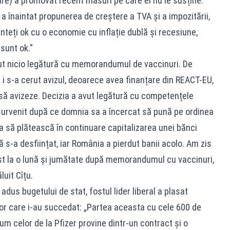
are) a promovat recent măsuri pe care el nu le susține:
r a înaintat propunerea de creștere a TVA și a impozitării,
teți ok cu o economie cu inflație dublă și recesiune,
sunt ok.”
t nicio legătură cu memorandumul de vaccinuri. De
 i s-a cerut avizul, deoarece avea finanțare din REACT-EU,
 să avizeze. Decizia a avut legătură cu competențele
 survenit după ce domnia sa a încercat să pună pe ordinea
 să plătească în continuare capitalizarea unei bănci
 s-a desființat, iar România a pierdut banii acolo. Am zis
st la o lună și jumătate după memorandumul cu vaccinuri,
luit Cîțu.
adus bugetului de stat, fostul lider liberal a plasat
or care i-au succedat: „Partea aceasta cu cele 600 de
um celor de la Pfizer provine dintr-un contract și o