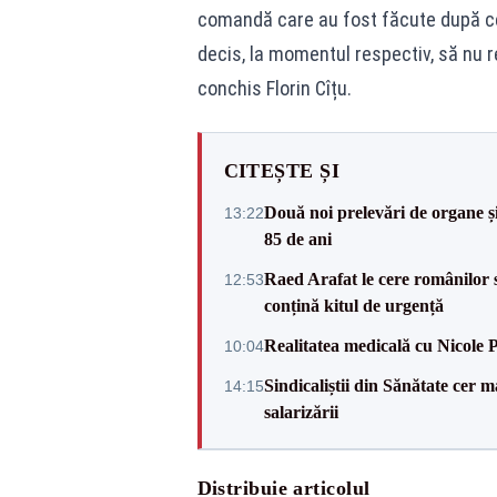
comandă care au fost făcute după ce
decis, la momentul respectiv, să nu re
conchis Florin Cîțu.
CITEȘTE ȘI
Două noi prelevări de organe și ț
13:22
85 de ani
Raed Arafat le cere românilor 
12:53
conțină kitul de urgență
Realitatea medicală cu Nicole 
10:04
Sindicaliștii din Sănătate cer
14:15
salarizării
Distribuie articolul