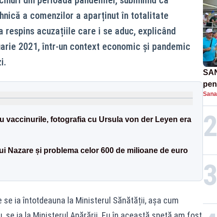
ehnică a comenzilor a aparținut în totalitate
a respins acuzațiile care i se aduc, explicând
uarie 2021, într-un context economic și pandemic
i.
SAN
pent
Sana
proi
u vaccinurile, fotografia cu Ursula von der Leyen era
lui Nazare și problema celor 600 de milioane de euro
 se ia întotdeauna la Ministerul Sănătății, așa cum
se ia la Ministerul Apărării. Eu în această speță am fost