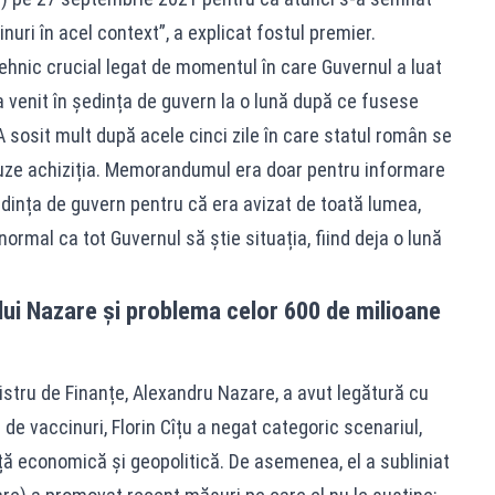
uri în acel context”, a explicat fostul premier.
 tehnic crucial legat de momentul în care Guvernul a luat
enit în ședința de guvern la o lună după ce fusese
 A sosit mult după acele cinci zile în care statul român se
uze achiziția. Memorandumul era doar pentru informare
edința de guvern pentru că era avizat de toată lumea,
normal ca tot Guvernul să știe situația, fiind deja o lună
 lui Nazare și problema celor 600 de milioane
istru de Finanțe, Alexandru Nazare, a avut legătură cu
e de vaccinuri, Florin Cîțu a negat categoric scenariul,
 economică și geopolitică. De asemenea, el a subliniat