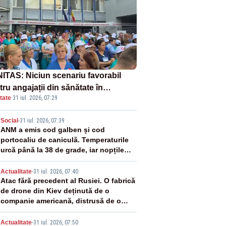
ITAS: Niciun scenariu favorabil
ru angajații din sănătate în
tate
·
31 iul. 2026, 07:29
ectul Legii salarizării
2
Social
-
31 iul. 2026, 07:39
ANM a emis cod galben și cod
portocaliu de caniculă. Temperaturile
urcă până la 38 de grade, iar nopțile
devin tropicale
3
Actualitate
-
31 iul. 2026, 07:40
Atac fără precedent al Rusiei. O fabrică
de drone din Kiev deținută de o
companie americană, distrusă de o
rachetă rusească
Actualitate
-
31 iul. 2026, 07:50