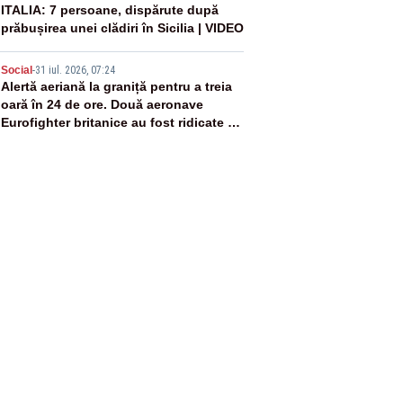
4
ITALIA: 7 persoane, dispărute după
prăbușirea unei clădiri în Sicilia | VIDEO
5
Social
-
31 iul. 2026, 07:24
Alertă aeriană la graniță pentru a treia
oară în 24 de ore. Două aeronave
Eurofighter britanice au fost ridicate de
la sol