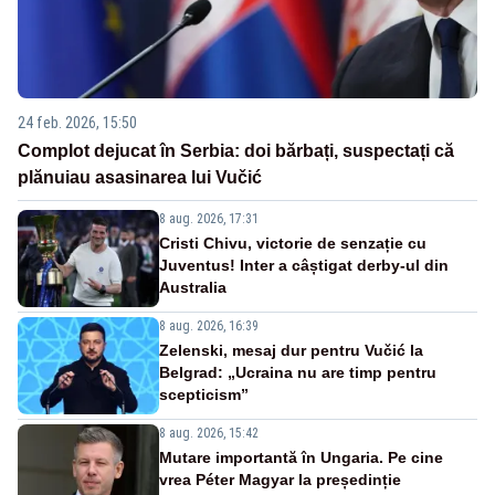
24 feb. 2026, 15:50
Complot dejucat în Serbia: doi bărbați, suspectați că
plănuiau asasinarea lui Vučić
8 aug. 2026, 17:31
Cristi Chivu, victorie de senzație cu
Juventus! Inter a câștigat derby-ul din
Australia
8 aug. 2026, 16:39
Zelenski, mesaj dur pentru Vučić la
Belgrad: „Ucraina nu are timp pentru
scepticism”
8 aug. 2026, 15:42
Mutare importantă în Ungaria. Pe cine
vrea Péter Magyar la președinție