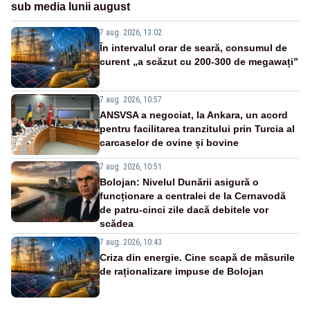
sub media lunii august
7 aug. 2026, 13:02
În intervalul orar de seară, consumul de
curent „a scăzut cu 200-300 de megawați”
7 aug. 2026, 10:57
ANSVSA a negociat, la Ankara, un acord
pentru facilitarea tranzitului prin Turcia al
carcaselor de ovine și bovine
7 aug. 2026, 10:51
Bolojan: Nivelul Dunării asigură o
funcționare a centralei de la Cernavodă
de patru-cinci zile dacă debitele vor
scădea
7 aug. 2026, 10:43
Criza din energie. Cine scapă de măsurile
de raționalizare impuse de Bolojan