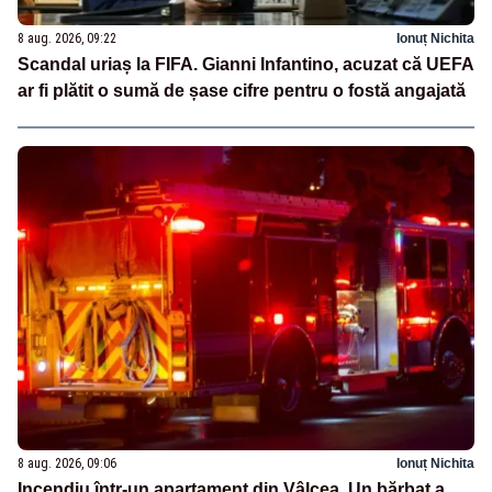
8 aug. 2026, 09:22
Ionuț Nichita
Scandal uriaș la FIFA. Gianni Infantino, acuzat că UEFA
ar fi plătit o sumă de șase cifre pentru o fostă angajată
8 aug. 2026, 09:06
Ionuț Nichita
Incendiu într-un apartament din Vâlcea. Un bărbat a