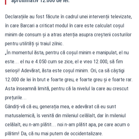
aproximativ 12.000 de lei.
Declarațiile au fost făcute în cadrul unei intervenții televizate,
în care Barcari a criticat modul în care este calculat coșul
minim de consum și a atras atenția asupra creșterii costurilor
pentru utilități și traiul zilnic.
„În momentul ăsta, pentru că coșul minim e manipulat, el nu
este... el nu e 4.050 cum se zice, el e vreo 12.000, să fim
serioși! Adevărat, ăsta este coșul minim. Ori, ca să câștigi
12.000 de lei în brut e foarte greu, e foarte greu și e foarte rar.
Asta înseamnă limită, pentru că la nivelul la care au crescut
prețurile...
Gândiți-vă că eu, generația mea, e adevărat că eu sunt
matusalemică, îs venită din mileniul celălalt, dar în mileniul
celălalt, eu n-am plătit... noi n-am plătit apa, pe care acum o
plătim! Da, că nu mai putem de occidentalizare.