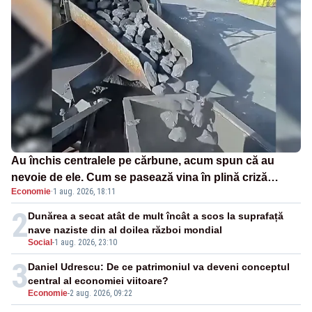
Au închis centralele pe cărbune, acum spun că au
nevoie de ele. Cum se pasează vina în plină criză
Economie
·
1 aug. 2026, 18:11
energetică
2
Dunărea a secat atât de mult încât a scos la suprafață
nave naziste din al doilea război mondial
Social
-
1 aug. 2026, 23:10
3
Daniel Udrescu: De ce patrimoniul va deveni conceptul
central al economiei viitoare?
Economie
-
2 aug. 2026, 09:22