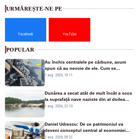
URMĂREȘTE-NE PE
Facebook
YouTube
POPULAR
Au închis centralele pe cărbune, acum
spun că au nevoie de ele. Cum se
pasează vina în plină criză energetică
1 aug. 2026, 18:11
Dunărea a secat atât de mult încât a scos
la suprafață nave naziste din al doilea
război mondial
1 aug. 2026, 23:10
Daniel Udrescu: De ce patrimoniul va
deveni conceptul central al economiei
viitoare?
2 aug. 2026, 09:22