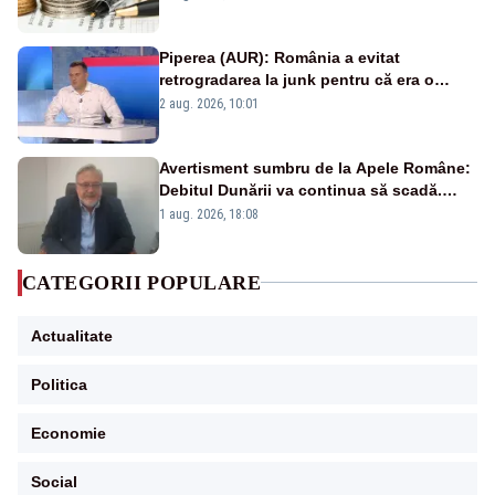
Piperea (AUR): România a evitat
retrogradarea la junk pentru că era o
catastrofă pentru bănci și fondurile de
2 aug. 2026, 10:01
pensii
Avertisment sumbru de la Apele Române:
Debitul Dunării va continua să scadă.
Cernavodă s-ar putea închide în 4 zile
1 aug. 2026, 18:08
CATEGORII POPULARE
Actualitate
Politica
Economie
Social