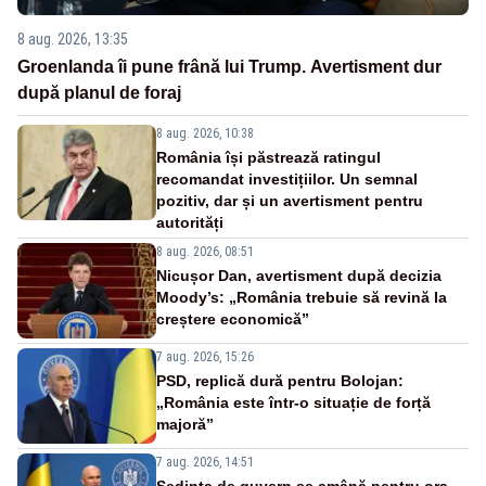
8 aug. 2026, 13:35
Groenlanda îi pune frână lui Trump. Avertisment dur
după planul de foraj
8 aug. 2026, 10:38
România își păstrează ratingul
recomandat investițiilor. Un semnal
pozitiv, dar și un avertisment pentru
autorități
8 aug. 2026, 08:51
Nicușor Dan, avertisment după decizia
Moody’s: „România trebuie să revină la
creștere economică”
7 aug. 2026, 15:26
PSD, replică dură pentru Bolojan:
„România este într-o situație de forță
majoră”
7 aug. 2026, 14:51