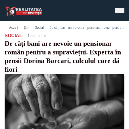
Acasă
Știri
Social
De câți bani are nevoie un pensionar român pentru a supraviețui. Experta în pensii Dorina Barcari, calculul care dă fiori
·
SOCIAL
1 min citire
De câți bani are nevoie un pensionar
român pentru a supraviețui. Experta în
pensii Dorina Barcari, calculul care dă
fiori