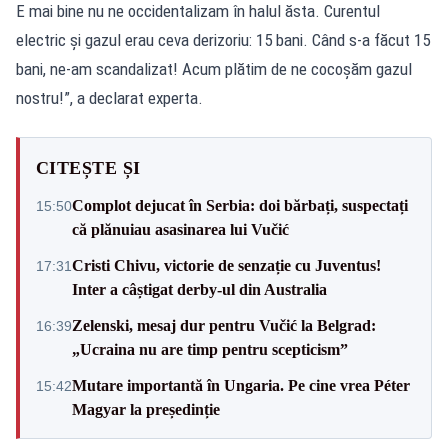
E mai bine nu ne occidentalizam în halul ăsta. Curentul
electric și gazul erau ceva derizoriu: 15 bani. Când s-a făcut 15
bani, ne-am scandalizat! Acum plătim de ne cocoșăm gazul
nostru!”, a declarat experta.
CITEȘTE ȘI
Complot dejucat în Serbia: doi bărbați, suspectați
15:50
că plănuiau asasinarea lui Vučić
Cristi Chivu, victorie de senzație cu Juventus!
17:31
Inter a câștigat derby-ul din Australia
Zelenski, mesaj dur pentru Vučić la Belgrad:
16:39
„Ucraina nu are timp pentru scepticism”
Mutare importantă în Ungaria. Pe cine vrea Péter
15:42
Magyar la președinție