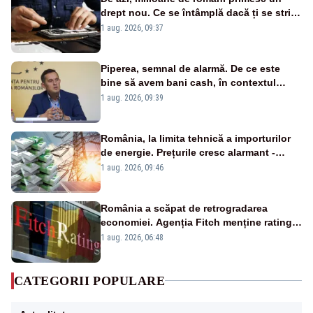
drept nou. Ce se întâmplă dacă ți se strică
un produs
1 aug. 2026, 09:37
Piperea, semnal de alarmă. De ce este
bine să avem bani cash, în contextul
alertei energetice?
1 aug. 2026, 09:39
România, la limita tehnică a importurilor
de energie. Prețurile cresc alarmant -
Analiză Realitatea Plus
1 aug. 2026, 09:46
România a scăpat de retrogradarea
economiei. Agenția Fitch menține ratingul
„BBB-” cu perspectivă negativă
1 aug. 2026, 06:48
CATEGORII POPULARE