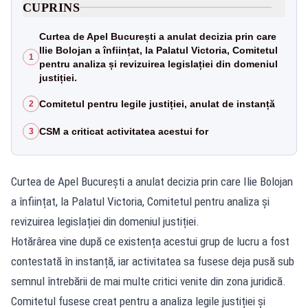
CUPRINS
Curtea de Apel București a anulat decizia prin care
Ilie Bolojan a înființat, la Palatul Victoria, Comitetul
1
pentru analiza și revizuirea legislației din domeniul
justiției.
Comitetul pentru legile justiției, anulat de instanță
2
CSM a criticat activitatea acestui for
3
Curtea de Apel București a anulat decizia prin care Ilie Bolojan
a înființat, la Palatul Victoria, Comitetul pentru analiza și
revizuirea legislației din domeniul justiției.
Hotărârea vine după ce existența acestui grup de lucru a fost
contestată în instanță, iar activitatea sa fusese deja pusă sub
semnul întrebării de mai multe critici venite din zona juridică.
Comitetul fusese creat pentru a analiza legile justiției și