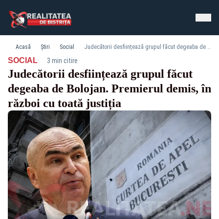
Acasă
Știri
Social
Judecătorii desființează grupul făcut degeaba de Bolojan. Premierul demis, în război cu toată justiția
·
SOCIAL
3 min citire
Judecătorii desființează grupul făcut
degeaba de Bolojan. Premierul demis, în
război cu toată justiția