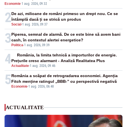
Economie
·
1 aug. 2026, 09:32
cunoscută de pe vremea lui Ceaușescu
2
De azi, milioane de români primesc un drept nou. Ce se
întâmplă dacă ți se strică un produs
Social
-
1 aug. 2026, 09:37
3
Piperea, semnal de alarmă. De ce este bine să avem bani
cash, în contextul alertei energetice?
Politica
-
1 aug. 2026, 09:39
4
România, la limita tehnică a importurilor de energie.
Prețurile cresc alarmant - Analiză Realitatea Plus
Actualitate
-
1 aug. 2026, 09:46
5
România a scăpat de retrogradarea economiei. Agenția
Fitch menține ratingul „BBB-” cu perspectivă negativă
Economie
-
1 aug. 2026, 06:48
ACTUALITATE