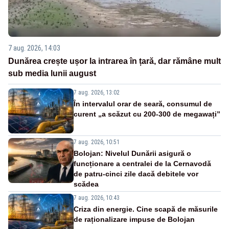
7 aug. 2026, 14:03
Dunărea crește ușor la intrarea în țară, dar rămâne mult
sub media lunii august
7 aug. 2026, 13:02
În intervalul orar de seară, consumul de
curent „a scăzut cu 200-300 de megawați”
7 aug. 2026, 10:51
Bolojan: Nivelul Dunării asigură o
funcționare a centralei de la Cernavodă
de patru-cinci zile dacă debitele vor
scădea
7 aug. 2026, 10:43
Criza din energie. Cine scapă de măsurile
de raționalizare impuse de Bolojan