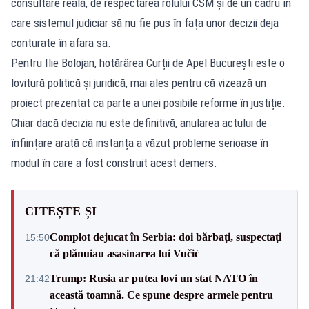
consultare reală, de respectarea rolului CSM și de un cadru în
care sistemul judiciar să nu fie pus în fața unor decizii deja
conturate în afara sa.
Pentru Ilie Bolojan, hotărârea Curții de Apel București este o
lovitură politică și juridică, mai ales pentru că vizează un
proiect prezentat ca parte a unei posibile reforme în justiție.
Chiar dacă decizia nu este definitivă, anularea actului de
înființare arată că instanța a văzut probleme serioase în
modul în care a fost construit acest demers.
CITEȘTE ȘI
Complot dejucat în Serbia: doi bărbați, suspectați
15:50
că plănuiau asasinarea lui Vučić
Trump: Rusia ar putea lovi un stat NATO în
21:42
această toamnă. Ce spune despre armele pentru