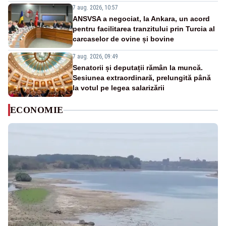
7 aug. 2026, 10:57
ANSVSA a negociat, la Ankara, un acord
pentru facilitarea tranzitului prin Turcia al
carcaselor de ovine și bovine
7 aug. 2026, 09:49
Senatorii și deputații rămân la muncă.
Sesiunea extraordinară, prelungită până
la votul pe legea salarizării
ECONOMIE