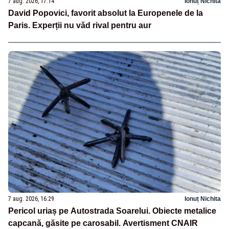
7 aug. 2026, 17:14
Ionuț Nichita
David Popovici, favorit absolut la Europenele de la
Paris. Experții nu văd rival pentru aur
7 aug. 2026, 16:29
Ionuț Nichita
Pericol uriaș pe Autostrada Soarelui. Obiecte metalice
capcană, găsite pe carosabil. Avertisment CNAIR