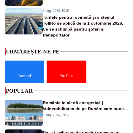
7 aug. 2026, 10:01
Tarifele pentru rovinietă și sistemul
TollRo se aplică de la 1 octombrie 2026.
Ce se schimbă pentru șoferi și
transportatori
URMĂREȘTE-NE PE
Facebook
YouTube
POPULAR
România în alertă energetică |
Vulnerabilitatea de pe Dunăre care pune
în pericol Centrala Cernavodă era
1 aug. 2026, 09:32
cunoscută de pe vremea lui Ceaușescu
De azi, milioane de români primesc un