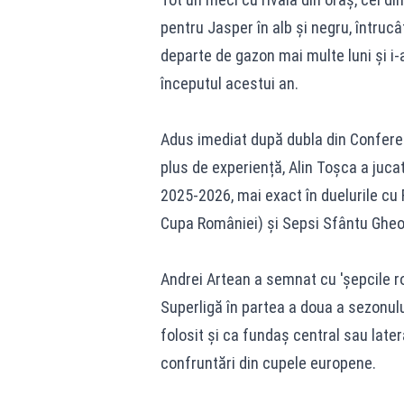
pentru Jasper în alb și negru, întrucât
departe de gazon mai multe luni și i
începutul acestui an.
Adus imediat după dubla din Confere
plus de experiență, Alin Toșca a jucat
2025-2026, mai exact în duelurile cu F
Cupa României) și Sepsi Sfântu Gheor
Andrei Artean a semnat cu 'șepcile roși
Superligă în partea a doua a sezonulu
folosit și ca fundaș central sau later
confruntări din cupele europene.