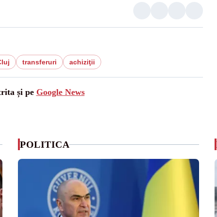
luj
transferuri
achiziţii
rita și pe
Google News
POLITICA