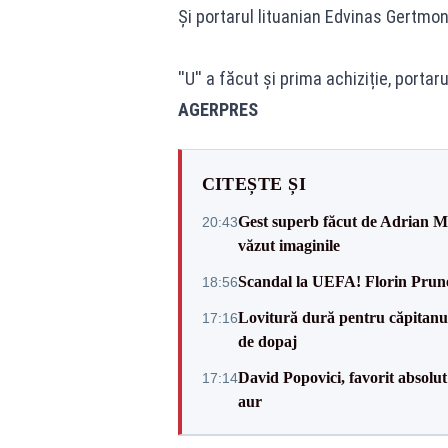
Și portarul lituanian Edvinas Gertmon
''U'' a făcut și prima achiziție, porta
AGERPRES
CITEȘTE ȘI
Gest superb făcut de Adrian Mu
20:43
văzut imaginile
Scandal la UEFA! Florin Prune
18:56
Lovitură dură pentru căpitanul
17:16
de dopaj
David Popovici, favorit absolut
17:14
aur