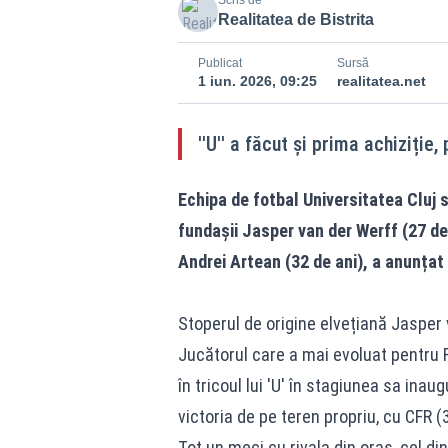
Scris de
Realitatea de Bistrita
Publicat
Sursă
1 iun. 2026, 09:25
realitatea.net
''U'' a făcut și prima achiziție
Echipa de fotbal Universitatea Cluj s-
fundașii Jasper van der Werff (27 de 
Andrei Artean (32 de ani), a anunțat 
Stoperul de origine elvețiană Jasper 
Jucătorul care a mai evoluat pentru 
în tricoul lui 'U' în stagiunea sa inau
victoria de pe teren propriu, cu CFR 
Tot un meci cu rivala din oraș, cel din