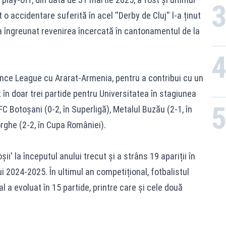
 o accidentare suferită în acel ''Derby de Cluj'' l-a ținut
-a îngreunat revenirea încercată în cantonamentul de la
nce League cu Ararat-Armenia, pentru a contribui cu un
 în doar trei partide pentru Universitatea în stagiunea
C Botoșani (0-2, în Superligă), Metalul Buzău (2-1, în
ghe (2-2, în Cupa României).
i' la începutul anului trecut și a strâns 19 apariții în
i 2024-2025. În ultimul an competițional, fotbalistul
al a evoluat în 15 partide, printre care și cele două