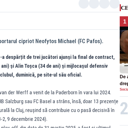
CE
1
, portarul cipriot Neofytos Michael (FC Pafos).
a despărțit de trei jucători ajunși la final de contract,
ani) și Alin Toșca (34 de ani) și mijlocașul defensiv
clubul, duminică, pe site-ul său oficial.
De 
dre
Socia
str
van der Werff a venit de la Paderborn în vara lui 2024.
RB Salzburg sau FC Basel a strâns, însă, doar 13 prezențe
gurală la Cluj, reușind să contribuie cu o pasă decisivă în
(3-2, 9 decembrie 2024).
 play-off, din data de 31 martie 2025, a fost și ultimul