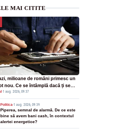
LE MAI CITITE
azi, milioane de români primesc un
pt nou. Ce se întâmplă dacă ți se
l
·
1 aug. 2026, 09:37
ică un produs
2
Politica
-
1 aug. 2026, 09:39
Piperea, semnal de alarmă. De ce este
bine să avem bani cash, în contextul
alertei energetice?