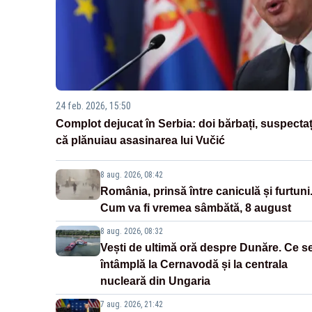
24 feb. 2026, 15:50
Complot dejucat în Serbia: doi bărbați, suspectaț
că plănuiau asasinarea lui Vučić
8 aug. 2026, 08:42
România, prinsă între caniculă și furtuni
Cum va fi vremea sâmbătă, 8 august
8 aug. 2026, 08:32
Vești de ultimă oră despre Dunăre. Ce s
întâmplă la Cernavodă și la centrala
nucleară din Ungaria
7 aug. 2026, 21:42