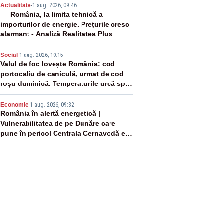
3
Actualitate
-
1 aug. 2026, 09:46
România, la limita tehnică a
importurilor de energie. Prețurile cresc
alarmant - Analiză Realitatea Plus
4
Social
-
1 aug. 2026, 10:15
Valul de foc lovește România: cod
portocaliu de caniculă, urmat de cod
roșu duminică. Temperaturile urcă spre
40°C
5
Economie
-
1 aug. 2026, 09:32
România în alertă energetică |
Vulnerabilitatea de pe Dunăre care
pune în pericol Centrala Cernavodă era
cunoscută de pe vremea lui Ceaușescu