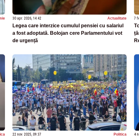
mie
30 apr. 2026, 14:42
Actualitate
7 f
Legea care interzice cumulul pensiei cu salariul
To
a fost adoptată. Bolojan cere Parlamentului vot
ță
de urgență
R
tica
22 nov. 2025, 09:37
Politica
4 n