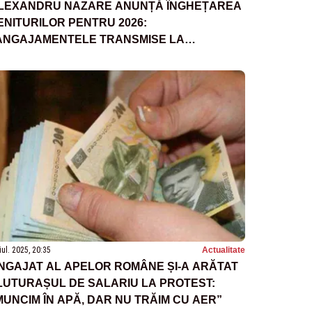
LEXANDRU NAZARE ANUNȚĂ ÎNGHEȚAREA
ENITURILOR PENTRU 2026:
ANGAJAMENTELE TRANSMISE LA
RUXELLES TREBUIE RESPECTATE”
iul. 2025, 20:35
Actualitate
NGAJAT AL APELOR ROMÂNE ȘI-A ARĂTAT
LUTURAȘUL DE SALARIU LA PROTEST:
MUNCIM ÎN APĂ, DAR NU TRĂIM CU AER”