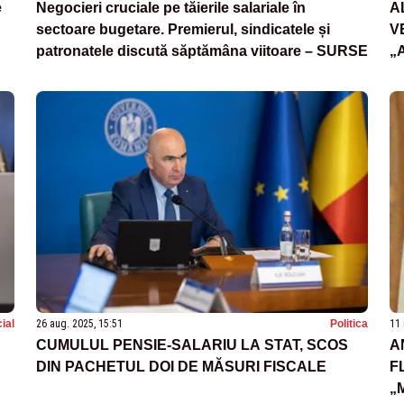
e
Negocieri cruciale pe tăierile salariale în
A
sectoare bugetare. Premierul, sindicatele și
V
patronatele discută săptămâna viitoare – SURSE
„
B
ial
26 aug. 2025, 15:51
Politica
11 
CUMULUL PENSIE-SALARIU LA STAT, SCOS
A
DIN PACHETUL DOI DE MĂSURI FISCALE
F
„