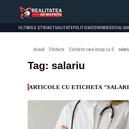
ULTIMELE ȘTIRI
ACTUALITATE
POLITICA
ECONOMIE
SOCIAL
SA
Acasă
Etichete
Etichete care încep cu S
salari
Tag: salariu
ARTICOLE CU ETICHETA "SALAR