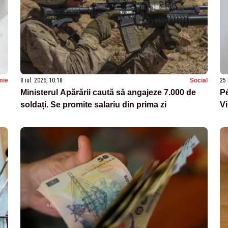
mie
8 iul. 2026, 10:18
Social
25 
Ministerul Apărării caută să angajeze 7.000 de
Pé
soldați. Se promite salariu din prima zi
Vi