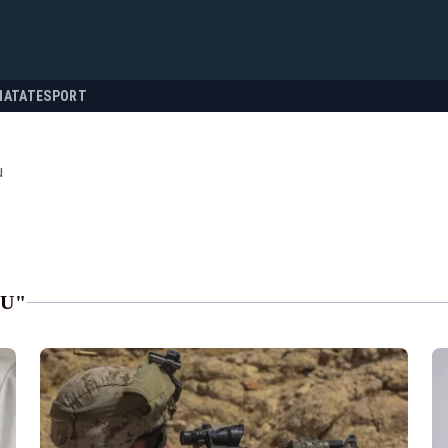
NATATE
SPORT
u
IU"