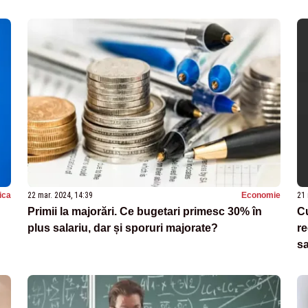
tica
22 mar. 2024, 14:39
Economie
21 
Primii la majorări. Ce bugetari primesc 30% în
Cu
plus salariu, dar și sporuri majorate?
re
sa