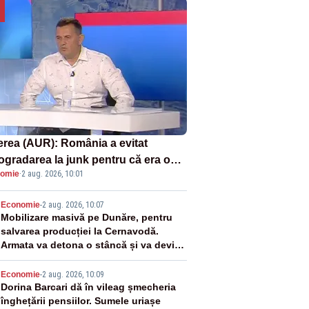
erea (AUR): România a evitat
rogradarea la junk pentru că era o
omie
·
2 aug. 2026, 10:01
astrofă pentru bănci și fondurile de
sii
2
Economie
-
2 aug. 2026, 10:07
Mobilizare masivă pe Dunăre, pentru
salvarea producției la Cernavodă.
Armata va detona o stâncă și va devia
apa fluviului - IMAGINI AERIENE
3
Economie
-
2 aug. 2026, 10:09
Dorina Barcari dă în vileag șmecheria
înghețării pensiilor. Sumele uriașe