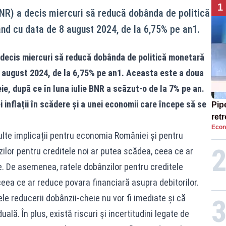
1
NR) a decis miercuri să reducă dobânda de politică
nd cu data de 8 august 2024, de la 6,75% pe an1.
decis miercuri să reducă dobânda de politică monetară
8 august 2024, de la 6,75% pe an1. Aceasta este a doua
e, după ce în luna iulie BNR a scăzut-o de la 7% pe an.
i inflații în scădere și a unei economii care începe să se
Pip
ret
Econ
cat
lte implicații pentru economia României și pentru
pen
zilor pentru creditele noi ar putea scădea, ceea ce ar
e. De asemenea, ratele dobânzilor pentru creditele
 ceea ce ar reduce povara financiară asupra debitorilor.
ele reducerii dobânzii-cheie nu vor fi imediate și că
ală. În plus, există riscuri și incertitudini legate de