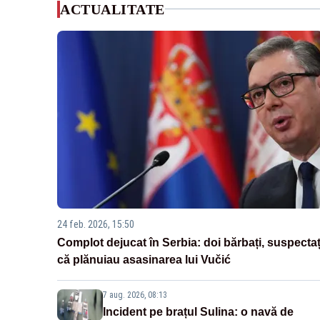
ACTUALITATE
24 feb. 2026, 15:50
Complot dejucat în Serbia: doi bărbați, suspectaț
că plănuiau asasinarea lui Vučić
7 aug. 2026, 08:13
Incident pe brațul Sulina: o navă de