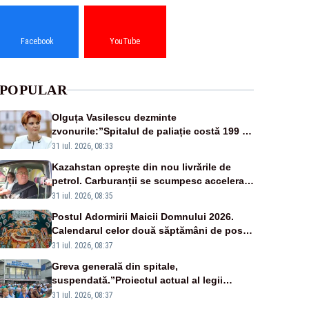
Facebook
YouTube
POPULAR
Olguța Vasilescu dezminte
zvonurile:”Spitalul de paliație costă 199 de
milioane de euro, nu 500 de milioane”
31 iul. 2026, 08:33
Kazahstan oprește din nou livrările de
petrol. Carburanții se scumpesc accelerat,
iar românii plătesc nota de plată
31 iul. 2026, 08:35
Postul Adormirii Maicii Domnului 2026.
Calendarul celor două săptămâni de post
și zilele cu dezlegare la pește
31 iul. 2026, 08:37
Greva generală din spitale,
suspendată.”Proiectul actual al legii
salarizării nu mai există pentru noi”
31 iul. 2026, 08:37