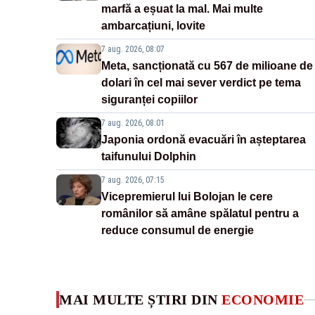
marfă a eșuat la mal. Mai multe
ambarcațiuni, lovite
7 aug. 2026, 08:07
Meta, sancționată cu 567 de milioane de
dolari în cel mai sever verdict pe tema
siguranței copiilor
7 aug. 2026, 08:01
Japonia ordonă evacuări în așteptarea
taifunului Dolphin
7 aug. 2026, 07:15
Vicepremierul lui Bolojan le cere
românilor să amâne spălatul pentru a
reduce consumul de energie
MAI MULTE ȘTIRI DIN
ECONOMIE