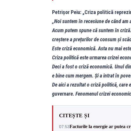
Petrișor Peiu: „Criza politică reprez
„Noi suntem în recesiune de când am a
Acum putem spune că suntem în criză. Da
creștere a prețurilor de consum și scă
Este criză economică. Asta nu mai est
Criza politică este urmarea crizei eco
Deci a fost o criză economică. Unul din
e bine cum mergem. Și a intrat în pov
De aici a rezultat o criză politică, care e
guvernare. Fenomenul crizei economice
CITEȘTE ȘI
Facturile la energie ar putea 
07:53