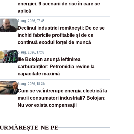
energiei: 9 scenarii de risc în care se
aplică
7 aug. 2026, 07:45
Declinul industriei românești: De ce se
închid fabricile profitabile și de ce
continuă exodul forței de muncă
6 aug. 2026, 17:38
Ilie Bolojan anunță ieftinirea
carburanților: Petromidia revine la
capacitate maximă
6 aug. 2026, 15:36
Cum se va întrerupe energia electrică la
marii consumatori industriali? Bolojan:
Nu vor exista compensații
URMĂREȘTE-NE PE