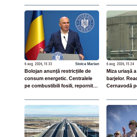
6 aug. 2026, 15:33
Stoica Marian
6 aug. 2026, 15:24
Bolojan anunță restricțiile de
Miza uriașă a
consum energetic. Centralele
barjelor. Reac
pe combustibili fosili, repornite.
Cernavodă po
La ore de vârf se va apela la
„gură de oxi
importuri - LIVE TEXT