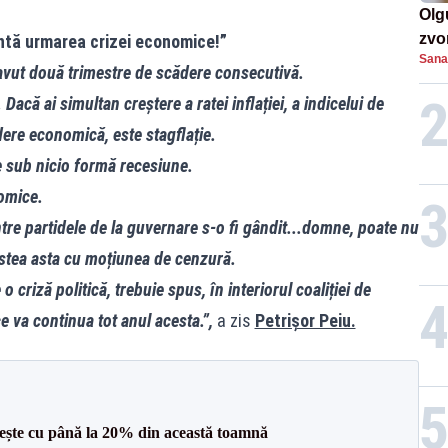
Olg
zvon
intă urmarea crizei economice!”
Sana
de 
vut două trimestre de scădere consecutivă.
mil
că ai simultan creștere a ratei inflației, a indicelui de
dere economică, este stagflație.
e sub nicio formă recesiune.
nomice.
tre partidele de la guvernare s-o fi gândit...domne, poate nu
estea asta cu moțiunea de cenzură.
 o criză politică, trebuie spus, în interiorul coaliției de
 va continua tot anul acesta.”,
a zis
Petrișor Peiu.
crește cu până la 20% din această toamnă