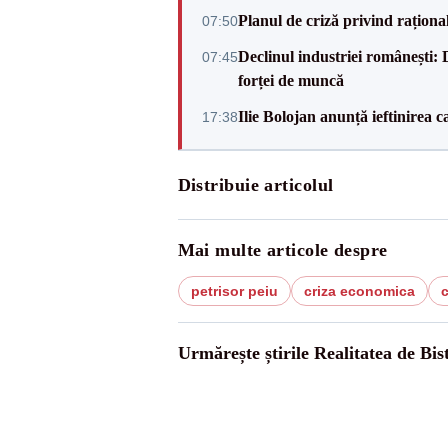
Planul de criză privind raționali
07:50
Declinul industriei românești: D
07:45
forței de muncă
Ilie Bolojan anunță ieftinirea 
17:38
Distribuie articolul
Mai multe articole despre
petrisor peiu
criza economica
c
Urmărește știrile Realitatea de Bist