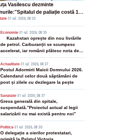
uța Vasilescu dezminte
urile:”Spitalul de paliație costă 199
tate
·
31 iul. 2026, 08:33
milioane de euro, nu 500 de
ioane”
2
Economie
-
31 iul. 2026, 08:35
Kazahstan oprește din nou livrările
de petrol. Carburanții se scumpesc
accelerat, iar românii plătesc nota de
plată
3
Actualitate
-
31 iul. 2026, 08:37
Postul Adormirii Maicii Domnului 2026.
Calendarul celor două săptămâni de
post și zilele cu dezlegare la pește
4
Sanatate
-
31 iul. 2026, 08:37
Greva generală din spitale,
suspendată.”Proiectul actual al legii
salarizării nu mai există pentru noi”
5
Politica
-
31 iul. 2026, 08:30
O delegație a oierilor protestatari,
primită la Palatul Victoria