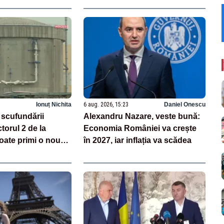
Ionuț Nichita
6 aug. 2026, 15:23
Daniel Onescu
 scufundării
Alexandru Nazare, veste bună:
torul 2 de la
Economia României va crește
ate primi o nouă
în 2027, iar inflația va scădea
gen”