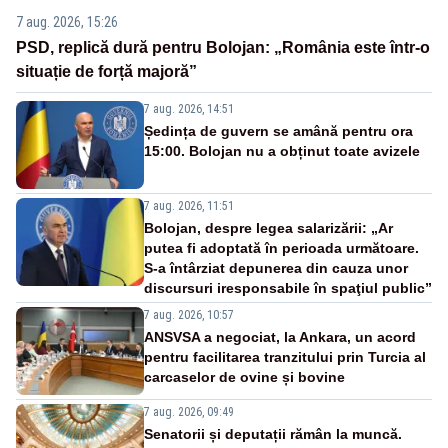
7 aug. 2026, 15:26
PSD, replică dură pentru Bolojan: „România este într-o
situație de forță majoră”
7 aug. 2026, 14:51
Ședința de guvern se amână pentru ora
15:00. Bolojan nu a obținut toate avizele
7 aug. 2026, 11:51
Bolojan, despre legea salarizării: „Ar
putea fi adoptată în perioada următoare.
S-a întârziat depunerea din cauza unor
discursuri iresponsabile în spaţiul public”
7 aug. 2026, 10:57
ANSVSA a negociat, la Ankara, un acord
pentru facilitarea tranzitului prin Turcia al
carcaselor de ovine și bovine
7 aug. 2026, 09:49
Senatorii și deputații rămân la muncă.