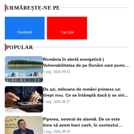
URMĂREȘTE-NE PE
Facebook
YouTube
POPULAR
România în alertă energetică |
Vulnerabilitatea de pe Dunăre care pune
în pericol Centrala Cernavodă era
1 aug. 2026, 09:32
cunoscută de pe vremea lui Ceaușescu
De azi, milioane de români primesc un
drept nou. Ce se întâmplă dacă ți se strică
un produs
1 aug. 2026, 09:37
Piperea, semnal de alarmă. De ce este
bine să avem bani cash, în contextul
alertei energetice?
1 aug. 2026, 09:39