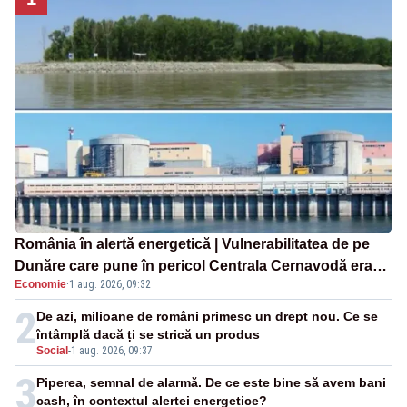
România în alertă energetică | Vulnerabilitatea de pe
Dunăre care pune în pericol Centrala Cernavodă era
Economie
·
1 aug. 2026, 09:32
cunoscută de pe vremea lui Ceaușescu
2
De azi, milioane de români primesc un drept nou. Ce se
întâmplă dacă ți se strică un produs
Social
-
1 aug. 2026, 09:37
3
Piperea, semnal de alarmă. De ce este bine să avem bani
cash, în contextul alertei energetice?