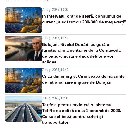
7 aug. 2026, 13:02
În intervalul orar de seară, consumul de
curent „a scăzut cu 200-300 de megawați”
7 aug. 2026, 10:51
Bolojan: Nivelul Dunării asigură o
funcționare a centralei de la Cernavodă
de patru-cinci zile dacă debitele vor
scădea
7 aug. 2026, 10:43
Criza din energie. Cine scapă de măsurile
de raționalizare impuse de Bolojan
7 aug. 2026, 10:01
Tarifele pentru rovinietă și sistemul
TollRo se aplică de la 1 octombrie 2026.
Ce se schimbă pentru șoferi și
transportatori