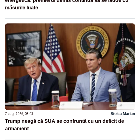
energetică: premierul demis continuă să se laude cu
măsurile luate
7 aug. 2026, 08:03
Stoica Marian
Trump neagă că SUA se confruntă cu un deficit de
armament