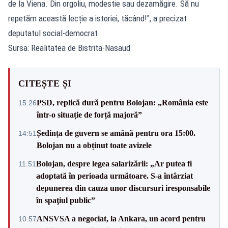
de la Viena. Din orgoliu, modestie sau dezamăgire. Să nu
repetăm această lecție a istoriei, tăcând!", a precizat
deputatul social-democrat.
Sursa: Realitatea de Bistrita-Nasaud
CITEȘTE ȘI
PSD, replică dură pentru Bolojan: „România este
15:26
într-o situație de forță majoră”
Ședința de guvern se amână pentru ora 15:00.
14:51
Bolojan nu a obținut toate avizele
Bolojan, despre legea salarizării: „Ar putea fi
11:51
adoptată în perioada următoare. S-a întârziat
depunerea din cauza unor discursuri iresponsabile
în spaţiul public”
ANSVSA a negociat, la Ankara, un acord pentru
10:57