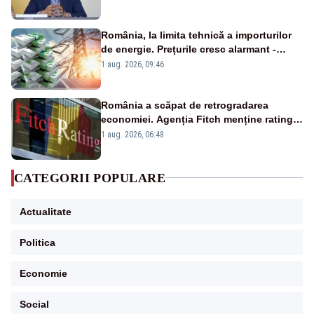
România, la limita tehnică a importurilor
de energie. Prețurile cresc alarmant -
Analiză Realitatea Plus
1 aug. 2026, 09:46
România a scăpat de retrogradarea
economiei. Agenția Fitch menține ratingul
„BBB-” cu perspectivă negativă
1 aug. 2026, 06:48
CATEGORII POPULARE
Actualitate
Politica
Economie
Social