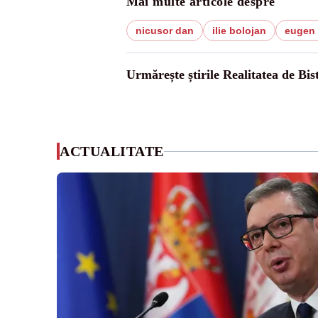
Mai multe articole despre
nicusor dan
ilie bolojan
eugen
Urmărește știrile Realitatea de Bist
ACTUALITATE