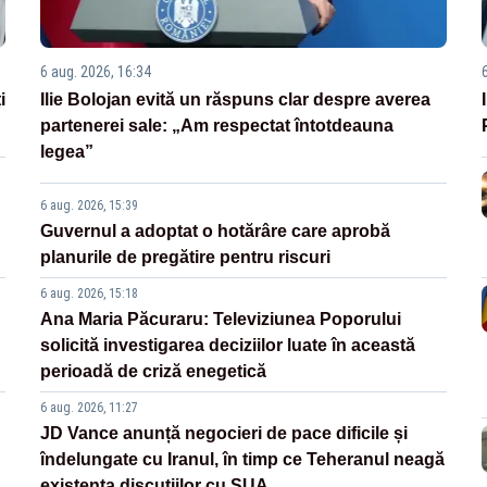
6 aug. 2026, 16:34
i
Ilie Bolojan evită un răspuns clar despre averea
partenerei sale: „Am respectat întotdeauna
legea”
6 aug. 2026, 15:39
Guvernul a adoptat o hotărâre care aprobă
planurile de pregătire pentru riscuri
6 aug. 2026, 15:18
Ana Maria Păcuraru: Televiziunea Poporului
solicită investigarea deciziilor luate în această
perioadă de criză enegetică
6 aug. 2026, 11:27
JD Vance anunță negocieri de pace dificile și
îndelungate cu Iranul, în timp ce Teheranul neagă
existența discuțiilor cu SUA