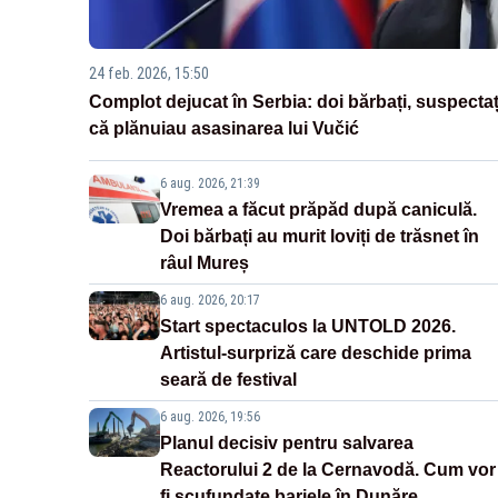
24 feb. 2026, 15:50
Complot dejucat în Serbia: doi bărbați, suspectaț
că plănuiau asasinarea lui Vučić
6 aug. 2026, 21:39
Vremea a făcut prăpăd după caniculă.
Doi bărbați au murit loviți de trăsnet în
râul Mureș
6 aug. 2026, 20:17
Start spectaculos la UNTOLD 2026.
Artistul-surpriză care deschide prima
seară de festival
6 aug. 2026, 19:56
Planul decisiv pentru salvarea
Reactorului 2 de la Cernavodă. Cum vor
fi scufundate barjele în Dunăre