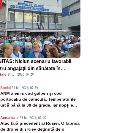
ITAS: Niciun scenariu favorabil
ru angajații din sănătate în
tate
·
31 iul. 2026, 07:29
ectul Legii salarizării
2
Social
-
31 iul. 2026, 07:39
ANM a emis cod galben și cod
portocaliu de caniculă. Temperaturile
urcă până la 38 de grade, iar nopțile
devin tropicale
3
Actualitate
-
31 iul. 2026, 07:40
Atac fără precedent al Rusiei. O fabrică
de drone din Kiev deținută de o