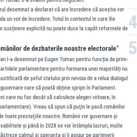
ierul desemnat a declarat că are încredere că aceștia vor
da un vot de încredere. Totul în contextul în care Ilie
 o susținere explicită nu poate duce la capăt reformele de
omânilor de dezbaterile noastre electorale”
Dan l-a desemnat pe Eugen Tomac pentru funcția de prim-
partidele parlamentare pentru formarea unei majorități nu
ustificată de șeful statului prin nevoia de a relua dialogul
e guvernare care să poată obține sprijin în Parlament.
eni care nu fac decât să calculeze alegeri viitoare, în
. parlamentare). Vreau să spun că puţin le pasă românilor
de toate prestaţiile noastre. Românii vor guvernare şi
bilitate şi până în 2028 se vor întâmpla lucruri, multe
păstreze calmul şi speranţa şi îi asigur pe partenerii