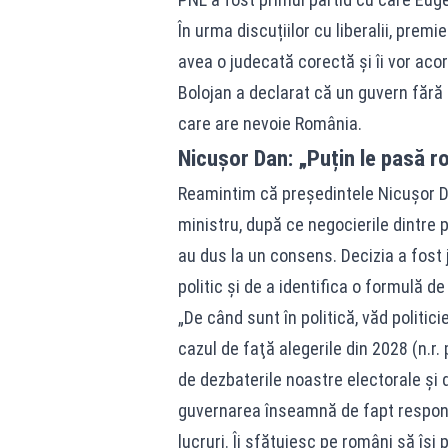
În urma discuțiilor cu liberalii, prem
avea o judecată corectă și îi vor acor
Bolojan a declarat că un guvern fără
care are nevoie România.
Nicușor Dan: „Puțin le pasă r
Reamintim că președintele Nicușor 
ministru, după ce negocierile dintre 
au dus la un consens. Decizia a fost j
politic și de a identifica o formulă d
„De când sunt în politică, văd politici
cazul de faţă alegerile din 2028 (n.r
de dezbaterile noastre electorale şi 
guvernarea înseamnă de fapt responsa
lucruri. Îi sfătuiesc pe români să îşi 