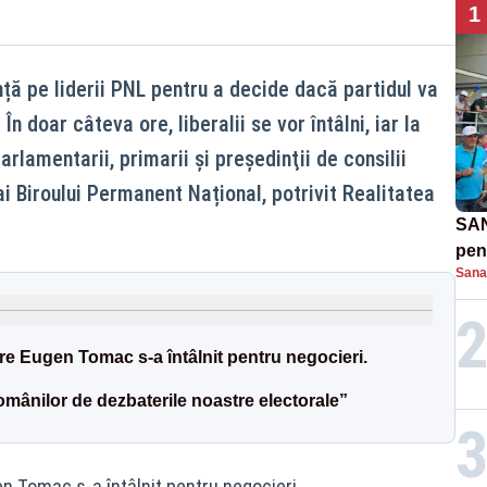
1
ință pe liderii PNL pentru a decide dacă partidul va
n doar câteva ore, liberalii se vor întâlni, iar la
parlamentarii, primarii şi preşedinţii de consilii
i Biroului Permanent Național, potrivit Realitatea
SAN
pent
Sana
proi
re Eugen Tomac s-a întâlnit pentru negocieri.
omânilor de dezbaterile noastre electorale”
n Tomac s-a întâlnit pentru negocieri.