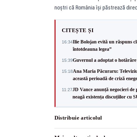
noştri că România îşi păstrează direcţ
CITEȘTE ȘI
Ilie Bolojan evită un răspuns c
16:34
întotdeauna legea”
Guvernul a adoptat o hotărâre 
15:39
Ana Maria Păcuraru: Televiziune
15:18
această perioadă de criză enege
JD Vance anunță negocieri de pa
11:27
neagă existența discuțiilor cu 
Distribuie articolul