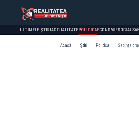
ULTIMELE ȘTIRI
ACTUALITATE
POLITICA
ECONOMIE
SOCIAL
SA
Acasă
Știri
Politica
Sedință cruc