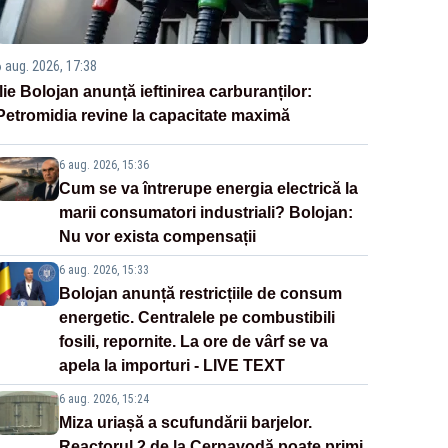
6 aug. 2026, 17:38
Ilie Bolojan anunță ieftinirea carburanților:
Petromidia revine la capacitate maximă
6 aug. 2026, 15:36
Cum se va întrerupe energia electrică la
marii consumatori industriali? Bolojan:
Nu vor exista compensații
6 aug. 2026, 15:33
Bolojan anunță restricțiile de consum
energetic. Centralele pe combustibili
fosili, repornite. La ore de vârf se va
apela la importuri - LIVE TEXT
6 aug. 2026, 15:24
Miza uriașă a scufundării barjelor.
Reactorul 2 de la Cernavodă poate primi