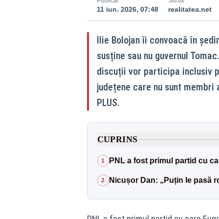
Publicat
Sursă
11 iun. 2026, 07:48
realitatea.net
Ilie Bolojan îi convoacă în șed
susține sau nu guvernul Tomac. Î
discuții vor participa inclusiv 
județene care nu sunt membri a
PLUS.
CUPRINS
PNL a fost primul partid cu ca
1
Nicușor Dan: „Puțin le pasă r
2
PNL a fost primul partid cu care Euge