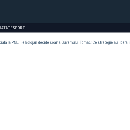
NATATE
SPORT
ială la PNL. Ilie Bolojan decide soarta Guvernului Tomac: Ce strategie au liberalii