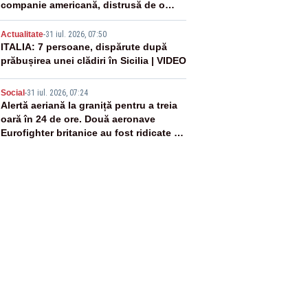
companie americană, distrusă de o
rachetă rusească
4
Actualitate
-
31 iul. 2026, 07:50
ITALIA: 7 persoane, dispărute după
prăbușirea unei clădiri în Sicilia | VIDEO
5
Social
-
31 iul. 2026, 07:24
Alertă aeriană la graniță pentru a treia
oară în 24 de ore. Două aeronave
Eurofighter britanice au fost ridicate de
la sol