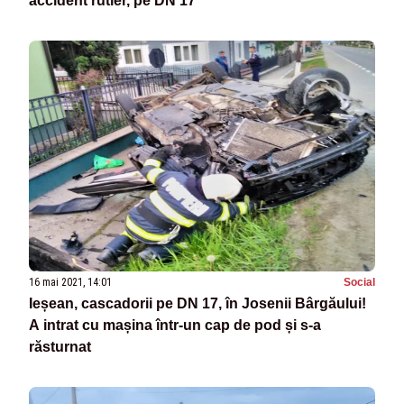
accident rutier, pe DN 17
16 mai 2021, 14:01
Social
Ieșean, cascadorii pe DN 17, în Josenii Bârgăului!
A intrat cu mașina într-un cap de pod și s-a
răsturnat