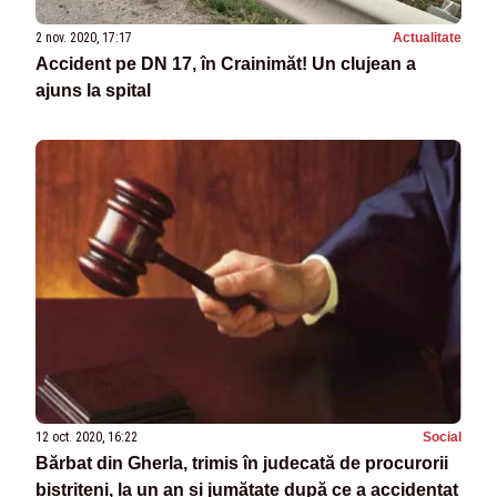
2 nov. 2020, 17:17
Actualitate
Accident pe DN 17, în Crainimăt! Un clujean a
ajuns la spital
12 oct. 2020, 16:22
Social
Bărbat din Gherla, trimis în judecată de procurorii
bistrițeni, la un an și jumătate după ce a accidentat