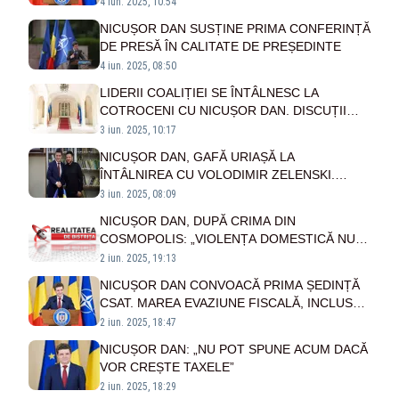
DAN: DE AICI VOR ÎNCEPE DISCUȚIILE PE
4 iun. 2025, 10:54
ACORDUL DE GUVERNARE
NICUȘOR DAN SUSȚINE PRIMA CONFERINȚĂ
DE PRESĂ ÎN CALITATE DE PREȘEDINTE
4 iun. 2025, 08:50
LIDERII COALIȚIEI SE ÎNTÂLNESC LA
COTROCENI CU NICUȘOR DAN. DISCUȚII
CRUCIALE PE MĂSURILE DE AUSTERITATE
3 iun. 2025, 10:17
NICUȘOR DAN, GAFĂ URIAȘĂ LA
ÎNTÂLNIREA CU VOLODIMIR ZELENSKI.
LIDERUL UCRAINEAN A FOST CEL CARE I-A
3 iun. 2025, 08:09
ATRAS ATENȚIA - VIDEO
NICUȘOR DAN, DUPĂ CRIMA DIN
COSMOPOLIS: „VIOLENȚA DOMESTICĂ NU
ESTE TOLERATĂ DE STATUL ROMÂN”
2 iun. 2025, 19:13
NICUȘOR DAN CONVOACĂ PRIMA ȘEDINȚĂ
CSAT. MAREA EVAZIUNE FISCALĂ, INCLUSĂ
ÎN STRATEGIA DE APĂRARE
2 iun. 2025, 18:47
NICUȘOR DAN: „NU POT SPUNE ACUM DACĂ
VOR CREȘTE TAXELE”
2 iun. 2025, 18:29