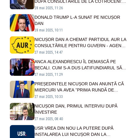
DUPĂ CONSULTĂRILE DE LA COTROCENI:
ASTĂZI NU S-A VORBIT DESPRE FUNCȚII
28 mai 2025, 11:26
DONALD TRUMP L-A SUNAT PE NICUȘOR
DAN
28 mai 2025, 10:11
NICUȘOR DAN A CHEMAT PARTIDUL AUR LA
CONSULTĂRILE PENTRU GUVERN - AGENDA
DE MIERCURI
27 mai 2025, 14:47
ANCA ALEXANDRESCU ÎL DEMASCĂ PE
BECALI. CUM S-A DUS LATIFUNDIARUL SĂ
FACĂ PLECĂCIUNI ÎN FAȚA LUI NICUȘOR
27 mai 2025, 11:29
DAN, DUPĂ CE L-A INSULTAT ÎN CAMPANIE -
PREȘEDINTELE NICUȘOR DAN ANUNȚĂ CĂ
VIDEO
MIERCURI VA AVEA ”PRIMA RUNDĂ DE
DISCUȚII CU PARTIDELE ÎN VEDEREA
27 mai 2025, 10:33
FORMĂRII NOULUI GUVERN”
NICUȘOR DAN, PRIMUL INTERVIU DUPĂ
ÎNVESTIRE
27 mai 2025, 08:40
USR VREA DIN NOU LA PUTERE DUPĂ
INSTALAREA LUI NICUȘOR DAN LA