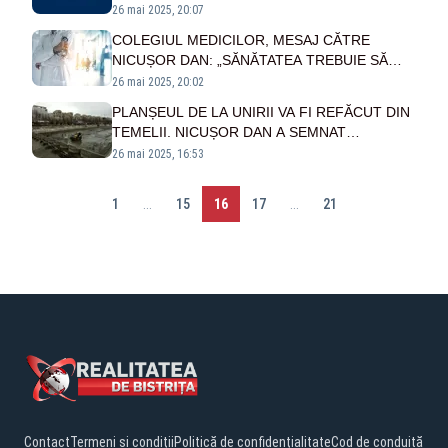
COTROCENI. CE PLANURI SE PREGĂTESC ÎN
26 mai 2025, 20:07
SPATELE UȘILOR ÎNCHISE
COLEGIUL MEDICILOR, MESAJ CĂTRE
NICUȘOR DAN: „SĂNĂTATEA TREBUIE SĂ
DEVINĂ O PRIORITATE DE STAT”
26 mai 2025, 20:02
PLANȘEUL DE LA UNIRII VA FI REFĂCUT DIN
TEMELII. NICUȘOR DAN A SEMNAT
AUTORIZAȚIA ÎN ULTIMA ZI DE MANDAT
26 mai 2025, 16:53
1
...
15
16
17
...
21
Contact
Termeni și condiții
Politică de confidențialitate
Cod de conduită