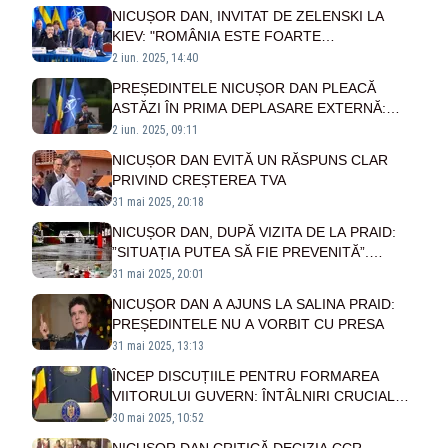
NICUȘOR DAN, INVITAT DE ZELENSKI LA
KIEV: "ROMÂNIA ESTE FOARTE
IMPORTANTĂ"
2 iun. 2025, 14:40
PREȘEDINTELE NICUȘOR DAN PLEACĂ
ASTĂZI ÎN PRIMA DEPLASARE EXTERNĂ:
ÎNTÂLNIRI LA CEL MAI ÎNALT NIVEL
2 iun. 2025, 09:11
NICUȘOR DAN EVITĂ UN RĂSPUNS CLAR
PRIVIND CREȘTEREA TVA
31 mai 2025, 20:18
NICUȘOR DAN, DUPĂ VIZITA DE LA PRAID:
”SITUAȚIA PUTEA SĂ FIE PREVENITĂ”.
ȘEFUL STATULUI PROMITE MĂSURI
31 mai 2025, 20:01
COMPENSATORII PENTRU ANGAJAȚII
NICUȘOR DAN A AJUNS LA SALINA PRAID:
SALINEI
PREȘEDINTELE NU A VORBIT CU PRESA
31 mai 2025, 13:13
ÎNCEP DISCUȚIILE PENTRU FORMAREA
VIITORULUI GUVERN: ÎNTÂLNIRI CRUCIALE
LA PALATUL COTROCENI
30 mai 2025, 10:52