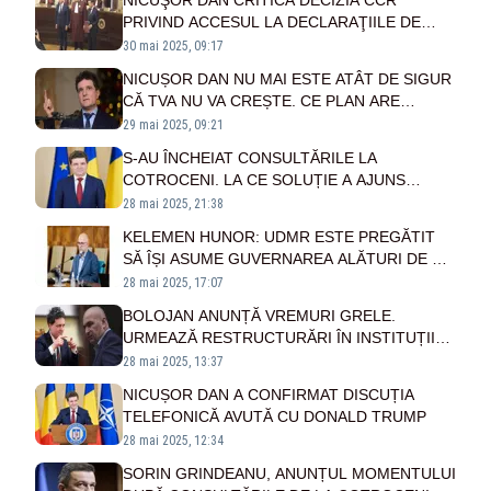
NICUŞOR DAN CRITICĂ DECIZIA CCR
PRIVIND ACCESUL LA DECLARAŢIILE DE
AVERE: „TRANSPARENŢA TREBUIE APĂRATĂ
30 mai 2025, 09:17
CU FERMITATE”
NICUȘOR DAN NU MAI ESTE ATÂT DE SIGUR
CĂ TVA NU VA CREȘTE. CE PLAN ARE
PENTRU DEPĂȘIREA CRIZEI ECONOMICE?
29 mai 2025, 09:21
S-AU ÎNCHEIAT CONSULTĂRILE LA
COTROCENI. LA CE SOLUȚIE A AJUNS
NICUȘOR DAN
28 mai 2025, 21:38
KELEMEN HUNOR: UDMR ESTE PREGĂTIT
SĂ ÎȘI ASUME GUVERNAREA ALĂTURI DE O
COALIȚIE MAJORITARĂ
28 mai 2025, 17:07
BOLOJAN ANUNȚĂ VREMURI GRELE.
URMEAZĂ RESTRUCTURĂRI ÎN INSTITUȚIILE
STATULUI ȘI FOARTE PROBABIL MAJORĂRI
28 mai 2025, 13:37
DE TAXE ȘI IMPOZITE
NICUȘOR DAN A CONFIRMAT DISCUȚIA
TELEFONICĂ AVUTĂ CU DONALD TRUMP
28 mai 2025, 12:34
SORIN GRINDEANU, ANUNȚUL MOMENTULUI