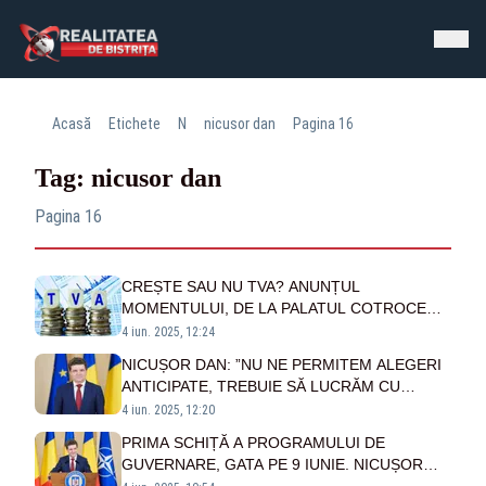
Acasă
Etichete
N
nicusor dan
Pagina 16
Tag: nicusor dan
Pagina 16
CREȘTE SAU NU TVA? ANUNȚUL
MOMENTULUI, DE LA PALATUL COTROCENI:
CE SPUNE NICUȘOR DAN
4 iun. 2025, 12:24
NICUȘOR DAN: ”NU NE PERMITEM ALEGERI
ANTICIPATE, TREBUIE SĂ LUCRĂM CU
PARLAMENTUL AȘA CUM A FOST VOTAT DE
4 iun. 2025, 12:20
ROMÂNI”
PRIMA SCHIȚĂ A PROGRAMULUI DE
GUVERNARE, GATA PE 9 IUNIE. NICUȘOR