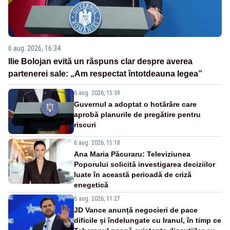
6 aug. 2026, 16:34
Ilie Bolojan evită un răspuns clar despre averea
partenerei sale: „Am respectat întotdeauna legea”
6 aug. 2026, 15:39
Guvernul a adoptat o hotărâre care
aprobă planurile de pregătire pentru
riscuri
6 aug. 2026, 15:18
Ana Maria Păcuraru: Televiziunea
Poporului solicită investigarea deciziilor
luate în această perioadă de criză
enegetică
6 aug. 2026, 11:27
JD Vance anunță negocieri de pace
dificile și îndelungate cu Iranul, în timp ce