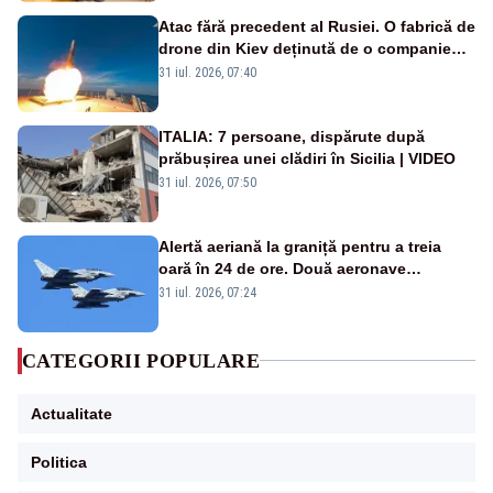
Atac fără precedent al Rusiei. O fabrică de
drone din Kiev deținută de o companie
americană, distrusă de o rachetă
31 iul. 2026, 07:40
rusească
ITALIA: 7 persoane, dispărute după
prăbușirea unei clădiri în Sicilia | VIDEO
31 iul. 2026, 07:50
Alertă aeriană la graniță pentru a treia
oară în 24 de ore. Două aeronave
Eurofighter britanice au fost ridicate de la
31 iul. 2026, 07:24
sol
CATEGORII POPULARE
Actualitate
Politica