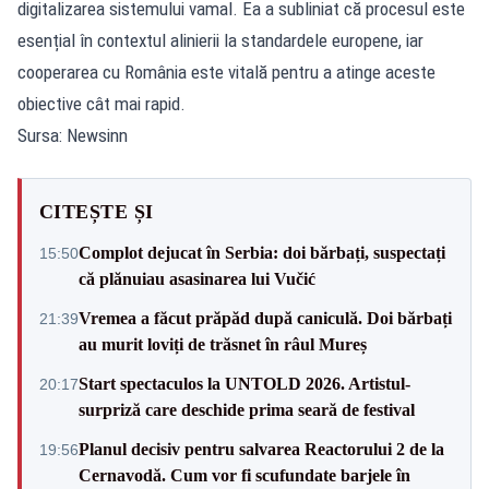
digitalizarea sistemului vamal. Ea a subliniat că procesul este
esențial în contextul alinierii la standardele europene, iar
cooperarea cu România este vitală pentru a atinge aceste
obiective cât mai rapid.
Sursa: Newsinn
CITEȘTE ȘI
Complot dejucat în Serbia: doi bărbați, suspectați
15:50
că plănuiau asasinarea lui Vučić
Vremea a făcut prăpăd după caniculă. Doi bărbați
21:39
au murit loviți de trăsnet în râul Mureș
Start spectaculos la UNTOLD 2026. Artistul-
20:17
surpriză care deschide prima seară de festival
Planul decisiv pentru salvarea Reactorului 2 de la
19:56
Cernavodă. Cum vor fi scufundate barjele în