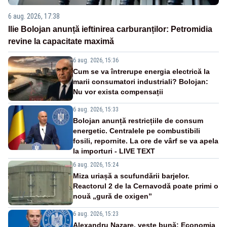
6 aug. 2026, 17:38
Ilie Bolojan anunță ieftinirea carburanților: Petromidia
revine la capacitate maximă
6 aug. 2026, 15:36
Cum se va întrerupe energia electrică la
marii consumatori industriali? Bolojan:
Nu vor exista compensații
6 aug. 2026, 15:33
Bolojan anunță restricțiile de consum
energetic. Centralele pe combustibili
fosili, repornite. La ore de vârf se va apela
la importuri - LIVE TEXT
6 aug. 2026, 15:24
Miza uriașă a scufundării barjelor.
Reactorul 2 de la Cernavodă poate primi o
nouă „gură de oxigen”
6 aug. 2026, 15:23
Alexandru Nazare, veste bună: Economia