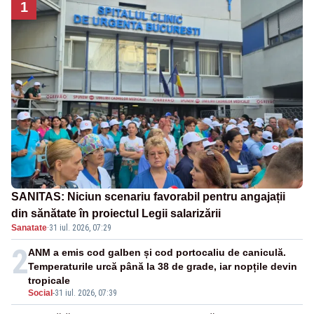
1
SANITAS: Niciun scenariu favorabil pentru angajații
din sănătate în proiectul Legii salarizării
Sanatate
·
31 iul. 2026, 07:29
2
ANM a emis cod galben și cod portocaliu de caniculă.
Temperaturile urcă până la 38 de grade, iar nopțile devin
tropicale
Social
-
31 iul. 2026, 07:39