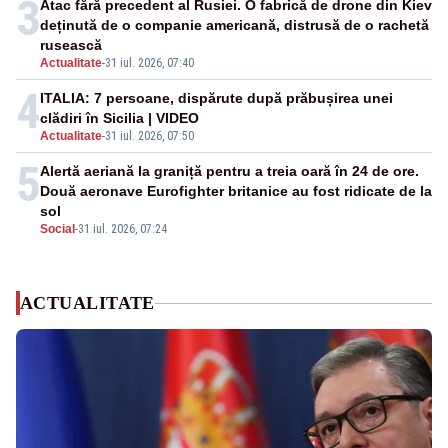
3
Atac fără precedent al Rusiei. O fabrică de drone din Kiev
deținută de o companie americană, distrusă de o rachetă
rusească
Actualitate
-
31 iul. 2026, 07:40
4
ITALIA: 7 persoane, dispărute după prăbușirea unei
clădiri în Sicilia | VIDEO
Actualitate
-
31 iul. 2026, 07:50
5
Alertă aeriană la graniță pentru a treia oară în 24 de ore.
Două aeronave Eurofighter britanice au fost ridicate de la
sol
Social
-
31 iul. 2026, 07:24
ACTUALITATE