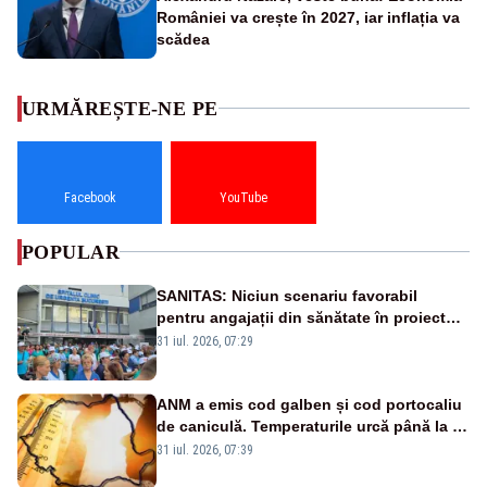
României va crește în 2027, iar inflația va
scădea
URMĂREȘTE-NE PE
Facebook
YouTube
POPULAR
SANITAS: Niciun scenariu favorabil
pentru angajații din sănătate în proiectul
Legii salarizării
31 iul. 2026, 07:29
ANM a emis cod galben și cod portocaliu
de caniculă. Temperaturile urcă până la 38
de grade, iar nopțile devin tropicale
31 iul. 2026, 07:39