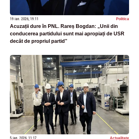
19 ian. 2026, 19:11
Politica
Acuzații dure în PNL. Rareș Bogdan: „Unii din
conducerea partidului sunt mai apropiați de USR
decât de propriul partid”
5 ian. 2026, 11:17
Actualitate