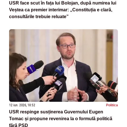
USR face scut în fața lui Bolojan, după numirea lui
Veștea ca premier interimar: „Constituția e clară,
consultările trebuie reluate”
12 iun. 2026, 18:52
Politica
USR respinge susținerea Guvernului Eugen
Tomac și propune revenirea la o formulă politică
fără PSD