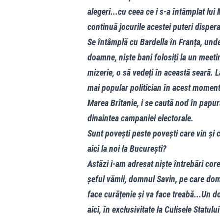
alegeri...cu ceea ce i s-a întâmplat lui
continuă jocurile acestei puteri dispera
Se întâmplă cu Bardella în Franța, und
doamne, niște bani folosiți la un meeti
mizerie, o să vedeți în această seară. L
mai popular politician în acest moment 
Marea Britanie, i se caută nod în papu
dinaintea campaniei electorale.
Sunt povești peste povești care vin și 
aici la noi la București?
Astăzi i-am adresat niște întrebări cor
șeful vămii, domnul Savin, pe care dom
face curățenie și va face treabă...Un do
aici, în exclusivitate la Culisele Statulu