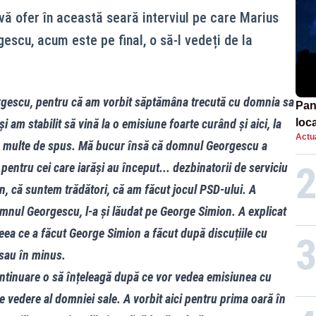
vă ofer în această seară interviul pe care Marius
gescu, acum este pe final, o să-l vedeți de la
escu, pentru că am vorbit săptămâna trecută cu domnia sa
Pan
i am stabilit să vină la o emisiune foarte curând și aici, la
loca
Actua
sema
rte multe de spus. Mă bucur însă că domnul Georgescu a
afe
 pentru cei care iarăși au început... dezbinatorii de serviciu
n, că suntem trădători, că am făcut jocul PSD-ului. A
omnul Georgescu, l-a și lăudat pe George Simion. A explicat
eea ce a făcut George Simion a făcut după discuțiile cu
sau în minus.
ontinuare o să înțeleagă după ce vor vedea emisiunea cu
vedere al domniei sale. A vorbit aici pentru prima oară în