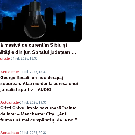
ă masivă de curent în Sibiu și
litățile din jur. Spitalul județean,
litate
·
31 iul. 2026, 18:33
foarele, rețelele de telefonie, grav
ctate
2
Actualitate
-
31 iul. 2026, 18:37
George Becali, un nou derapaj
suburban. Atac murdar la adresa unui
jurnalist sportiv – AUDIO
3
Actualitate
-
31 iul. 2026, 19:35
Cristi Chivu, ironie savuroasă înainte
de Inter – Manchester City: „Ar fi
frumos să mai cumpărați și de la noi”
Actualitate
-
31 iul. 2026, 20:33