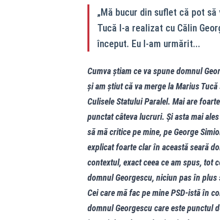
„Mă bucur din suflet că pot să 
Tucă l-a realizat cu Călin Geor
început. Eu l-am urmărit...
Cumva știam ce va spune domnul Georg
și am știut că va merge la Marius Tucă ș
Culisele Statului Paralel. Mai are foa
punctat câteva lucruri. Și asta mai ales
să mă critice pe mine, pe George Simio
explicat foarte clar în această seară d
contextul, exact ceea ce am spus, tot c
domnul Georgescu, niciun pas în plus 
Cei care mă fac pe mine PSD-istă în c
domnul Georgescu care este punctul de 