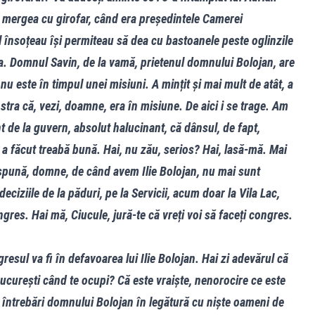
 mergea cu girofar, când era președintele Camerei
îl însoțeau își permiteau să dea cu bastoanele peste oglinzile
ta. Domnul Savin, de la vamă, prietenul domnului Bolojan, are
u este în timpul unei misiuni. A mințit și mai mult de atât, a
tra că, vezi, doamne, era în misiune. De aici i se trage. Am
 de la guvern, absolut halucinant, că dânsul, de fapt,
a făcut treabă bună. Hai, nu zău, serios? Hai, lasă-mă. Mai
 spună, domne, de când avem Ilie Bolojan, nu mai sunt
deciziile de la păduri, pe la Servicii, acum doar la Vila Lac,
gres. Hai mă, Ciucule, jură-te că vreți voi să faceți congres.
resul va fi în defavoarea lui Ilie Bolojan. Hai zi adevărul că
ucurești când te ocupi? Că este vraiște, nenorocire ce este
 întrebări domnului Bolojan în legătură cu niște oameni de