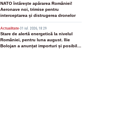
4
NATO întărește apărarea României!
Aeronave noi, trimise pentru
interceptarea și distrugerea dronelor
5
Actualitate
-
31 iul. 2026, 18:29
Stare de alertă energetică la nivelul
României, pentru luna august. Ilie
Bolojan a anunțat importuri și posibile
restricții – VIDEO