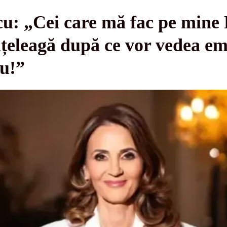
u: „Cei care mă fac pe mine 
nțeleagă după ce vor vedea em
u!”