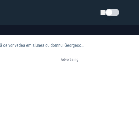
Schimba tema
Anca Alexandrescu: „Cei care mă fac pe mine PSD-istă în continuare o să înțeleagă după ce vor vedea emisiunea cu domnul Georgescu!”
Advertising