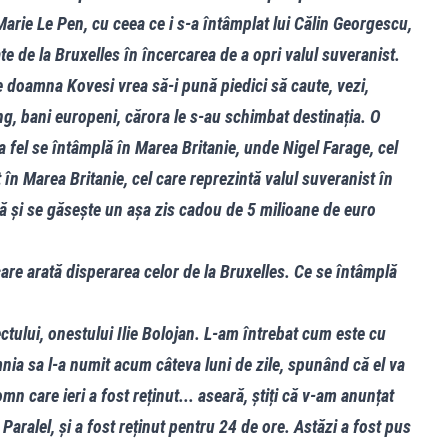
 Marie Le Pen, cu ceea ce i s-a întâmplat lui Călin Georgescu,
te de la Bruxelles în încercarea de a opri valul suveranist.
e doamna Kovesi vrea să-i pună piedici să caute, vezi,
ng, bani europeni, cărora le s-au schimbat destinația. O
a fel se întâmplă în Marea Britanie, unde Nigel Farage, cel
în Marea Britanie, cel care reprezintă valul suveranist în
ră și se găsește un așa zis cadou de 5 milioane de euro
care arată disperarea celor de la Bruxelles. Ce se întâmplă
ectului, onestului Ilie Bolojan. L-am întrebat cum este cu
nia sa l-a numit acum câteva luni de zile, spunând că el va
mn care ieri a fost reținut... aseară, știți că v-am anunțat
i Paralel, și a fost reținut pentru 24 de ore. Astăzi a fost pus