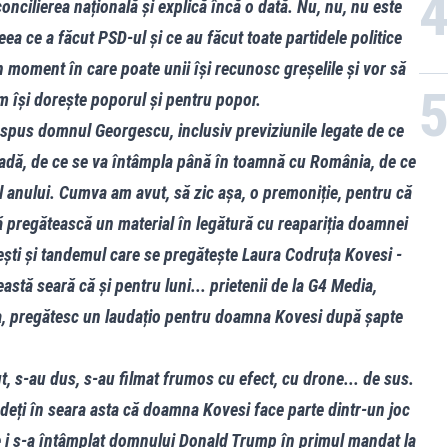
oncilierea națională și explică încă o dată. Nu, nu, nu este
ea ce a făcut PSD-ul și ce au făcut toate partidele politice
n moment în care poate unii își recunosc greșelile și vor să
m își dorește poporul și pentru popor.
a spus domnul Georgescu, inclusiv previziunile legate de ce
oadă, de ce se va întâmpla până în toamnă cu România, de ce
l anului. Cumva am avut, să zic așa, o premoniție, pentru că
să pregătească un material în legătură cu reapariția doamnei
ești și tandemul care se pregătește Laura Codruța Kovesi -
ceastă seară că și pentru luni... prietenii de la G4 Media,
dia, pregătesc un laudațio pentru doamna Kovesi după șapte
t, s-au dus, s-au filmat frumos cu efect, cu drone... de sus.
 vedeți în seara asta că doamna Kovesi face parte dintr-un joc
 i s-a întâmplat domnului Donald Trump în primul mandat la