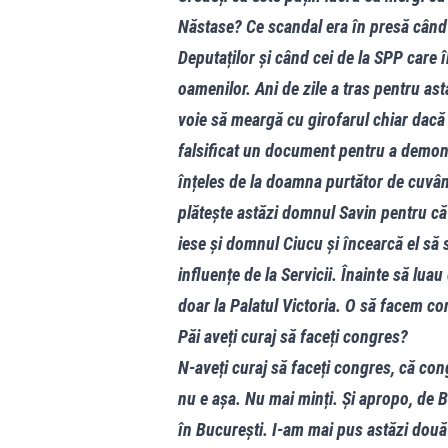
Năstase? Ce scandal era în presă când
Deputaților și când cei de la SPP care 
oamenilor. Ani de zile a tras pentru as
voie să meargă cu girofarul chiar dacă n
falsificat un document pentru a demons
înțeles de la doamna purtător de cuvânt
plătește astăzi domnul Savin pentru că 
iese și domnul Ciucu și încearcă el să
influențe de la Servicii. Înainte să luau 
doar la Palatul Victoria. O să facem con
Păi aveți curaj să faceți congres?
N-aveți curaj să faceți congres, că cong
nu e așa. Nu mai minți. Și apropo, de B
în București. I-am mai pus astăzi două