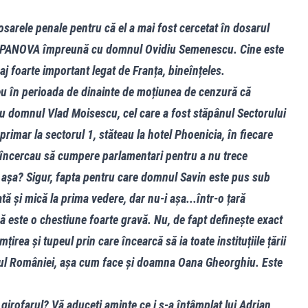
sarele penale pentru că el a mai fost cercetat în dosarul
 APANOVA împreună cu domnul Ovidiu Semenescu. Cine este
foarte important legat de Franța, bineînțeles.
eu în perioada de dinainte de moțiunea de cenzură că
domnul Vlad Moisescu, cel care a fost stăpânul Sectorului
primar la sectorul 1, stăteau la hotel Phoenicia, în fiecare
 și încercau să cumpere parlamentari pentru a nu trece
i așa? Sigur, fapta pentru care domnul Savin este pus sub
ă și mică la prima vedere, dar nu-i așa...într-o țară
ă este o chestiune foarte gravă. Nu, de fapt definește exact
rea și tupeul prin care încearcă să ia toate instituțiile țării
nul României, așa cum face și doamna Oana Gheorghiu. Este
 girofarul? Vă aduceți aminte ce i s-a întâmplat lui Adrian