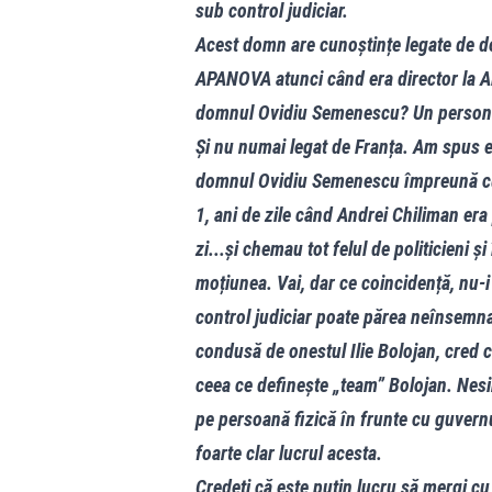
sub control judiciar.
Acest domn are cunoștințe legate de do
APANOVA atunci când era director la
domnul Ovidiu Semenescu? Un personaj 
Și nu numai legat de Franța. Am spus 
domnul Ovidiu Semenescu împreună cu 
1, ani de zile când Andrei Chiliman era 
zi...și chemau tot felul de politicieni
moțiunea. Vai, dar ce coincidență, nu-
control judiciar poate părea neînsemnat
condusă de onestul Ilie Bolojan, cred c
ceea ce definește „team” Bolojan. Nesimți
pe persoană fizică în frunte cu guver
foarte clar lucrul acesta.
Credeți că este puțin lucru să mergi cu