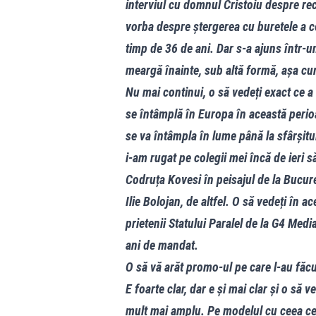
interviul cu domnul Cristoiu despre rec
vorba despre ștergerea cu buretele a ce
timp de 36 de ani. Dar s-a ajuns într-u
meargă înainte, sub altă formă, așa cu
Nu mai continui, o să vedeți exact ce 
se întâmplă în Europa în această peri
se va întâmpla în lume până la sfârșitu
i-am rugat pe colegii mei încă de ieri 
Codruța Kovesi în peisajul de la Bucur
Ilie Bolojan, de altfel. O să vedeți în a
prietenii Statului Paralel de la G4 Me
ani de mandat.
O să vă arăt promo-ul pe care l-au făcu
E foarte clar, dar e și mai clar și o să
mult mai amplu. Pe modelul cu ceea ce