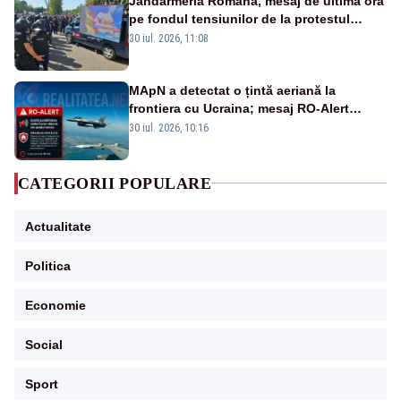
Jandarmeria Română, mesaj de ultimă oră
pe fondul tensiunilor de la protestul
masiv al fermierilor - VIDEO
30 iul. 2026, 11:08
MApN a detectat o țintă aeriană la
frontiera cu Ucraina; mesaj RO-Alert
transmis în județul Tulcea
30 iul. 2026, 10:16
CATEGORII POPULARE
Actualitate
Politica
Economie
Social
Sport