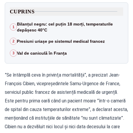
CUPRINS
Bilanțul negru: cel puțin 18 morți, temperaturile
1
depășesc 40°C
Presiuni uriașe pe sistemul medical francez
2
Val de caniculă în Franța
3
”Se întâmplă ceva în privinţa mortalităţii”, a precizat Jean-
François Cibien, vicepreşedintele Samu-Urgence de France,
serviciul public francez de asistență medicală de urgență.
Este pentru prima oară când un pacient moare ”într-o cameră
de spital din cauza temperaturilor extreme”, a declarat acesta,
menționând că instituţiile de sănătate ”nu sunt climatizate”.
Cibien nu a dezvăluit nici locul şi nici data decesului la care