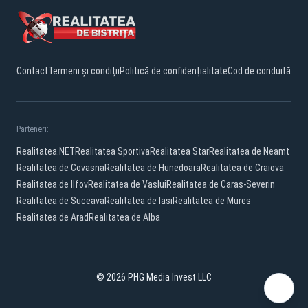
Contact
Termeni și condiții
Politică de confidențialitate
Cod de conduită
Parteneri:
Realitatea.NET
Realitatea Sportiva
Realitatea Star
Realitatea de Neamt
Realitatea de Covasna
Realitatea de Hunedoara
Realitatea de Craiova
Realitatea de Ilfov
Realitatea de Vaslui
Realitatea de Caras-Severin
Realitatea de Suceava
Realitatea de Iasi
Realitatea de Mures
Realitatea de Arad
Realitatea de Alba
© 2026 PHG Media Invest LLC
Facebook
YouTube