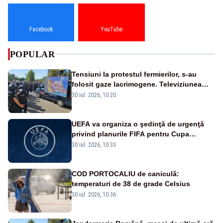
Facebook
YouTube
POPULAR
Tensiuni la protestul fermierilor, s-au
folosit gaze lacrimogene. Televiziunea
Poporului face apel la calm – LIVE TEXT
30 iul. 2026, 10:20
UEFA va organiza o şedinţă de urgenţă
privind planurile FIFA pentru Cupa
Mondială
30 iul. 2026, 10:33
COD PORTOCALIU de caniculă:
temperaturi de 38 de grade Celsius
30 iul. 2026, 10:36