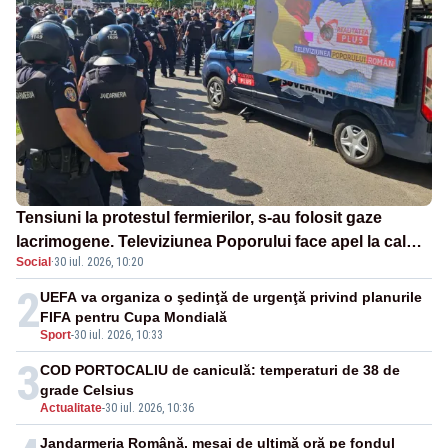
Tensiuni la protestul fermierilor, s-au folosit gaze
lacrimogene. Televiziunea Poporului face apel la calm
Social
·
30 iul. 2026, 10:20
– LIVE TEXT
2
UEFA va organiza o şedinţă de urgenţă privind planurile
FIFA pentru Cupa Mondială
Sport
-
30 iul. 2026, 10:33
3
COD PORTOCALIU de caniculă: temperaturi de 38 de
grade Celsius
Actualitate
-
30 iul. 2026, 10:36
Jandarmeria Română, mesaj de ultimă oră pe fondul