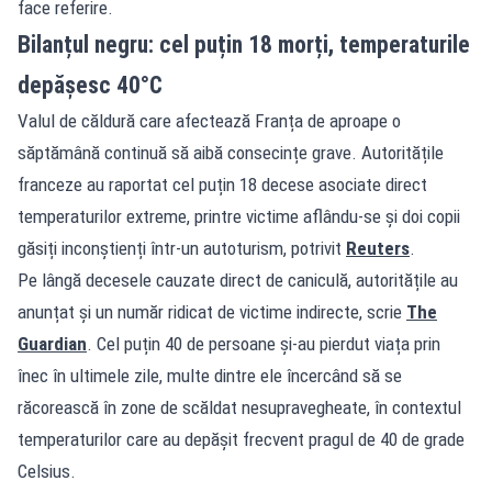
face referire.
Bilanțul negru: cel puțin 18 morți, temperaturile
depășesc 40°C
Valul de căldură care afectează Franța de aproape o
săptămână continuă să aibă consecințe grave. Autoritățile
franceze au raportat cel puțin 18 decese asociate direct
temperaturilor extreme, printre victime aflându-se și doi copii
găsiți inconștienți într-un autoturism, potrivit
Reuters
.
Pe lângă decesele cauzate direct de caniculă, autoritățile au
anunțat și un număr ridicat de victime indirecte, scrie
The
Guardian
. Cel puțin 40 de persoane și-au pierdut viața prin
înec în ultimele zile, multe dintre ele încercând să se
răcorească în zone de scăldat nesupravegheate, în contextul
temperaturilor care au depășit frecvent pragul de 40 de grade
Celsius.