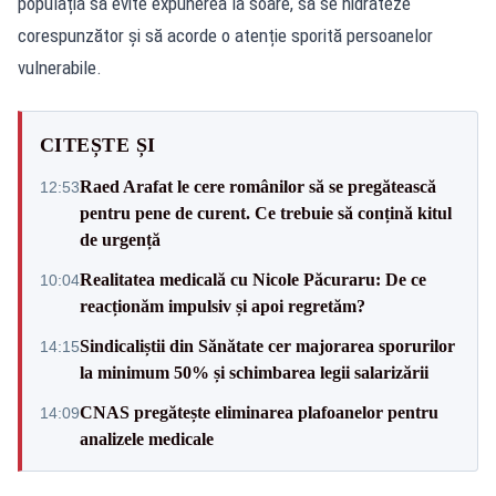
populația să evite expunerea la soare, să se hidrateze
corespunzător și să acorde o atenție sporită persoanelor
vulnerabile.
CITEȘTE ȘI
Raed Arafat le cere românilor să se pregătească
12:53
pentru pene de curent. Ce trebuie să conțină kitul
de urgență
Realitatea medicală cu Nicole Păcuraru: De ce
10:04
reacționăm impulsiv și apoi regretăm?
Sindicaliștii din Sănătate cer majorarea sporurilor
14:15
la minimum 50% și schimbarea legii salarizării
CNAS pregătește eliminarea plafoanelor pentru
14:09
analizele medicale