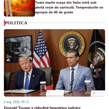
Toate marile orașe din Italia intră sub
alertă roșie de caniculă. Temperaturile se
apropie de 40 de grade
POLITICA
6 aug. 2026, 09:13
Donald Trump a răbufnit împotriva șefului