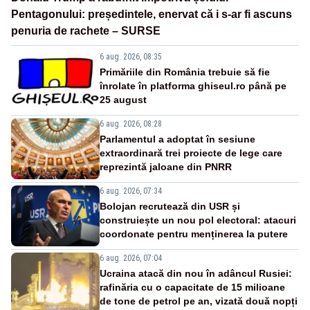
Pentagonului: președintele, enervat că i s-ar fi ascuns
penuria de rachete – SURSE
6 aug. 2026, 08:35
Primăriile din România trebuie să fie
înrolate în platforma ghiseul.ro până pe
25 august
6 aug. 2026, 08:28
Parlamentul a adoptat în sesiune
extraordinară trei proiecte de lege care
reprezintă jaloane din PNRR
6 aug. 2026, 07:34
Bolojan recrutează din USR și
construiește un nou pol electoral: atacuri
coordonate pentru menținerea la putere
6 aug. 2026, 07:04
Ucraina atacă din nou în adâncul Rusiei:
rafinăria cu o capacitate de 15 milioane
de tone de petrol pe an, vizată două nopți