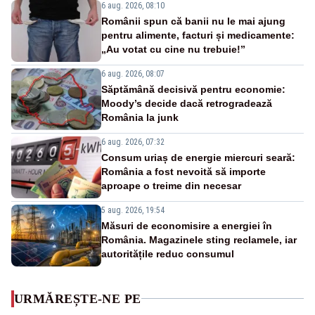
6 aug. 2026, 08:10
Românii spun că banii nu le mai ajung
pentru alimente, facturi și medicamente:
„Au votat cu cine nu trebuie!”
6 aug. 2026, 08:07
Săptămână decisivă pentru economie:
Moody’s decide dacă retrogradează
România la junk
6 aug. 2026, 07:32
Consum uriaș de energie miercuri seară:
România a fost nevoită să importe
aproape o treime din necesar
5 aug. 2026, 19:54
Măsuri de economisire a energiei în
România. Magazinele sting reclamele, iar
autoritățile reduc consumul
URMĂREȘTE-NE PE