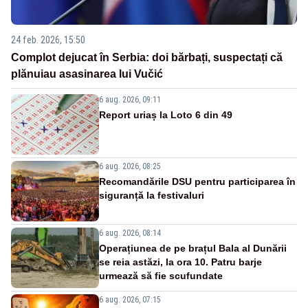
24 feb. 2026, 15:50
Complot dejucat în Serbia: doi bărbați, suspectați că
plănuiau asasinarea lui Vučić
6 aug. 2026, 09:11
Report uriaș la Loto 6 din 49
6 aug. 2026, 08:25
Recomandările DSU pentru participarea în
siguranță la festivaluri
6 aug. 2026, 08:14
Operațiunea de pe brațul Bala al Dunării
se reia astăzi, la ora 10. Patru barje
urmează să fie scufundate
6 aug. 2026, 07:15