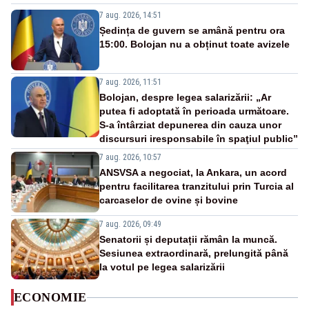
7 aug. 2026, 14:51
Ședința de guvern se amână pentru ora
15:00. Bolojan nu a obținut toate avizele
7 aug. 2026, 11:51
Bolojan, despre legea salarizării: „Ar
putea fi adoptată în perioada următoare.
S-a întârziat depunerea din cauza unor
discursuri iresponsabile în spaţiul public”
7 aug. 2026, 10:57
ANSVSA a negociat, la Ankara, un acord
pentru facilitarea tranzitului prin Turcia al
carcaselor de ovine și bovine
7 aug. 2026, 09:49
Senatorii și deputații rămân la muncă.
Sesiunea extraordinară, prelungită până
la votul pe legea salarizării
ECONOMIE