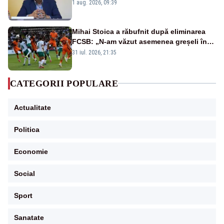
alertei energetice?
1 aug. 2026, 09:39
Mihai Stoica a răbufnit după eliminarea
FCSB: „N-am văzut asemenea greșeli în
190 de meciuri europene”
31 iul. 2026, 21:35
CATEGORII POPULARE
Actualitate
Politica
Economie
Social
Sport
Sanatate