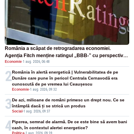
România a scăpat de retrogradarea economiei.
Agenția Fitch menține ratingul „BBB-” cu perspectivă
Economie
·
1 aug. 2026, 06:48
negativă
2
România în alertă energetică | Vulnerabilitatea de pe
Dunăre care pune în pericol Centrala Cernavodă era
cunoscută de pe vremea lui Ceaușescu
Economie
-
1 aug. 2026, 09:32
3
De azi, milioane de români primesc un drept nou. Ce se
întâmplă dacă ți se strică un produs
Social
-
1 aug. 2026, 09:37
4
Piperea, semnal de alarmă. De ce este bine să avem bani
cash, în contextul alertei energetice?
Politica
-
1 aug. 2026, 09:39