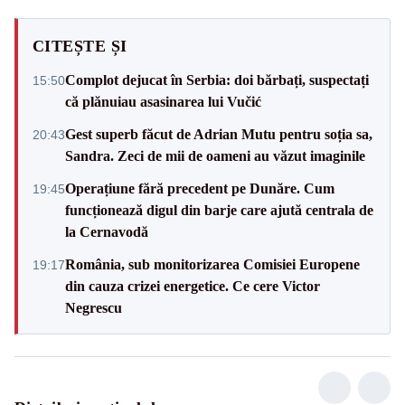
CITEȘTE ȘI
Complot dejucat în Serbia: doi bărbați, suspectați
15:50
că plănuiau asasinarea lui Vučić
Gest superb făcut de Adrian Mutu pentru soția sa,
20:43
Sandra. Zeci de mii de oameni au văzut imaginile
Operațiune fără precedent pe Dunăre. Cum
19:45
funcționează digul din barje care ajută centrala de
la Cernavodă
România, sub monitorizarea Comisiei Europene
19:17
din cauza crizei energetice. Ce cere Victor
Negrescu