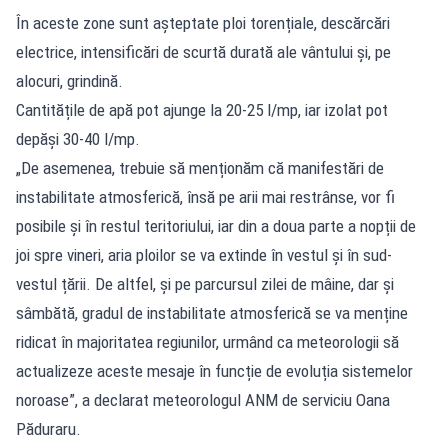
În aceste zone sunt așteptate ploi torențiale, descărcări
electrice, intensificări de scurtă durată ale vântului și, pe
alocuri, grindină.
Cantitățile de apă pot ajunge la 20-25 l/mp, iar izolat pot
depăși 30-40 l/mp.
„De asemenea, trebuie să menționăm că manifestări de
instabilitate atmosferică, însă pe arii mai restrânse, vor fi
posibile și în restul teritoriului, iar din a doua parte a nopții de
joi spre vineri, aria ploilor se va extinde în vestul și în sud-
vestul țării. De altfel, și pe parcursul zilei de mâine, dar și
sâmbătă, gradul de instabilitate atmosferică se va menține
ridicat în majoritatea regiunilor, urmând ca meteorologii să
actualizeze aceste mesaje în funcție de evoluția sistemelor
noroase”, a declarat meteorologul ANM de serviciu Oana
Păduraru.