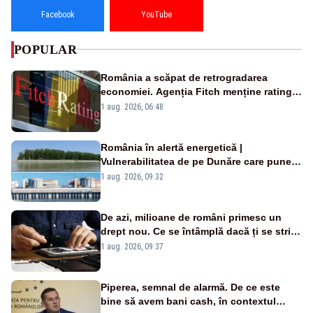
Facebook
YouTube
POPULAR
România a scăpat de retrogradarea
economiei. Agenția Fitch menține ratingul
„BBB-” cu perspectivă negativă
1 aug. 2026, 06:48
România în alertă energetică |
Vulnerabilitatea de pe Dunăre care pune
în pericol Centrala Cernavodă era
1 aug. 2026, 09:32
cunoscută de pe vremea lui Ceaușescu
De azi, milioane de români primesc un
drept nou. Ce se întâmplă dacă ți se strică
un produs
1 aug. 2026, 09:37
Piperea, semnal de alarmă. De ce este
bine să avem bani cash, în contextul