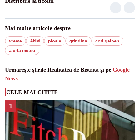
Distribuie articolul
Mai multe articole despre
vreme
ANM
ploaie
grindina
cod galben
alerta meteo
Urmărește știrile Realitatea de Bistrita și pe
Google
News
CELE MAI CITITE
1