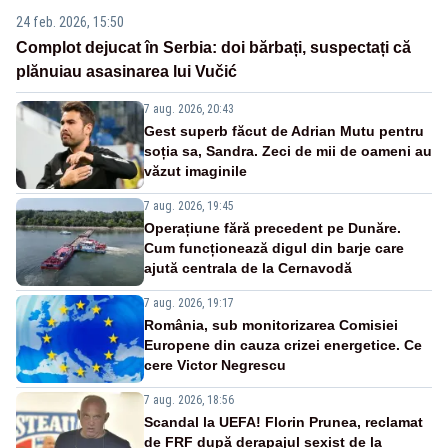
24 feb. 2026, 15:50
Complot dejucat în Serbia: doi bărbați, suspectați că
plănuiau asasinarea lui Vučić
7 aug. 2026, 20:43
Gest superb făcut de Adrian Mutu pentru
soția sa, Sandra. Zeci de mii de oameni au
văzut imaginile
7 aug. 2026, 19:45
Operațiune fără precedent pe Dunăre.
Cum funcționează digul din barje care
ajută centrala de la Cernavodă
7 aug. 2026, 19:17
România, sub monitorizarea Comisiei
Europene din cauza crizei energetice. Ce
cere Victor Negrescu
7 aug. 2026, 18:56
Scandal la UEFA! Florin Prunea, reclamat
de FRF după derapajul sexist de la