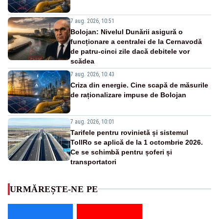
7 aug. 2026, 10:51
Bolojan: Nivelul Dunării asigură o
funcționare a centralei de la Cernavodă
de patru-cinci zile dacă debitele vor
scădea
7 aug. 2026, 10:43
Criza din energie. Cine scapă de măsurile
de raționalizare impuse de Bolojan
7 aug. 2026, 10:01
Tarifele pentru rovinietă și sistemul
TollRo se aplică de la 1 octombrie 2026.
Ce se schimbă pentru șoferi și
transportatori
URMĂREȘTE-NE PE