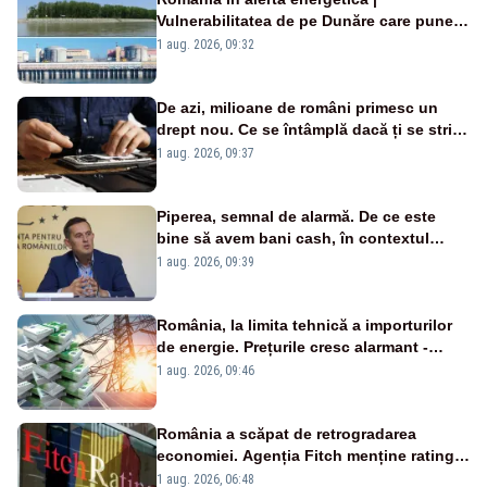
Vulnerabilitatea de pe Dunăre care pune
în pericol Centrala Cernavodă era
1 aug. 2026, 09:32
cunoscută de pe vremea lui Ceaușescu
De azi, milioane de români primesc un
drept nou. Ce se întâmplă dacă ți se strică
un produs
1 aug. 2026, 09:37
Piperea, semnal de alarmă. De ce este
bine să avem bani cash, în contextul
alertei energetice?
1 aug. 2026, 09:39
România, la limita tehnică a importurilor
de energie. Prețurile cresc alarmant -
Analiză Realitatea Plus
1 aug. 2026, 09:46
România a scăpat de retrogradarea
economiei. Agenția Fitch menține ratingul
„BBB-” cu perspectivă negativă
1 aug. 2026, 06:48