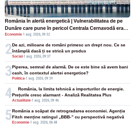
România în alertă energetică | Vulnerabilitatea de pe
Dunăre care pune în pericol Centrala Cernavodă era
Economie
·
1 aug. 2026, 09:32
cunoscută de pe vremea lui Ceaușescu
2
De azi, milioane de români primesc un drept nou. Ce se
întâmplă dacă ți se strică un produs
Social
-
1 aug. 2026, 09:37
3
Piperea, semnal de alarmă. De ce este bine să avem bani
cash, în contextul alertei energetice?
Politica
-
1 aug. 2026, 09:39
4
România, la limita tehnică a importurilor de energie.
Prețurile cresc alarmant - Analiză Realitatea Plus
Actualitate
-
1 aug. 2026, 09:46
5
România a scăpat de retrogradarea economiei. Agenția
Fitch menține ratingul „BBB-” cu perspectivă negativă
Economie
-
1 aug. 2026, 06:48