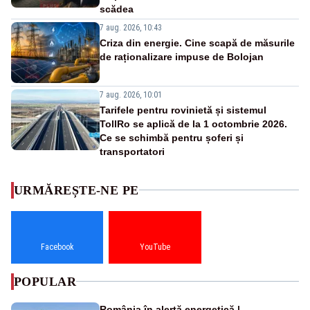
scădea
7 aug. 2026, 10:43
Criza din energie. Cine scapă de măsurile
de raționalizare impuse de Bolojan
7 aug. 2026, 10:01
Tarifele pentru rovinietă și sistemul
TollRo se aplică de la 1 octombrie 2026.
Ce se schimbă pentru șoferi și
transportatori
URMĂREȘTE-NE PE
Facebook
YouTube
POPULAR
România în alertă energetică |