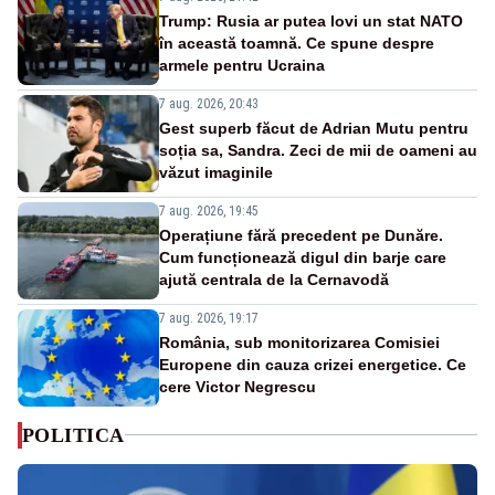
Trump: Rusia ar putea lovi un stat NATO
în această toamnă. Ce spune despre
armele pentru Ucraina
7 aug. 2026, 20:43
Gest superb făcut de Adrian Mutu pentru
soția sa, Sandra. Zeci de mii de oameni au
văzut imaginile
7 aug. 2026, 19:45
Operațiune fără precedent pe Dunăre.
Cum funcționează digul din barje care
ajută centrala de la Cernavodă
7 aug. 2026, 19:17
România, sub monitorizarea Comisiei
Europene din cauza crizei energetice. Ce
cere Victor Negrescu
POLITICA