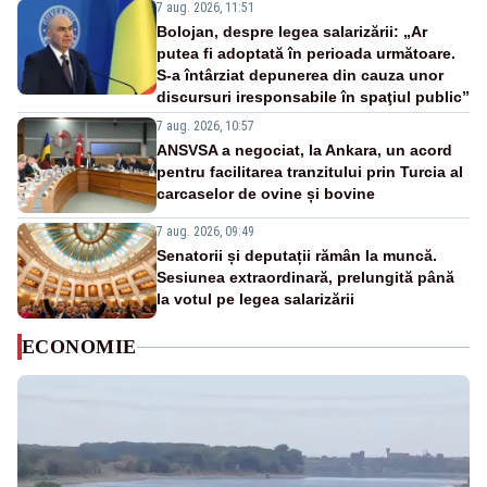
7 aug. 2026, 11:51
Bolojan, despre legea salarizării: „Ar
putea fi adoptată în perioada următoare.
S-a întârziat depunerea din cauza unor
discursuri iresponsabile în spaţiul public”
7 aug. 2026, 10:57
ANSVSA a negociat, la Ankara, un acord
pentru facilitarea tranzitului prin Turcia al
carcaselor de ovine și bovine
7 aug. 2026, 09:49
Senatorii și deputații rămân la muncă.
Sesiunea extraordinară, prelungită până
la votul pe legea salarizării
ECONOMIE