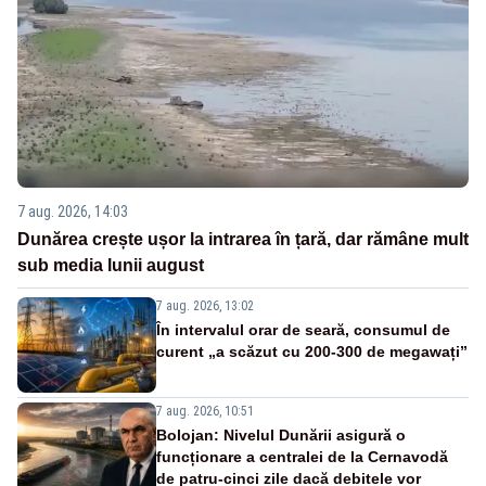
7 aug. 2026, 14:03
Dunărea crește ușor la intrarea în țară, dar rămâne mult
sub media lunii august
7 aug. 2026, 13:02
În intervalul orar de seară, consumul de
curent „a scăzut cu 200-300 de megawați”
7 aug. 2026, 10:51
Bolojan: Nivelul Dunării asigură o
funcționare a centralei de la Cernavodă
de patru-cinci zile dacă debitele vor