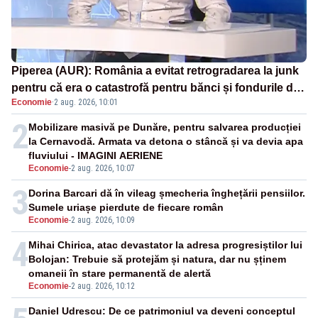
Piperea (AUR): România a evitat retrogradarea la junk
pentru că era o catastrofă pentru bănci și fondurile de
Economie
·
2 aug. 2026, 10:01
pensii
2
Mobilizare masivă pe Dunăre, pentru salvarea producției
la Cernavodă. Armata va detona o stâncă și va devia apa
fluviului - IMAGINI AERIENE
Economie
-
2 aug. 2026, 10:07
3
Dorina Barcari dă în vileag șmecheria înghețării pensiilor.
Sumele uriașe pierdute de fiecare român
Economie
-
2 aug. 2026, 10:09
4
Mihai Chirica, atac devastator la adresa progresiștilor lui
Bolojan: Trebuie să protejăm și natura, dar nu șținem
omaneii în stare permanentă de alertă
Economie
-
2 aug. 2026, 10:12
Daniel Udrescu: De ce patrimoniul va deveni conceptul