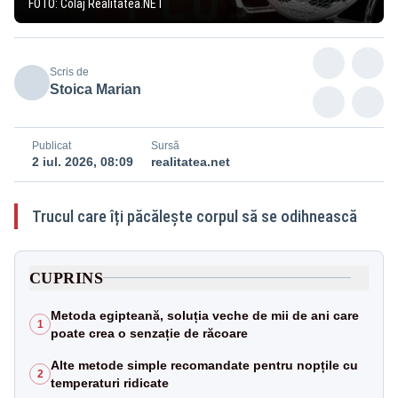
FOTO: Colaj Realitatea.NET
Scris de
Stoica Marian
Publicat
Sursă
2 iul. 2026, 08:09
realitatea.net
Trucul care îți păcălește corpul să se odihnească
CUPRINS
Metoda egipteană, soluția veche de mii de ani care
1
poate crea o senzație de răcoare
Alte metode simple recomandate pentru nopțile cu
2
temperaturi ridicate