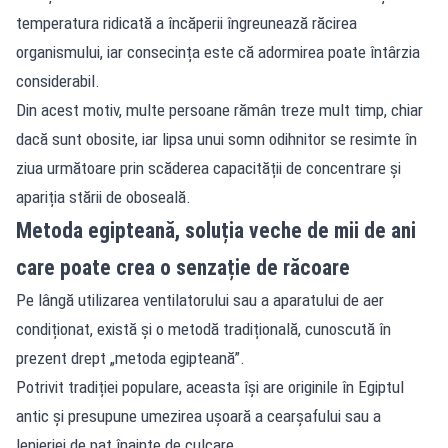
temperatura ridicată a încăperii îngreunează răcirea
organismului, iar consecința este că adormirea poate întârzia
considerabil.
Din acest motiv, multe persoane rămân treze mult timp, chiar
dacă sunt obosite, iar lipsa unui somn odihnitor se resimte în
ziua următoare prin scăderea capacității de concentrare și
apariția stării de oboseală.
Metoda egipteană, soluția veche de mii de ani
care poate crea o senzație de răcoare
Pe lângă utilizarea ventilatorului sau a aparatului de aer
condiționat, există și o metodă tradițională, cunoscută în
prezent drept „metoda egipteană”.
Potrivit tradiției populare, aceasta își are originile în Egiptul
antic și presupune umezirea ușoară a cearșafului sau a
lenjeriei de pat înainte de culcare.