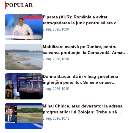
POPULAR
Piperea (AUR): România a evitat
retrogradarea la junk pentru că era o
catastrofă pentru bănci și fondurile de
2 aug. 2026, 10:01
pensii
Mobilizare masivă pe Dunăre, pentru
salvarea producției la Cernavodă. Armata
va detona o stâncă și va devia apa
2 aug. 2026, 10:07
fluviului - IMAGINI AERIENE
Dorina Barcari dă în vileag șmecheria
înghețării pensiilor. Sumele uriașe
pierdute de fiecare român
2 aug. 2026, 10:09
Mihai Chirica, atac devastator la adresa
progresiștilor lui Bolojan: Trebuie să
protejăm și natura, dar nu șținem omaneii
2 aug. 2026, 10:12
în stare permanentă de alertă