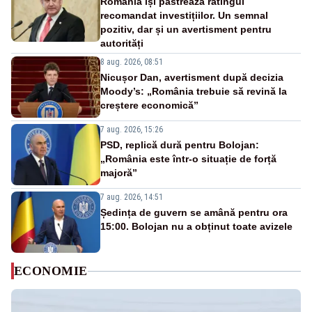
România își păstrează ratingul
recomandat investițiilor. Un semnal
pozitiv, dar și un avertisment pentru
autorități
8 aug. 2026, 08:51
Nicușor Dan, avertisment după decizia
Moody’s: „România trebuie să revină la
creștere economică”
7 aug. 2026, 15:26
PSD, replică dură pentru Bolojan:
„România este într-o situație de forță
majoră”
7 aug. 2026, 14:51
Ședința de guvern se amână pentru ora
15:00. Bolojan nu a obținut toate avizele
ECONOMIE