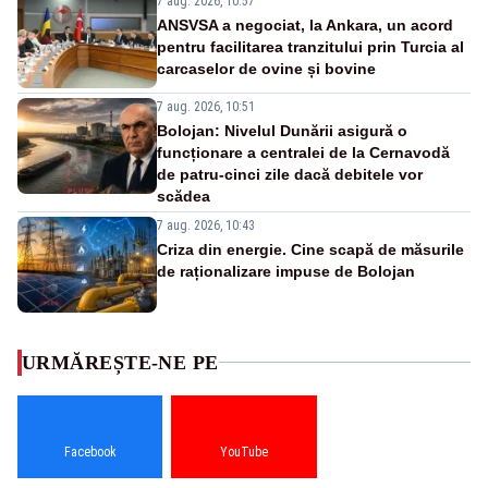
7 aug. 2026, 10:57
ANSVSA a negociat, la Ankara, un acord
pentru facilitarea tranzitului prin Turcia al
carcaselor de ovine și bovine
7 aug. 2026, 10:51
Bolojan: Nivelul Dunării asigură o
funcționare a centralei de la Cernavodă
de patru-cinci zile dacă debitele vor
scădea
7 aug. 2026, 10:43
Criza din energie. Cine scapă de măsurile
de raționalizare impuse de Bolojan
URMĂREȘTE-NE PE
Facebook
YouTube