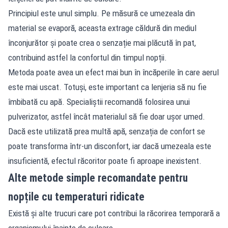
Principiul este unul simplu. Pe măsură ce umezeala din
material se evaporă, aceasta extrage căldură din mediul
înconjurător și poate crea o senzație mai plăcută în pat,
contribuind astfel la confortul din timpul nopții.
Metoda poate avea un efect mai bun în încăperile în care aerul
este mai uscat. Totuși, este important ca lenjeria să nu fie
îmbibată cu apă. Specialiștii recomandă folosirea unui
pulverizator, astfel încât materialul să fie doar ușor umed.
Dacă este utilizată prea multă apă, senzația de confort se
poate transforma într-un disconfort, iar dacă umezeala este
insuficientă, efectul răcoritor poate fi aproape inexistent.
Alte metode simple recomandate pentru
nopțile cu temperaturi ridicate
Există și alte trucuri care pot contribui la răcorirea temporară a
organismului înainte de culcare.