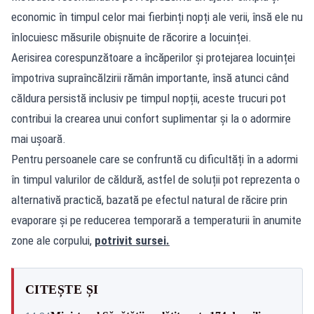
economic în timpul celor mai fierbinți nopți ale verii, însă ele nu
înlocuiesc măsurile obișnuite de răcorire a locuinței.
Aerisirea corespunzătoare a încăperilor și protejarea locuinței
împotriva supraîncălzirii rămân importante, însă atunci când
căldura persistă inclusiv pe timpul nopții, aceste trucuri pot
contribui la crearea unui confort suplimentar și la o adormire
mai ușoară.
Pentru persoanele care se confruntă cu dificultăți în a adormi
în timpul valurilor de căldură, astfel de soluții pot reprezenta o
alternativă practică, bazată pe efectul natural de răcire prin
evaporare și pe reducerea temporară a temperaturii în anumite
zone ale corpului,
potrivit sursei.
CITEȘTE ȘI