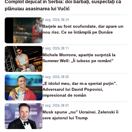
Complot dejucat în Serbia: doi bărbați, suspectați că
plănuiau asasinarea lui Vučić
9 aug. 2026, 08:29
Barjele au fost scufundate, dar apare un
nou risc. Ce se întâmplă pe Dunăre
9 aug. 2026, 08:11
Michele Morrone, apariție surpriză la
Summer Well: „Îi iubesc pe români”
9 aug. 2026, 08:05
„E idolul meu, dar m-a speriat puțin”.
Adversarul lui David Popovici,
impresionat de român
9 aug. 2026, 08:01
Musk spune „nu” Ucrainei. Zelenski îi
cere ajutorul lui Trump