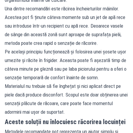
Una dintre recomandări este răcirea încheieturilor mâinilor.
Acestea pot fi ținute câteva momente sub un jet de apă rece
sau introduse într-un recipient cu apă rece. Deoarece vasele
de sânge din această zonă sunt aproape de suprafața pielii,
metoda poate crea rapid o senzație de răcorire.
Pe același principiu funcționează și folosirea unei șosete ușor
umezite și răcite în frigider. Aceasta poate fi așezată timp de
câteva minute pe gleznă sau pe laba piciorului pentru a oferi o
senzație temporară de confort înainte de somn.
Materialul nu trebuie să fie înghețat și nici aplicat direct pe
piele dacă produce disconfort. Scopul este doar obținerea unei
senzații plăcute de răcoare, care poate face momentul
adormirii mai ușor de suportat.
Aceste soluții nu înlocuiesc răcorirea locuinței
Metodele recomandate pot reprezenta un ajutor simplu și