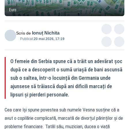
Euro
Ionuț Nichita
Scris de
Publicat:
20 mai 2026, 17:19
O femeie din Serbia spune că a trăit un adevărat șoc
după ce a descoperit o sumă uriașă de bani ascunsă
sub o saltea, într-o locuință din Germania unde
ajunsese să trăiască după ani dificili marcați de
lipsuri și pierderi personale.
Cea care își spune povestea sub numele Vesna susține că a
avut o copilărie complicată, marcată de divorțul părinților și de
probleme financiare. Tatăl său, muzician, ducea o viață