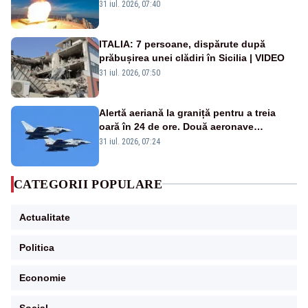
americană, distrusă de o rachetă
31 iul. 2026, 07:40
rusească
ITALIA: 7 persoane, dispărute după
prăbușirea unei clădiri în Sicilia | VIDEO
31 iul. 2026, 07:50
Alertă aeriană la graniță pentru a treia
oară în 24 de ore. Două aeronave
Eurofighter britanice au fost ridicate de la
31 iul. 2026, 07:24
sol
CATEGORII POPULARE
Actualitate
Politica
Economie
Social