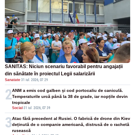
SANITAS: Niciun scenariu favorabil pentru angajații
din sănătate în proiectul Legii salarizării
Sanatate
·
31 iul. 2026, 07:29
2
ANM a emis cod galben și cod portocaliu de caniculă.
Temperaturile urcă până la 38 de grade, iar nopțile devin
tropicale
Social
-
31 iul. 2026, 07:39
3
Atac fără precedent al Rusiei. O fabrică de drone din Kiev
deținută de o companie americană, distrusă de o rachetă
rusească