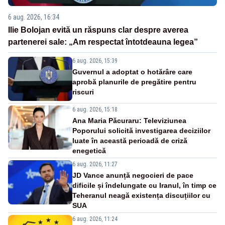
6 aug. 2026, 16:34
Ilie Bolojan evită un răspuns clar despre averea
partenerei sale: „Am respectat întotdeauna legea”
6 aug. 2026, 15:39
Guvernul a adoptat o hotărâre care
aprobă planurile de pregătire pentru
riscuri
6 aug. 2026, 15:18
Ana Maria Păcuraru: Televiziunea
Poporului solicită investigarea deciziilor
luate în această perioadă de criză
enegetică
6 aug. 2026, 11:27
JD Vance anunță negocieri de pace
dificile și îndelungate cu Iranul, în timp ce
Teheranul neagă existența discuțiilor cu
SUA
6 aug. 2026, 11:24