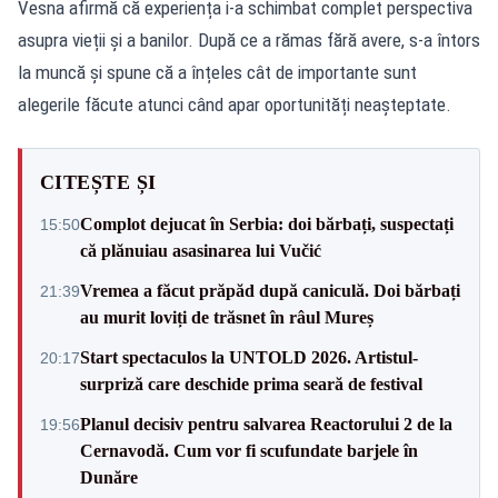
Vesna afirmă că experiența i-a schimbat complet perspectiva
asupra vieții și a banilor. După ce a rămas fără avere, s-a întors
la muncă și spune că a înțeles cât de importante sunt
alegerile făcute atunci când apar oportunități neașteptate.
CITEȘTE ȘI
Complot dejucat în Serbia: doi bărbați, suspectați
15:50
că plănuiau asasinarea lui Vučić
Vremea a făcut prăpăd după caniculă. Doi bărbați
21:39
au murit loviți de trăsnet în râul Mureș
Start spectaculos la UNTOLD 2026. Artistul-
20:17
surpriză care deschide prima seară de festival
Planul decisiv pentru salvarea Reactorului 2 de la
19:56
Cernavodă. Cum vor fi scufundate barjele în
Dunăre