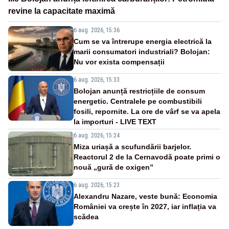
revine la capacitate maximă
6 aug. 2026, 15:36
Cum se va întrerupe energia electrică la
marii consumatori industriali? Bolojan:
Nu vor exista compensații
6 aug. 2026, 15:33
Bolojan anunță restricțiile de consum
energetic. Centralele pe combustibili
fosili, repornite. La ore de vârf se va apela
la importuri - LIVE TEXT
6 aug. 2026, 15:24
Miza uriașă a scufundării barjelor.
Reactorul 2 de la Cernavodă poate primi o
nouă „gură de oxigen”
6 aug. 2026, 15:23
Alexandru Nazare, veste bună: Economia
României va crește în 2027, iar inflația va
scădea