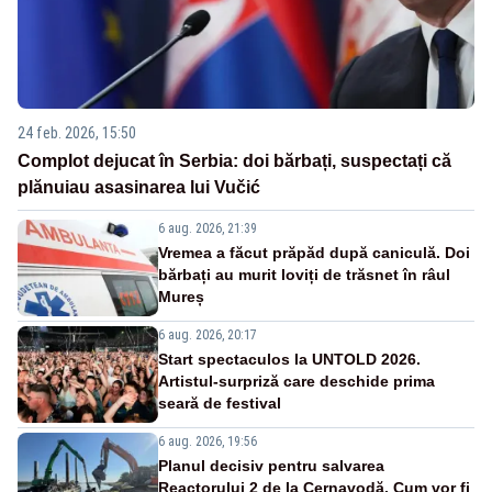
24 feb. 2026, 15:50
Complot dejucat în Serbia: doi bărbați, suspectați că
plănuiau asasinarea lui Vučić
6 aug. 2026, 21:39
Vremea a făcut prăpăd după caniculă. Doi
bărbați au murit loviți de trăsnet în râul
Mureș
6 aug. 2026, 20:17
Start spectaculos la UNTOLD 2026.
Artistul-surpriză care deschide prima
seară de festival
6 aug. 2026, 19:56
Planul decisiv pentru salvarea
Reactorului 2 de la Cernavodă. Cum vor fi