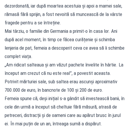
dezordonată, iar după moartea acestuia și apoi a mamei sale,
rămasă fără sprijin, a fost nevoită să muncească de la vârste
fragede pentru a se întreține.
Mai târziu, o familie din Germania a primit-o în casa lor. Ani
după acel moment, în timp ce făcea curățenie și schimba
lenjeria de pat, femeia a descoperit ceva ce avea să îi schimbe
complet viața.
„Am ridicat salteaua și am văzut pachete învelite în hârtie. La
început am crezut că nu este real”, a povestit aceasta.
Potrivit mărturiei sale, sub saltea erau ascunși aproximativ
700.000 de euro, în bancnote de 100 și 200 de euro.
Femeia spune că, deși inițial s-a gândit să investească banii, în
cele din urmă a început să cheltuie fără măsură, atrasă de
petreceri, distracții și de oameni care au apărut brusc în jurul
ei. În mai puțin de un an, întreaga sumă a dispărut.