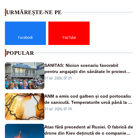
URMĂREȘTE-NE PE
Facebook
YouTube
POPULAR
SANITAS: Niciun scenariu favorabil
pentru angajații din sănătate în proiectul
Legii salarizării
31 iul. 2026, 07:29
ANM a emis cod galben și cod portocaliu
de caniculă. Temperaturile urcă până la 38
de grade, iar nopțile devin tropicale
31 iul. 2026, 07:39
Atac fără precedent al Rusiei. O fabrică de
drone din Kiev deținută de o companie