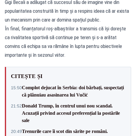
Gigi Becali a adăugat că succesul său de imagine vine din
popularitatea construită în timp și a respins ideea că ar exista
un mecanism prin care ar domina spațiul public.
În final, finanțatorul roș-albaștrilor a transmis că își dorește
ca rivalitatea sportivă să continue pe teren și s-a arătat
convins că echipa sa va rămâne în lupta pentru obiectivele
importante și în sezonul viitor.
CITEȘTE ȘI
Complot dejucat în Serbia: doi bărbați, suspectați
15:50
că plănuiau asasinarea lui Vučić
Donald Trump, în centrul unui nou scandal.
21:52
Acuzații privind accesul preferențial la postările
sale
Trenurile care îi scot din sărite pe români.
20:49