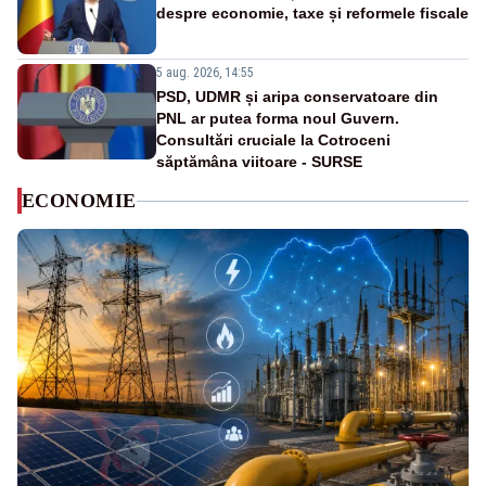
despre economie, taxe și reformele fiscale
5 aug. 2026, 14:55
PSD, UDMR și aripa conservatoare din
PNL ar putea forma noul Guvern.
Consultări cruciale la Cotroceni
săptămâna viitoare - SURSE
ECONOMIE