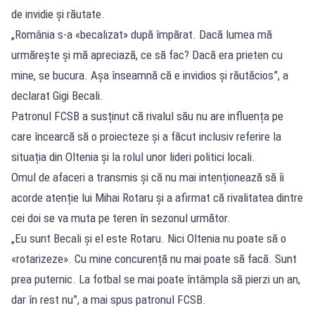
de invidie și răutate.
„România s-a «becalizat» după împărat. Dacă lumea mă
urmărește și mă apreciază, ce să fac? Dacă era prieten cu
mine, se bucura. Așa înseamnă că e invidios și răutăcios”, a
declarat Gigi Becali.
Patronul FCSB a susținut că rivalul său nu are influența pe
care încearcă să o proiecteze și a făcut inclusiv referire la
situația din Oltenia și la rolul unor lideri politici locali.
Omul de afaceri a transmis și că nu mai intenționează să îi
acorde atenție lui Mihai Rotaru și a afirmat că rivalitatea dintre
cei doi se va muta pe teren în sezonul următor.
„Eu sunt Becali și el este Rotaru. Nici Oltenia nu poate să o
«rotarizeze». Cu mine concurență nu mai poate să facă. Sunt
prea puternic. La fotbal se mai poate întâmpla să pierzi un an,
dar în rest nu”, a mai spus patronul FCSB.