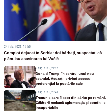
24 feb. 2026, 15:50
Complot dejucat în Serbia: doi bărbați, suspectați că
plănuiau asasinarea lui Vučić
5 aug. 2026, 21:52
Donald Trump, în centrul unui nou
scandal. Acuzații privind accesul
preferențial la postările sale
5 aug. 2026, 20:49
Trenurile care îi scot din sărite pe români.
Călătorii reclamă aglomerația și condițiile
insuportabile