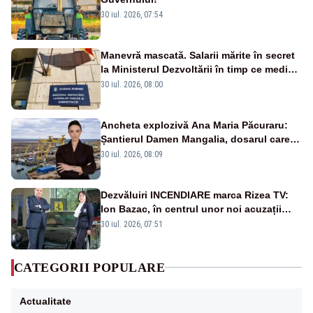
30 iul. 2026, 07:54
Manevră mascată. Salarii mărite în secret
la Ministerul Dezvoltării în timp ce medicii
ies în stradă
30 iul. 2026, 08:00
Ancheta explozivă Ana Maria Păcuraru:
Șantierul Damen Mangalia, dosarul care
scufundă apărarea României
30 iul. 2026, 08:09
Dezvăluiri INCENDIARE marca Rizea TV:
Ion Bazac, în centrul unor noi acuzații
publice
30 iul. 2026, 07:51
CATEGORII POPULARE
Actualitate