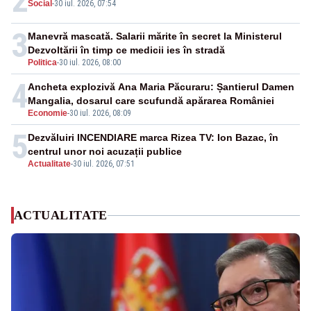
2
Social
-
30 iul. 2026, 07:54
3
Manevră mascată. Salarii mărite în secret la Ministerul
Dezvoltării în timp ce medicii ies în stradă
Politica
-
30 iul. 2026, 08:00
4
Ancheta explozivă Ana Maria Păcuraru: Șantierul Damen
Mangalia, dosarul care scufundă apărarea României
Economie
-
30 iul. 2026, 08:09
5
Dezvăluiri INCENDIARE marca Rizea TV: Ion Bazac, în
centrul unor noi acuzații publice
Actualitate
-
30 iul. 2026, 07:51
ACTUALITATE