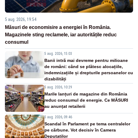
5 aug. 2026, 19:54
Măsuri de economisire a energiei în România.
Magazinele sting reclamele, iar autoritățile reduc
consumul
5 aug. 2026, 15:03
Banii intră mai devreme pentru milioane
de români: când se plătesc alocațiile,
indemnizațiile și drepturile persoanelor cu
dizabilități
5 aug. 2026, 10:29
Marile lanțuri de magazine din România
reduc consumul de energie. Ce MĂSURI
au anunțat retailerii
5 aug. 2026, 09:46
Scandal în Parlament pe tema centralelor
pe cărbune. Vot decisiv în Camera
Deputaților