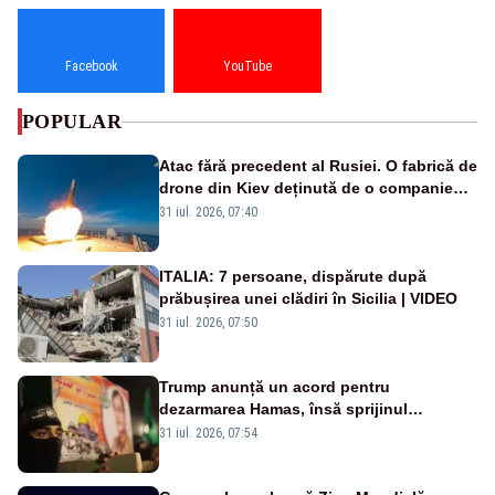
Facebook
YouTube
POPULAR
Atac fără precedent al Rusiei. O fabrică de
drone din Kiev deținută de o companie
americană, distrusă de o rachetă
31 iul. 2026, 07:40
rusească
ITALIA: 7 persoane, dispărute după
prăbușirea unei clădiri în Sicilia | VIDEO
31 iul. 2026, 07:50
Trump anunță un acord pentru
dezarmarea Hamas, însă sprijinul
Israelului rămâne incert
31 iul. 2026, 07:54