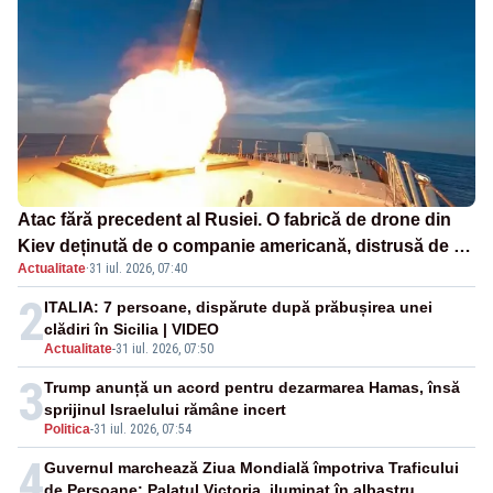
Atac fără precedent al Rusiei. O fabrică de drone din
Kiev deținută de o companie americană, distrusă de o
Actualitate
·
31 iul. 2026, 07:40
rachetă rusească
2
ITALIA: 7 persoane, dispărute după prăbușirea unei
clădiri în Sicilia | VIDEO
Actualitate
-
31 iul. 2026, 07:50
3
Trump anunță un acord pentru dezarmarea Hamas, însă
sprijinul Israelului rămâne incert
Politica
-
31 iul. 2026, 07:54
4
Guvernul marchează Ziua Mondială împotriva Traficului
de Persoane: Palatul Victoria, iluminat în albastru