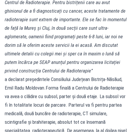
Centrul de Radioterapie. Pentru bistrițenii care au avut
ghinionul de a fi diagnosticați cu cancer, aceste tratamente de
radioterapie sunt extrem de importante. Ele se fac în momentul
de față la Mureș și Cluj, în două secții care sunt ultra-
aglomerate, oamenii fiind programați peste 6-8 luni, iar noi ne
dorim să le oferim aceste servicii la ei acasă. Am discutat
ultimele detalii cu colegii mei și sper ca în maxim o lună să
putem încărca pe SEAP anunțul pentru organizarea licitației
privind construcția Centrului de Radioterapie”
a declarat președintele Consiliului Județean Bistrița-Năsăud,
Emil Radu Moldovan.Forma finală a Centrului de Radioterapie
va avea o clădire cu subsol, parter şi două etaje. La subsol vor
fi în totalitate locuri de parcare. Parterul va fi pentru partea
medicală, două buncăre de radioterapie, CT simulare,
scintigrafie şi brahiterapie, absolut tot ce însemană
specialitatea radioterapeutică. De asemenea, la al doilea nivel