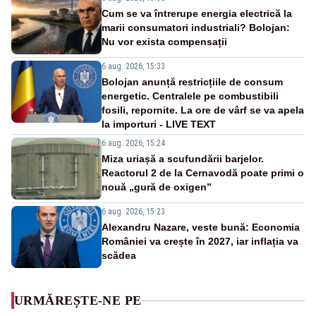
Cum se va întrerupe energia electrică la
marii consumatori industriali? Bolojan:
Nu vor exista compensații
6 aug. 2026, 15:33
Bolojan anunță restricțiile de consum
energetic. Centralele pe combustibili
fosili, repornite. La ore de vârf se va apela
la importuri - LIVE TEXT
6 aug. 2026, 15:24
Miza uriașă a scufundării barjelor.
Reactorul 2 de la Cernavodă poate primi o
nouă „gură de oxigen”
6 aug. 2026, 15:23
Alexandru Nazare, veste bună: Economia
României va crește în 2027, iar inflația va
scădea
URMĂREȘTE-NE PE