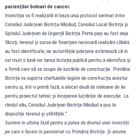
pacienților bolnavi de cancer.
Investiția va fi realizată în baza unui protocol semnat între
Consiliul Judeţean Bistriţa-Năsăud, Consiliul Local Bistrița și
Spitalul Județean de Urgență Bistrița.Primii pași au fost deja
făcuți, terenul și sursa de finanțare necesară realizării clădirii
au fost identificate, iar autoritățile județene estimează că în
cel mult o lună vor lansa licitația publică pentru a identifica și
o firmă care să se ocupe de lucrările de construcție. Primăria
Bistrița va suporta cheltuielile legate de construcția acestui
centru și, într-o primă fază, a alocat două de milioane de lei
pentru proiectul tehnic și începerea lucrărilor de execuție. La
rândul său, Consiliul Județean Bistrița-Năsăud a pus la
dispoziție terenul și utilitățile.”
Suntem în ultima fază pentru a putea da drumul unei investiții
pe care o facem în pareneriat cu Primăria Bistrița. Și anume