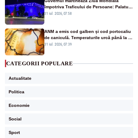
Guvernul marchează Ziua Mondială
împotriva Traficului de Persoane: Palatul
Victoria, iluminat în albastru
31 iul. 2026, 07:58
ANM a emis cod galben și cod portocaliu
de caniculă. Temperaturile urcă până la 38
de grade, iar nopțile devin tropicale
31 iul. 2026, 07:39
CATEGORII POPULARE
Actualitate
Politica
Economie
Social
Sport