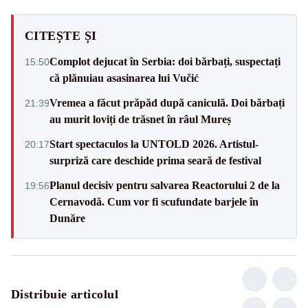
CITEȘTE ȘI
Complot dejucat în Serbia: doi bărbați, suspectați
15:50
că plănuiau asasinarea lui Vučić
Vremea a făcut prăpăd după caniculă. Doi bărbați
21:39
au murit loviți de trăsnet în râul Mureș
Start spectaculos la UNTOLD 2026. Artistul-
20:17
surpriză care deschide prima seară de festival
Planul decisiv pentru salvarea Reactorului 2 de la
19:56
Cernavodă. Cum vor fi scufundate barjele în
Dunăre
Distribuie articolul