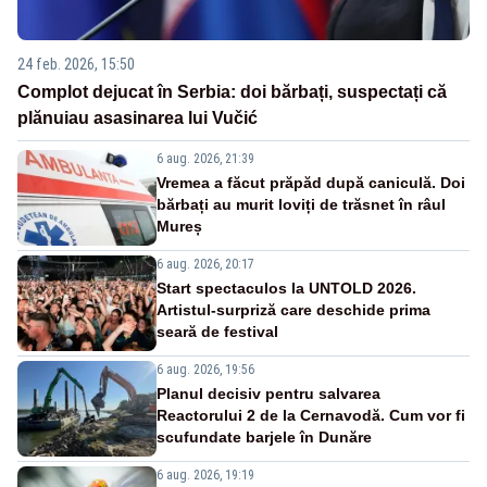
24 feb. 2026, 15:50
Complot dejucat în Serbia: doi bărbați, suspectați că
plănuiau asasinarea lui Vučić
6 aug. 2026, 21:39
Vremea a făcut prăpăd după caniculă. Doi
bărbați au murit loviți de trăsnet în râul
Mureș
6 aug. 2026, 20:17
Start spectaculos la UNTOLD 2026.
Artistul-surpriză care deschide prima
seară de festival
6 aug. 2026, 19:56
Planul decisiv pentru salvarea
Reactorului 2 de la Cernavodă. Cum vor fi
scufundate barjele în Dunăre
6 aug. 2026, 19:19