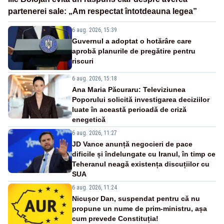
partenerei sale: „Am respectat întotdeauna legea”
6 aug. 2026, 15:39
Guvernul a adoptat o hotărâre care
aprobă planurile de pregătire pentru
riscuri
6 aug. 2026, 15:18
Ana Maria Păcuraru: Televiziunea
Poporului solicită investigarea deciziilor
luate în această perioadă de criză
enegetică
6 aug. 2026, 11:27
JD Vance anunță negocieri de pace
dificile și îndelungate cu Iranul, în timp ce
Teheranul neagă existența discuțiilor cu
SUA
6 aug. 2026, 11:24
Nicușor Dan, suspendat pentru că nu
propune un nume de prim-ministru, așa
cum prevede Constituția!