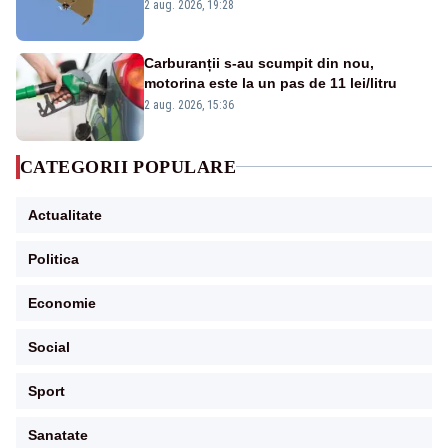
României. Au fost ridicate două F-16
2 aug. 2026, 19:28
Carburanții s-au scumpit din nou,
motorina este la un pas de 11 lei/litru
2 aug. 2026, 15:36
CATEGORII POPULARE
Actualitate
Politica
Economie
Social
Sport
Sanatate