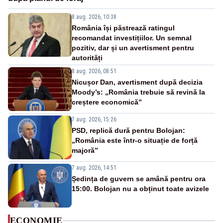
8 aug. 2026, 10:38
România își păstrează ratingul
recomandat investițiilor. Un semnal
pozitiv, dar și un avertisment pentru
autorități
8 aug. 2026, 08:51
Nicușor Dan, avertisment după decizia
Moody’s: „România trebuie să revină la
creștere economică”
7 aug. 2026, 15:26
PSD, replică dură pentru Bolojan:
„România este într-o situație de forță
majoră”
7 aug. 2026, 14:51
Ședința de guvern se amână pentru ora
15:00. Bolojan nu a obținut toate avizele
ECONOMIE