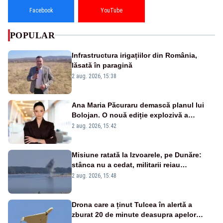
Facebook
YouTube
POPULAR
Infrastructura irigațiilor din România,
lăsată în paragină
2 aug. 2026, 15:38
Ana Maria Păcuraru demască planul lui
Bolojan. O nouă ediție explozivă a
emisiunii „Miza Zilei” la Realitatea PLUS
2 aug. 2026, 15:42
Misiune ratată la Izvoarele, pe Dunăre:
stânca nu a cedat, militarii reiau
detonările luni – VIDEO
2 aug. 2026, 15:48
Drona care a ținut Tulcea în alertă a
zburat 20 de minute deasupra apelor