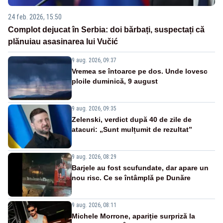
24 feb. 2026, 15:50
Complot dejucat în Serbia: doi bărbați, suspectați că
plănuiau asasinarea lui Vučić
9 aug. 2026, 09:37
Vremea se întoarce pe dos. Unde lovesc
ploile duminică, 9 august
9 aug. 2026, 09:35
Zelenski, verdict după 40 de zile de
atacuri: „Sunt mulțumit de rezultat”
9 aug. 2026, 08:29
Barjele au fost scufundate, dar apare un
nou risc. Ce se întâmplă pe Dunăre
9 aug. 2026, 08:11
Michele Morrone, apariție surpriză la