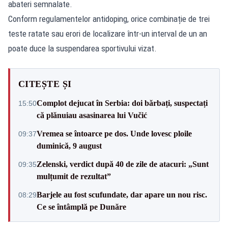
abateri semnalate.
Conform regulamentelor antidoping, orice combinație de trei
teste ratate sau erori de localizare într-un interval de un an
poate duce la suspendarea sportivului vizat.
CITEȘTE ȘI
Complot dejucat în Serbia: doi bărbați, suspectați
15:50
că plănuiau asasinarea lui Vučić
Vremea se întoarce pe dos. Unde lovesc ploile
09:37
duminică, 9 august
Zelenski, verdict după 40 de zile de atacuri: „Sunt
09:35
mulțumit de rezultat”
Barjele au fost scufundate, dar apare un nou risc.
08:29
Ce se întâmplă pe Dunăre