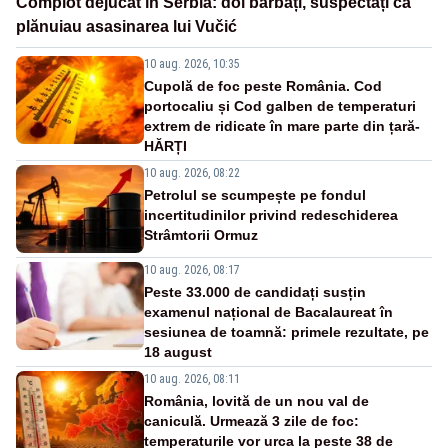
Complot dejucat în Serbia: doi bărbați, suspectați că
plănuiau asasinarea lui Vučić
10 aug. 2026, 10:35
Cupolă de foc peste România. Cod
portocaliu și Cod galben de temperaturi
extrem de ridicate în mare parte din țară-
HĂRȚI
10 aug. 2026, 08:22
Petrolul se scumpește pe fondul
incertitudinilor privind redeschiderea
Strâmtorii Ormuz
10 aug. 2026, 08:17
Peste 33.000 de candidați susțin
examenul național de Bacalaureat în
sesiunea de toamnă: primele rezultate, pe
18 august
10 aug. 2026, 08:11
România, lovită de un nou val de
caniculă. Urmează 3 zile de foc:
temperaturile vor urca la peste 38 de