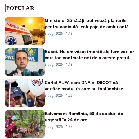
POPULAR
Ministerul Sănătății activează planurile
pentru caniculă: echipaje de ambulanță
suplimentate, stocuri de medicamente
3 aug. 2026, 11:13
verificate și puncte de apă în spațiile
publice
Bușoi: Nu am văzut intenții ale furnizorilor
care fac contracte noi de a crește prețul
3 aug. 2026, 11:18
Cartel ALFA cere DNA și DIICOT să
verifice modul în care au fost închise
centralele pe cărbune
3 aug. 2026, 11:29
Salvamont România, 56 de apeluri de
urgență în 24 de ore
3 aug. 2026, 11:33