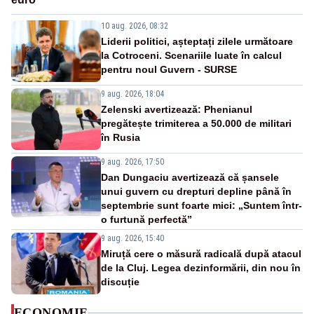
10 aug. 2026, 08:32
Liderii politici, așteptați zilele următoare
la Cotroceni. Scenariile luate în calcul
pentru noul Guvern - SURSE
9 aug. 2026, 18:04
Zelenski avertizează: Phenianul
pregătește trimiterea a 50.000 de militari
în Rusia
9 aug. 2026, 17:50
Dan Dungaciu avertizează că șansele
unui guvern cu drepturi depline până în
septembrie sunt foarte mici: „Suntem într-
o furtună perfectă”
9 aug. 2026, 15:40
Miruță cere o măsură radicală după atacul
de la Cluj. Legea dezinformării, din nou în
discuție
ECONOMIE