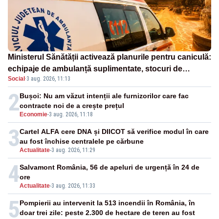
Ministerul Sănătății activează planurile pentru caniculă:
echipaje de ambulanță suplimentate, stocuri de
Social
·
3 aug. 2026, 11:13
medicamente verificate și puncte de apă în spațiile
publice
2
Bușoi: Nu am văzut intenții ale furnizorilor care fac
contracte noi de a crește prețul
Economie
-
3 aug. 2026, 11:18
3
Cartel ALFA cere DNA și DIICOT să verifice modul în care
au fost închise centralele pe cărbune
Actualitate
-
3 aug. 2026, 11:29
4
Salvamont România, 56 de apeluri de urgență în 24 de
ore
Actualitate
-
3 aug. 2026, 11:33
5
Pompierii au intervenit la 513 incendii în România, în
doar trei zile: peste 2.300 de hectare de teren au fost