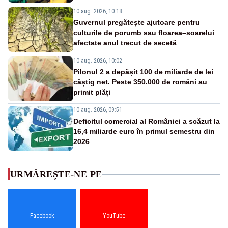
10 aug. 2026, 10:18
Guvernul pregătește ajutoare pentru
culturile de porumb sau floarea–soarelui
afectate anul trecut de secetă
10 aug. 2026, 10:02
Pilonul 2 a depășit 100 de miliarde de lei
câștig net. Peste 350.000 de români au
primit plăți
10 aug. 2026, 09:51
Deficitul comercial al României a scăzut la
16,4 miliarde euro în primul semestru din
2026
URMĂREȘTE-NE PE
Facebook
YouTube