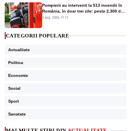
Pompierii au intervenit la 513 incendii în
România, în doar trei zile: peste 2.300 de
hectare de teren au fost afectate
3 aug. 2026, 11:11
CATEGORII POPULARE
Actualitate
Politica
Economie
Social
Sport
Sanatate
MAI MULTE ȘTIRI DIN
ACTUALITATE