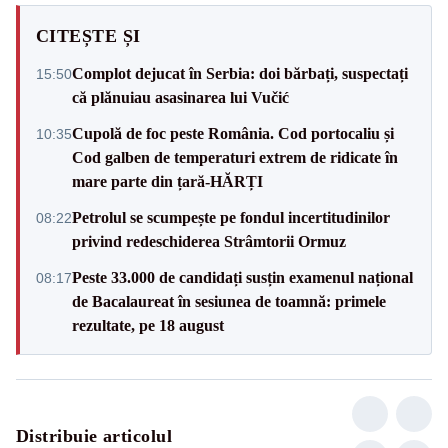
CITEȘTE ȘI
Complot dejucat în Serbia: doi bărbați, suspectați
15:50
că plănuiau asasinarea lui Vučić
Cupolă de foc peste România. Cod portocaliu și
10:35
Cod galben de temperaturi extrem de ridicate în
mare parte din țară-HĂRȚI
Petrolul se scumpește pe fondul incertitudinilor
08:22
privind redeschiderea Strâmtorii Ormuz
Peste 33.000 de candidați susțin examenul național
08:17
de Bacalaureat în sesiunea de toamnă: primele
rezultate, pe 18 august
Distribuie articolul