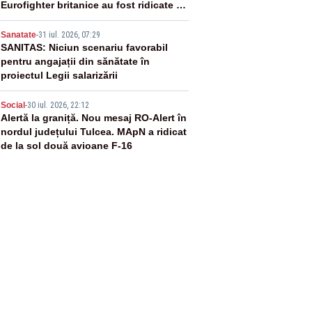
Eurofighter britanice au fost ridicate de
la sol
4
Sanatate
-
31 iul. 2026, 07:29
SANITAS: Niciun scenariu favorabil
pentru angajații din sănătate în
proiectul Legii salarizării
5
Social
-
30 iul. 2026, 22:12
Alertă la graniță. Nou mesaj RO-Alert în
nordul județului Tulcea. MApN a ridicat
de la sol două avioane F-16