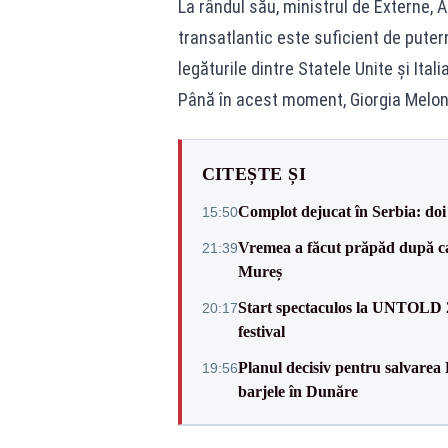
La rândul său, ministrul de Externe, 
transatlantic este suficient de puter
legăturile dintre Statele Unite și Itali
Până în acest moment, Giorgia Melon
CITEȘTE ȘI
Complot dejucat în Serbia: doi 
15:50
Vremea a făcut prăpăd după cani
21:39
Mureș
Start spectaculos la UNTOLD 20
20:17
festival
Planul decisiv pentru salvarea
19:56
barjele în Dunăre