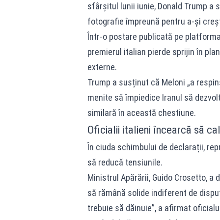
sfârșitul lunii iunie, Donald Trump a s
fotografie împreună pentru a-și crește
Într-o postare publicată pe platforma 
premierul italian pierde sprijin în plan 
externe.
Trump a susținut că Meloni „a respins 
menite să împiedice Iranul să dezvol
similară în această chestiune.
Oficialii italieni încearcă să c
În ciuda schimbului de declarații, re
să reducă tensiunile.
Ministrul Apărării, Guido Crosetto, a 
să rămână solide indiferent de disputel
trebuie să dăinuie”, a afirmat oficialul