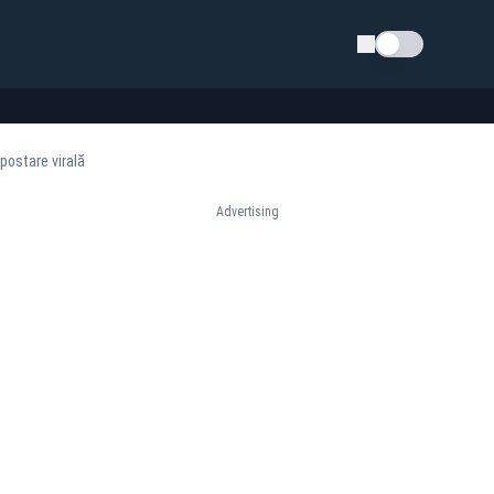
Schimba tema
postare virală
Advertising