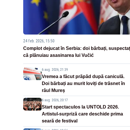
24 feb. 2026, 15:50
Complot dejucat în Serbia: doi bărbați, suspectaț
că plănuiau asasinarea lui Vučić
6 aug. 2026, 21:39
Vremea a făcut prăpăd după caniculă.
Doi bărbați au murit loviți de trăsnet în
râul Mureș
6 aug. 2026, 20:17
Start spectaculos la UNTOLD 2026.
Artistul-surpriză care deschide prima
seară de festival