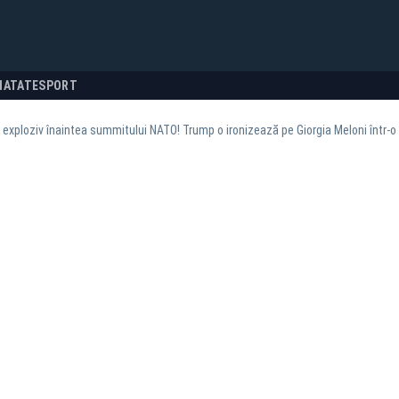
NATATE
SPORT
xploziv înaintea summitului NATO! Trump o ironizează pe Giorgia Meloni într-o 