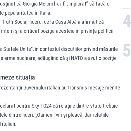
usținut că Giorgia Meloni l-ar fi „implorat” să facă o
 popularitatea în Italia.
Truth Social, liderul de la Casa Albă a afirmat că
intern și a criticat poziția acesteia în privința politicii
Statele Unite”, în contextul discuțiilor privind măsurile
te arme nucleare, adăugând că și NATO a avut o poziție
almeze situația
prezentanții Guvernului italian au transmis mesaje menite
declarat pentru Sky TG24 că relațiile dintre state trebuie
e dintre lideri. „Oamenii vin și pleacă, dar relațiile
 italian.