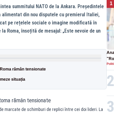
1
aintea summitului NATO de la Ankara. Președintele
 alimentat din nou disputele cu premierul Italiei,
cat pe rețelele sociale o imagine modificată în
e la Roma, însoțită de mesajul: „Este nevoie de un
Ana 
”Ro
Polit
pre
și Roma rămân tensionate
almeze situația
i Roma rămân tensionate
de marcate de schimburi de replici între cei doi lideri. La