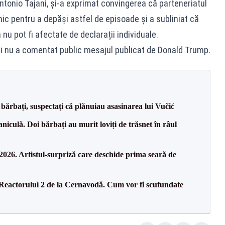
Antonio Tajani, și-a exprimat convingerea că parteneriatul
nic pentru a depăși astfel de episoade și a subliniat că
a nu pot fi afectate de declarații individuale.
i nu a comentat public mesajul publicat de Donald Trump.
bărbați, suspectați că plănuiau asasinarea lui Vučić
culă. Doi bărbați au murit loviți de trăsnet în râul
26. Artistul-surpriză care deschide prima seară de
 Reactorului 2 de la Cernavodă. Cum vor fi scufundate