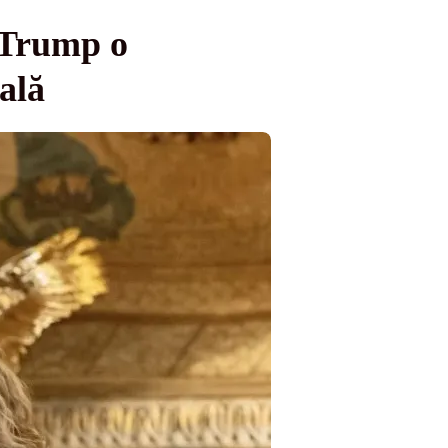
 Trump o
ală