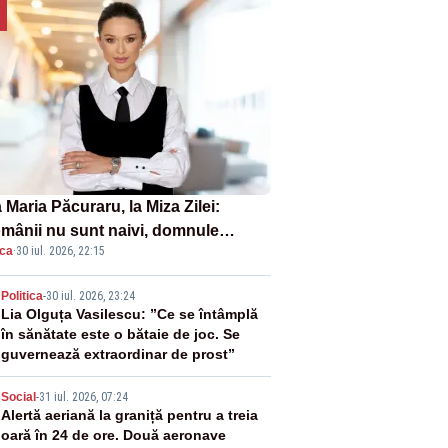
Maria Păcuraru, la Miza Zilei:
mânii nu sunt naivi, domnule
ica
·
30 iul. 2026, 22:15
mier Bolojan”
2
Politica
-
30 iul. 2026, 23:24
Lia Olguța Vasilescu: ”Ce se întâmplă
în sănătate este o bătaie de joc. Se
guvernează extraordinar de prost”
3
Social
-
31 iul. 2026, 07:24
Alertă aeriană la graniță pentru a treia
oară în 24 de ore. Două aeronave