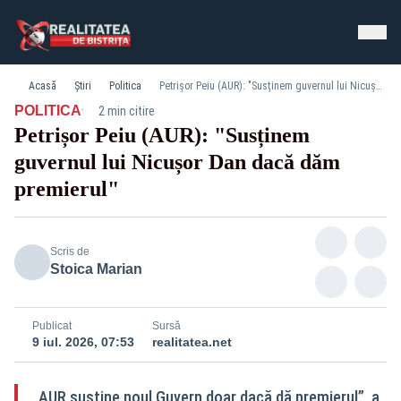
Acasă
Știri
Politica
Petrișor Peiu (AUR): "Susținem guvernul lui Nicușor Dan dacă dăm premierul"
·
POLITICA
2 min citire
Petrișor Peiu (AUR): "Susținem
guvernul lui Nicușor Dan dacă dăm
premierul"
Scris de
Stoica Marian
Publicat
Sursă
9 iul. 2026, 07:53
realitatea.net
„AUR susține noul Guvern doar dacă dă premierul”, a