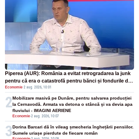
Piperea (AUR): România a evitat retrogradarea la junk
pentru că era o catastrofă pentru bănci și fondurile de
Economie
·
2 aug. 2026, 10:01
pensii
2
Mobilizare masivă pe Dunăre, pentru salvarea producției
la Cernavodă. Armata va detona o stâncă și va devia apa
fluviului - IMAGINI AERIENE
Economie
-
2 aug. 2026, 10:07
3
Dorina Barcari dă în vileag șmecheria înghețării pensiilor.
Sumele uriașe pierdute de fiecare român
Economie
-
2 aug. 2026, 10:09