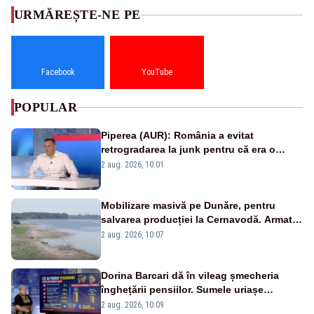
URMĂREȘTE-NE PE
Facebook
YouTube
POPULAR
Piperea (AUR): România a evitat
retrogradarea la junk pentru că era o
catastrofă pentru bănci și fondurile de
2 aug. 2026, 10:01
pensii
Mobilizare masivă pe Dunăre, pentru
salvarea producției la Cernavodă. Armata
va detona o stâncă și va devia apa
2 aug. 2026, 10:07
fluviului - IMAGINI AERIENE
Dorina Barcari dă în vileag șmecheria
înghețării pensiilor. Sumele uriașe
pierdute de fiecare român
2 aug. 2026, 10:09