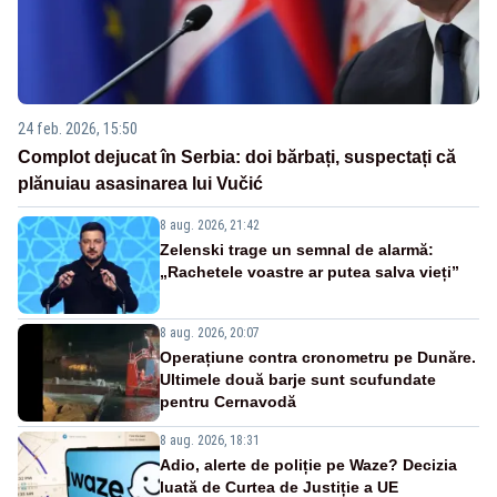
24 feb. 2026, 15:50
Complot dejucat în Serbia: doi bărbați, suspectați că
plănuiau asasinarea lui Vučić
8 aug. 2026, 21:42
Zelenski trage un semnal de alarmă:
„Rachetele voastre ar putea salva vieți”
8 aug. 2026, 20:07
Operațiune contra cronometru pe Dunăre.
Ultimele două barje sunt scufundate
pentru Cernavodă
8 aug. 2026, 18:31
Adio, alerte de poliție pe Waze? Decizia
luată de Curtea de Justiție a UE