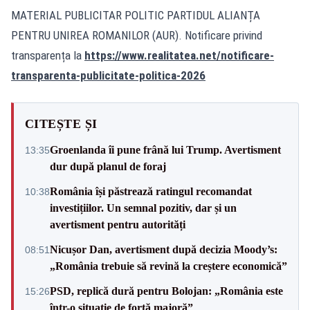
MATERIAL PUBLICITAR POLITIC PARTIDUL ALIANȚA
PENTRU UNIREA ROMANILOR (AUR). Notificare privind
transparența la
https://www.realitatea.net/notificare-
transparenta-publicitate-politica-2026
CITEȘTE ȘI
Groenlanda îi pune frână lui Trump. Avertisment
13:35
dur după planul de foraj
România își păstrează ratingul recomandat
10:38
investițiilor. Un semnal pozitiv, dar și un
avertisment pentru autorități
Nicușor Dan, avertisment după decizia Moody’s:
08:51
„România trebuie să revină la creștere economică”
PSD, replică dură pentru Bolojan: „România este
15:26
într-o situație de forță majoră”