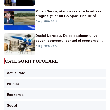
Mihai Chirica, atac devastator la adresa
progresiștilor lui Bolojan: Trebuie să
protejăm și natura, dar nu șținem omaneii
2 aug. 2026, 10:12
în stare permanentă de alertă
Daniel Udrescu: De ce patrimoniul va
deveni conceptul central al economiei
viitoare?
2 aug. 2026, 09:22
CATEGORII POPULARE
Actualitate
Politica
Economie
Social