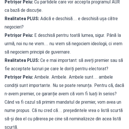
Petrișor Peiu:
Cu partidele care vor accepta programul AUR
ca bază de discuție.
Realitatea PLUS:
Adică e deschisă... e deschisă ușa către
negocieri?
Petrișor Peiu:
E deschisă pentru toată lumea, sigur. Până la
urmă, noi nu ne vrem... nu vrem să negociem ideologii, ci vrem
să negociem principii de guvernare.
Realitatea PLUS:
Ce e mai important: să aveți premier sau să
fie acceptate lucruri pe care le doriți pentru electorat?
Petrișor Peiu:
Ambele. Ambele. Ambele sunt... ambele
condiții sunt importante. Nu se poate renunța. Pentru că, dacă
n-avem premier, ce garanție avem că vom fi luați în serios?
Când va fi cazul să primim mandatul de premier, vom avea un
nume propus. Că nu cred că... președintele vrea o listă scurtă
să-și dea el cu părerea pe cine să nominalizeze din acea listă
scurtă.