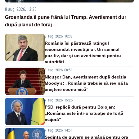
8 aug. 2026, 13:35
Groenlanda îi pune frână lui Trump. Avertisment dur
după planul de foraj
8 aug. 2026, 10:38
România își păstrează ratingul
recomandat investițiilor. Un semnal
pozitiv, dar și un avertisment pentru
autorități
8 aug. 2026, 08:51
Nicușor Dan, avertisment după decizia
Moody’s: „România trebuie să revină la
creștere economică”
7 aug. 2026, 15:26
PSD, replică dură pentru Bolojan:
„România este într-o situație de forță
majoră”
7 aug. 2026, 14:51
Ședința de guvern se amână pentru ora