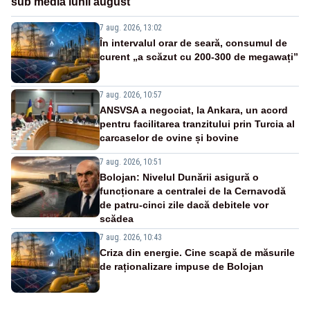
sub media lunii august
7 aug. 2026, 13:02
În intervalul orar de seară, consumul de
curent „a scăzut cu 200-300 de megawați”
7 aug. 2026, 10:57
ANSVSA a negociat, la Ankara, un acord
pentru facilitarea tranzitului prin Turcia al
carcaselor de ovine și bovine
7 aug. 2026, 10:51
Bolojan: Nivelul Dunării asigură o
funcționare a centralei de la Cernavodă
de patru-cinci zile dacă debitele vor
scădea
7 aug. 2026, 10:43
Criza din energie. Cine scapă de măsurile
de raționalizare impuse de Bolojan