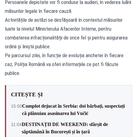
Persoanele depistate vor fi conduse la audieri, în vederea luării
măsurilor legale în fiecare cauză.
Activitățile de astăzi se desfășoară în contextul măsurilor
luate la nivelul Ministerului Afacerilor Interne, pentru
combaterea infracționalității de orice fel și pentru asigurarea
ordinii și liniștii publice.
Pe parcursul zilei, în funcție de evoluția anchetei în fiecare
caz, Poliția Română va oferi informațiile ce pot fi făcute
publice.
CITEȘTE ȘI
Complot dejucat în Serbia: doi bărbați, suspectați
15:50
că plănuiau asasinarea lui Vučić
DESTINAȚII DE WEEKEND: sfârșit de
11:04
săptămână în București și în țară