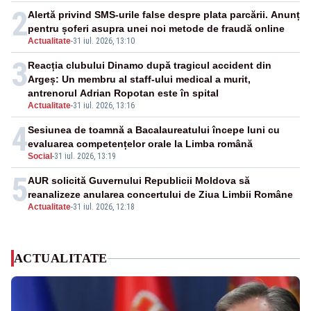
2
Alertă privind SMS-urile false despre plata parcării. Anunț
pentru șoferi asupra unei noi metode de fraudă online
Actualitate
-
31 iul. 2026, 13:10
3
Reacția clubului Dinamo după tragicul accident din
Argeș: Un membru al staff-ului medical a murit,
antrenorul Adrian Ropotan este în spital
Actualitate
-
31 iul. 2026, 13:16
4
Sesiunea de toamnă a Bacalaureatului începe luni cu
evaluarea competențelor orale la Limba română
Social
-
31 iul. 2026, 13:19
5
AUR solicită Guvernului Republicii Moldova să
reanalizeze anularea concertului de Ziua Limbii Române
Actualitate
-
31 iul. 2026, 12:18
ACTUALITATE