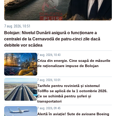
7 aug. 2026, 10:51
Bolojan: Nivelul Dunării asigură o funcționare a
centralei de la Cernavodă de patru-cinci zile dacă
debitele vor scădea
7 aug. 2026, 10:43
Criza din energie. Cine scapă de măsurile
de raționalizare impuse de Bolojan
7 aug. 2026, 10:01
Tarifele pentru rovinietă și sistemul
TollRo se aplică de la 1 octombrie 2026.
Ce se schimbă pentru șoferi și
transportatori
7 aug. 2026, 09:45
Alertă în aviație! Sute de avioane Boeing