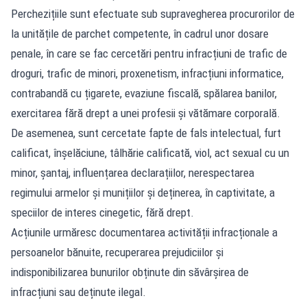
Perchezițiile sunt efectuate sub supravegherea procurorilor de
la unitățile de parchet competente, în cadrul unor dosare
penale, în care se fac cercetări pentru infracțiuni de trafic de
droguri, trafic de minori, proxenetism, infracțiuni informatice,
contrabandă cu țigarete, evaziune fiscală, spălarea banilor,
exercitarea fără drept a unei profesii și vătămare corporală.
De asemenea, sunt cercetate fapte de fals intelectual, furt
calificat, înșelăciune, tâlhărie calificată, viol, act sexual cu un
minor, șantaj, influențarea declarațiilor, nerespectarea
regimului armelor și munițiilor și deținerea, în captivitate, a
speciilor de interes cinegetic, fără drept.
Acțiunile urmăresc documentarea activității infracționale a
persoanelor bănuite, recuperarea prejudiciilor și
indisponibilizarea bunurilor obținute din săvârșirea de
infracțiuni sau deținute ilegal.