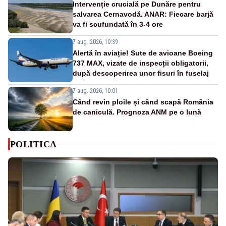
Intervenție crucială pe Dunăre pentru
salvarea Cernavodă. ANAR: Fiecare barjă
va fi scufundată în 3-4 ore
7 aug. 2026, 10:39
Alertă în aviație! Sute de avioane Boeing
737 MAX, vizate de inspecții obligatorii,
după descoperirea unor fisuri în fuselaj
7 aug. 2026, 10:01
Când revin ploile și când scapă România
de caniculă. Prognoza ANM pe o lună
POLITICA