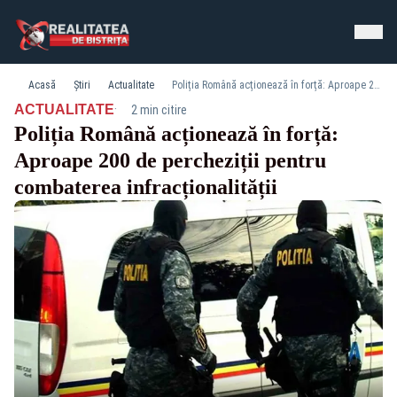
Acasă
Știri
Actualitate
Poliția Română acționează în forță: Aproape 200 de percheziții pentru combaterea infracționalității
·
ACTUALITATE
2 min citire
Poliția Română acționează în forță:
Aproape 200 de percheziții pentru
combaterea infracționalității