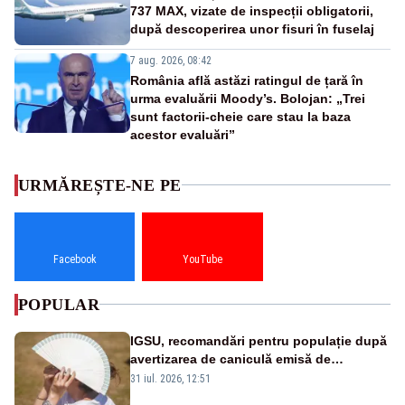
737 MAX, vizate de inspecții obligatorii,
după descoperirea unor fisuri în fuselaj
7 aug. 2026, 08:42
România află astăzi ratingul de țară în
urma evaluării Moody’s. Bolojan: „Trei
sunt factorii-cheie care stau la baza
acestor evaluări”
URMĂREȘTE-NE PE
Facebook
YouTube
POPULAR
IGSU, recomandări pentru populație după
avertizarea de caniculă emisă de
meteorologi
31 iul. 2026, 12:51