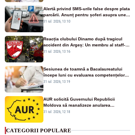
Alertă privind SMS-urile false despre plata
parcării. Anunț pentru șoferi asupra unei
noi metode de fraudă online
31 iul. 2026, 13:10
Reacția clubului Dinamo după tragicul
accident din Argeș: Un membru al staff-
ului medical a murit, antrenorul Adrian
31 iul. 2026, 13:16
Ropotan este în spital
Sesiunea de toamnă a Bacalaureatului
începe luni cu evaluarea competențelor
orale la Limba română
31 iul. 2026, 13:19
AUR solicită Guvernului Republicii
Moldova să reanalizeze anularea
concertului de Ziua Limbii Române
31 iul. 2026, 12:18
CATEGORII POPULARE