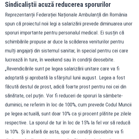
Sindicaliștii acuză reducerea sporurilor
Reprezentanții Federației Naționale Ambulanță din România
spun că proiectul noii legi a salarizării prevede diminuarea unor
sporuri importante pentru personalul medical. Ei susțin că
schimbările propuse ar duce la scăderea veniturilor pentru
mulți angajați din sistemul sanitar, în special pentru cei care
lucrează în ture, în weekend sau în condiții deosebite.
„Revendicările sunt pe legea salarizării unitare care va fi
adoptată și aprobată la sfârșitul lunii august. Legea a fost
făcută destul de prost, adică foarte prost pentru noi cei din
sănătate, cel puțin. Vor fi reduceri de sporuri la sâmbete-
duminici, ne referim în loc de 100%, cum prevede Codul Muncii
pe legea actuală, sunt doar 10% ca și procent plătite pe zilele
respective. La sporul de tur în loc de 15% la fel vor să reducă
la 10%. Și în afară de asta, spor de condiții deosebite va fi