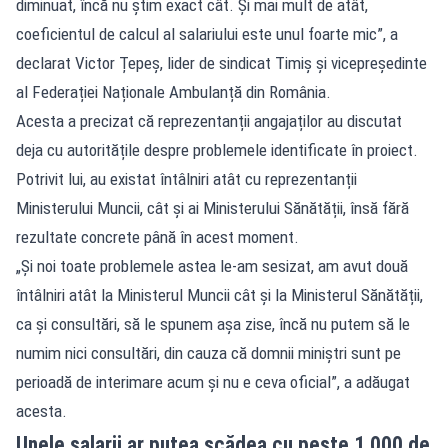
diminuat, încă nu știm exact cât. Și mai mult de atât,
coeficientul de calcul al salariului este unul foarte mic”, a
declarat Victor Țepeș, lider de sindicat Timiș și vicepreședinte
al Federației Naționale Ambulanță din România.
Acesta a precizat că reprezentanții angajaților au discutat
deja cu autoritățile despre problemele identificate în proiect.
Potrivit lui, au existat întâlniri atât cu reprezentanții
Ministerului Muncii, cât și ai Ministerului Sănătății, însă fără
rezultate concrete până în acest moment.
„Și noi toate problemele astea le-am sesizat, am avut două
întâlniri atât la Ministerul Muncii cât și la Ministerul Sănătății,
ca și consultări, să le spunem așa zise, încă nu putem să le
numim nici consultări, din cauza că domnii miniștri sunt pe
perioadă de interimare acum și nu e ceva oficial”, a adăugat
acesta.
Unele salarii ar putea scădea cu peste 1.000 de