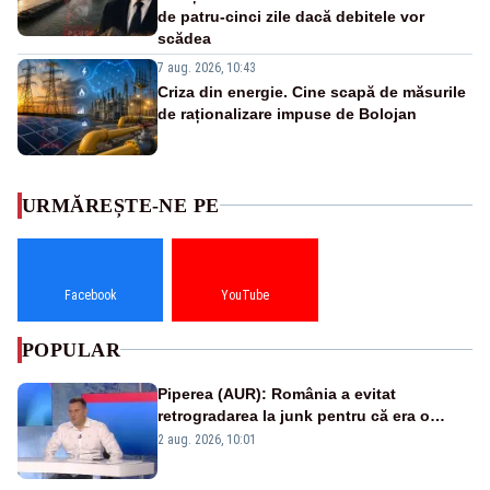
de patru-cinci zile dacă debitele vor
scădea
7 aug. 2026, 10:43
Criza din energie. Cine scapă de măsurile
de raționalizare impuse de Bolojan
URMĂREȘTE-NE PE
Facebook
YouTube
POPULAR
Piperea (AUR): România a evitat
retrogradarea la junk pentru că era o
catastrofă pentru bănci și fondurile de
2 aug. 2026, 10:01
pensii