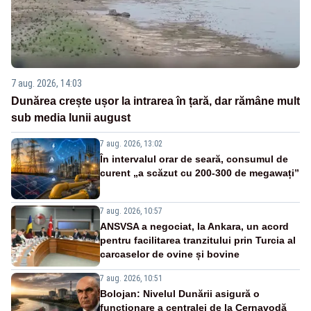
7 aug. 2026, 14:03
Dunărea crește ușor la intrarea în țară, dar rămâne mult
sub media lunii august
7 aug. 2026, 13:02
În intervalul orar de seară, consumul de
curent „a scăzut cu 200-300 de megawați”
7 aug. 2026, 10:57
ANSVSA a negociat, la Ankara, un acord
pentru facilitarea tranzitului prin Turcia al
carcaselor de ovine și bovine
7 aug. 2026, 10:51
Bolojan: Nivelul Dunării asigură o
funcționare a centralei de la Cernavodă