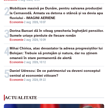
pensii
2
Mobilizare masivă pe Dunăre, pentru salvarea producției
la Cernavodă. Armata va detona o stâncă și va devia apa
fluviului - IMAGINI AERIENE
Economie
-
2 aug. 2026, 10:07
3
Dorina Barcari dă în vileag șmecheria înghețării pensiilor.
Sumele uriașe pierdute de fiecare român
Economie
-
2 aug. 2026, 10:09
4
Mihai Chirica, atac devastator la adresa progresiștilor lui
Bolojan: Trebuie să protejăm și natura, dar nu șținem
omaneii în stare permanentă de alertă
Economie
-
2 aug. 2026, 10:12
5
Daniel Udrescu: De ce patrimoniul va deveni conceptul
central al economiei viitoare?
Economie
-
2 aug. 2026, 09:22
ACTUALITATE