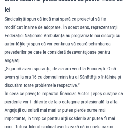
lei
Sindicaliștii spun că încă mai speră ca proiectul să fie
modificat înainte de adoptare. În acest sens, reprezentanții
Federației Naționale Ambulanță au programate noi discuții cu
autoritățile și spun că vor continua să ceară schimbarea
prevederilor pe care le consideră dezavantajoase pentru
angajați.
„Sigur că avem speranțe, de aia am venit la București. O să
avem și la ora 16 cu domnul ministru al Sănătății o întâlnire și
discutăm toate problemele respective.”
În ceea ce privește impactul financiar, Victor Țepeș susține că
pierderile vor fi diferite de la o categorie profesională la alta.
Angajații cu salarii mai mari ar putea pierde sume mai
importante, în timp ce pentru alții scăderile ar putea fi mai
mici. Totuși, liderul sindical avertizează că în unele cazuri