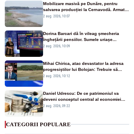
Mobilizare masivă pe Dunăre, pentru
salvarea producției la Cernavodă. Armata
va detona o stâncă și va devia apa
2 aug. 2026, 10:07
fluviului - IMAGINI AERIENE
Dorina Barcari dă în vileag șmecheria
înghețării pensiilor. Sumele uriașe
pierdute de fiecare român
2 aug. 2026, 10:09
Mihai Chirica, atac devastator la adresa
progresiștilor lui Bolojan: Trebuie să
protejăm și natura, dar nu șținem omaneii
2 aug. 2026, 10:12
în stare permanentă de alertă
Daniel Udrescu: De ce patrimoniul va
deveni conceptul central al economiei
viitoare?
2 aug. 2026, 09:22
CATEGORII POPULARE