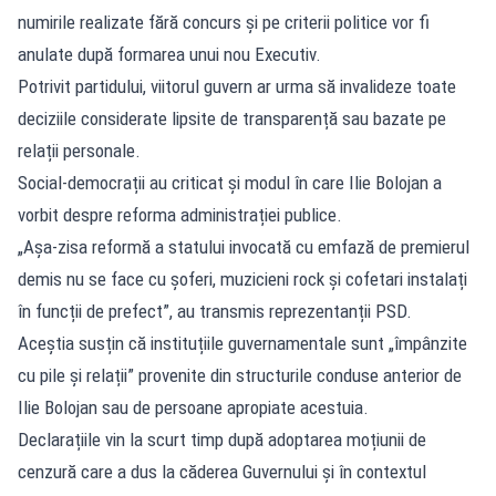
numirile realizate fără concurs și pe criterii politice vor fi
anulate după formarea unui nou Executiv.
Potrivit partidului, viitorul guvern ar urma să invalideze toate
deciziile considerate lipsite de transparență sau bazate pe
relații personale.
Social-democrații au criticat și modul în care Ilie Bolojan a
vorbit despre reforma administrației publice.
„Așa-zisa reformă a statului invocată cu emfază de premierul
demis nu se face cu șoferi, muzicieni rock și cofetari instalați
în funcții de prefect”, au transmis reprezentanții PSD.
Aceștia susțin că instituțiile guvernamentale sunt „împânzite
cu pile și relații” provenite din structurile conduse anterior de
Ilie Bolojan sau de persoane apropiate acestuia.
Declarațiile vin la scurt timp după adoptarea moțiunii de
cenzură care a dus la căderea Guvernului și în contextul