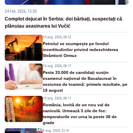
24 feb. 2026, 15:50
Complot dejucat în Serbia: doi bărbați, suspectați că
plănuiau asasinarea lui Vučić
10 aug. 2026, 08:22
Petrolul se scumpește pe fondul
incertitudinilor privind redeschiderea
Strâmtorii Ormuz
10 aug. 2026, 08:17
Peste 33.000 de candidați susțin
examenul național de Bacalaureat în
sesiunea de toamnă: primele rezultate, pe
18 august
10 aug. 2026, 08:11
România, lovită de un nou val de
caniculă. Urmează 3 zile de foc:
temperaturile vor urca la peste 38 de
grade
9 aug. 2026, 22:41