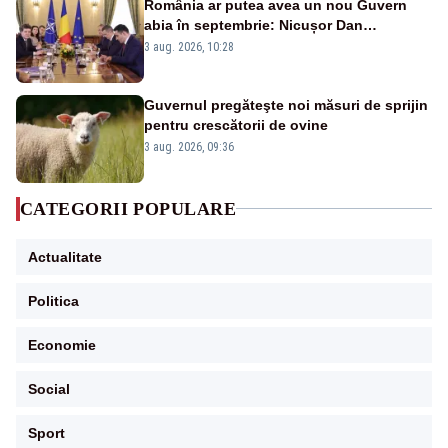
România ar putea avea un nou Guvern
abia în septembrie: Nicușor Dan
pregătește noi consultări cu partidele
3 aug. 2026, 10:28
după 15 august
Guvernul pregăteşte noi măsuri de sprijin
pentru crescătorii de ovine
3 aug. 2026, 09:36
CATEGORII POPULARE
Actualitate
Politica
Economie
Social
Sport