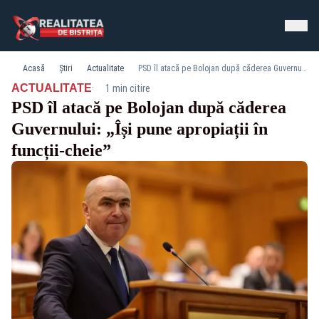
Acasă
Știri
Actualitate
PSD îl atacă pe Bolojan după căderea Guvernului: „Își pune apropiații în funcții-cheie”
·
ACTUALITATE
1 min citire
PSD îl atacă pe Bolojan după căderea
Guvernului: „Își pune apropiații în
funcții-cheie”