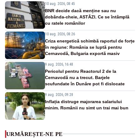
10 aug. 2026, 08:45
BNR decide dacă menține sau nu
dobânda-cheie, ASTĂZI. Ce se întâmplă
cu ratele românilor
10 aug. 2026, 08:26
Criza energetică schimbă raportul de forțe
în regiune: România se luptă pentru
Cernavodă, Bulgaria exportă masiv
9 aug. 2026, 16:48
Pericolul pentru Reactorul 2 de la
Cernavodă nu a trecut. Barjele
scufundate în Dunăre pot fi dislocate
9 aug. 2026, 09:28
Inflația distruge majorarea salariului
minim. Românii nu simt un trai mai bun
URMĂREȘTE-NE PE