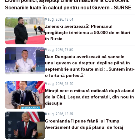
Liderii politici, așteptați zilele următoare la Cotroceni.
Scenariile luate în calcul pentru noul Guvern - SURSE
9 aug. 2026, 18:04
Zelenski avertizează: Phenianul
pregătește trimiterea a 50.000 de militari
în Rusia
9 aug. 2026, 17:50
Dan Dungaciu avertizează că șansele
unui guvern cu drepturi depline până în
septembrie sunt foarte mici: „Suntem într-
o furtună perfectă”
9 aug. 2026, 15:40
Miruță cere o măsură radicală după atacul
de la Cluj. Legea dezinformării, din nou în
discuție
8 aug. 2026, 13:35
Groenlanda îi pune frână lui Trump.
Avertisment dur după planul de foraj