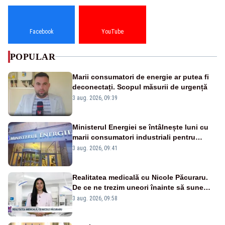
Facebook
YouTube
POPULAR
Marii consumatori de energie ar putea fi
deconectați. Scopul măsurii de urgență
3 aug. 2026, 09:39
Ministerul Energiei se întâlnește luni cu
marii consumatori industriali pentru
reducerea voluntară a consumului de
3 aug. 2026, 09:41
electricitate în orele de vârf
Realitatea medicală cu Nicole Păcuraru.
De ce ne trezim uneori înainte să sune
alarma?
3 aug. 2026, 09:58