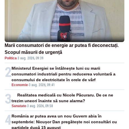
Marii consumatori de energie ar putea fi deconectați.
Scopul măsurii de urgență
Politica
·
3 aug. 2026, 09:39
2
Ministerul Energiei se întâlnește luni cu marii
consumatori industriali pentru reducerea voluntară a
consumului de electricitate în orele de vârf
Economie
-
3 aug. 2026, 09:41
3
Realitatea medicală cu Nicole Păcuraru. De ce ne
trezim uneori înainte să sune alarma?
Sanatate
-
3 aug. 2026, 09:58
4
România ar putea avea un nou Guvern abia în
septembrie: Nicușor Dan pregătește noi consultări cu
partidele după 15 august