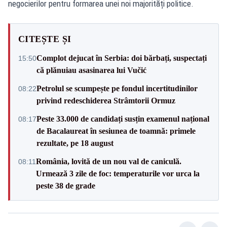
negocierilor pentru formarea unei noi majorități politice.
CITEȘTE ȘI
Complot dejucat în Serbia: doi bărbați, suspectați
15:50
că plănuiau asasinarea lui Vučić
Petrolul se scumpește pe fondul incertitudinilor
08:22
privind redeschiderea Strâmtorii Ormuz
Peste 33.000 de candidați susțin examenul național
08:17
de Bacalaureat în sesiunea de toamnă: primele
rezultate, pe 18 august
România, lovită de un nou val de caniculă.
08:11
Urmează 3 zile de foc: temperaturile vor urca la
peste 38 de grade