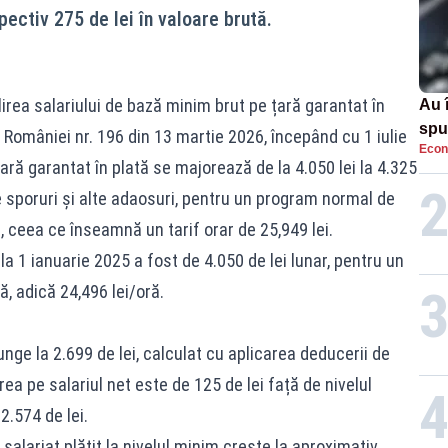
ectiv 275 de lei în valoare brută.
lirea salariului de bază minim brut pe țară garantat în
Au 
spu
al României nr. 196 din 13 martie 2026, începând cu 1 iulie
Econ
pas
ară garantat în plată se majorează de la 4.050 lei la 4.325
e sporuri și alte adaosuri, pentru un program normal de
, ceea ce înseamnă un tarif orar de 25,949 lei.
la 1 ianuarie 2025 a fost de 4.050 de lei lunar, pentru un
, adică 24,496 lei/oră.
unge la 2.699 de lei, calculat cu aplicarea deducerii de
rea pe salariul net este de 125 de lei față de nivelul
2.574 de lei.
 salariat plătit la nivelul minim crește la aproximativ