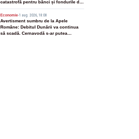
catastrofă pentru bănci și fondurile de
pensii
5
Economie
-
1 aug. 2026, 18:08
Avertisment sumbru de la Apele
Române: Debitul Dunării va continua
să scadă. Cernavodă s-ar putea
închide în 4 zile