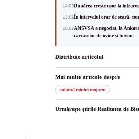
Dunărea crește ușor la intrare
14:03
În intervalul orar de seară, c
13:02
ANSVSA a negociat, la Ankara, 
10:57
carcaselor de ovine și bovine
Distribuie articolul
Mai multe articole despre
salariul minim majorat
Urmărește știrile Realitatea de Bist