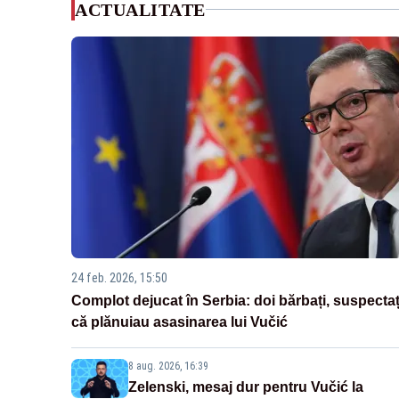
ACTUALITATE
24 feb. 2026, 15:50
Complot dejucat în Serbia: doi bărbați, suspectaț
că plănuiau asasinarea lui Vučić
8 aug. 2026, 16:39
Zelenski, mesaj dur pentru Vučić la