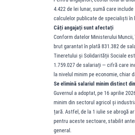
4.422 de lei lunar, sumă care include
calculelor publicate de specialiști în 
Câți angajați sunt afectați
Conform datelor Ministerului Muncii,
brut garantat în plată 831.382 de sala
Tineretului și Solidarității Sociale e
1.759.027 de salariați — cifră care in
la nivelul minim pe economie, chiar da
Se elimină salariul minim distinct di
Guvernul a adoptat, pe 16 aprilie 202
minim din sectorul agricol și industri
țară. Astfel, de la 1 iulie se abrogă 
pentru aceste sectoare, stabilit anter
general.