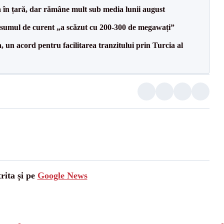
a în țară, dar rămâne mult sub media lunii august
onsumul de curent „a scăzut cu 200-300 de megawați”
un acord pentru facilitarea tranzitului prin Turcia al
rita și pe
Google News