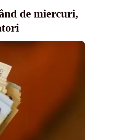
pând de miercuri,
atori