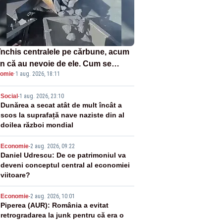
închis centralele pe cărbune, acum
n că au nevoie de ele. Cum se
omie
·
1 aug. 2026, 18:11
ează vina în plină criză energetică
2
Social
-
1 aug. 2026, 23:10
Dunărea a secat atât de mult încât a
scos la suprafață nave naziste din al
doilea război mondial
3
Economie
-
2 aug. 2026, 09:22
Daniel Udrescu: De ce patrimoniul va
deveni conceptul central al economiei
viitoare?
4
Economie
-
2 aug. 2026, 10:01
Piperea (AUR): România a evitat
retrogradarea la junk pentru că era o