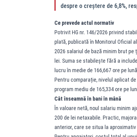
despre o creștere de 6,8%, resp
Ce prevede actul normativ
Potrivit HG nr. 146/2026 privind stabi
plată, publicată în Monitorul Oficial 
2026 salariul de bază minim brut pe ț
lei. Suma se stabilește fără a includ
lucru în medie de 166,667 ore pe lună
Pentru comparație, nivelul aplicat de 
program mediu de 165,334 ore pe lună
Cât înseamnă în bani în mână
În valoare netă, noul salariu minim aj
200 de lei netaxabile. Practic, majora
anterior, care se situa la aproximativ 
Pentru angajatori, costul total al unui