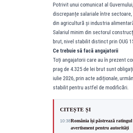
Potrivit unui comunicat al Guvernului
discrepanțe salariale între sectoare, 
din agricultură și industria alimentar
Salariul minim din sectorul construcț
brut, nivel stabilit distinct prin OUG 
Ce trebuie să facă angajatorii
Toți angajatorii care au în prezent c
prag de 4.325 de lei brut sunt oblig
iulie 2026, prin acte adiționale, urmâ
stabilit pentru astfel de modificări.
CITEȘTE ȘI
România își păstrează ratingul 
10:38
avertisment pentru autorități