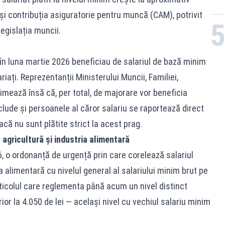
 și contribuția asiguratorie pentru muncă (CAM), potrivit
legislația muncii.
 în luna martie 2026 beneficiau de salariul de bază minim
riați. Reprezentanții Ministerului Muncii, Familiei,
stimează însă că, per total, de majorare vor beneficia
clude și persoanele al căror salariu se raportează direct
că nu sunt plătite strict la acest prag.
n agricultură și industria alimentară
6, o ordonanță de urgență prin care corelează salariul
a alimentară cu nivelul general al salariului minim brut pe
articolul care reglementa până acum un nivel distinct
ior la 4.050 de lei — același nivel cu vechiul salariu minim