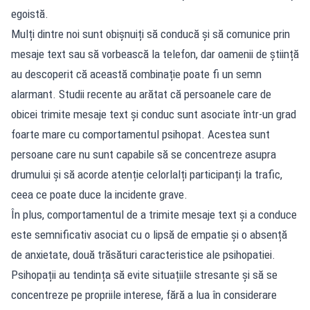
egoistă.
Mulți dintre noi sunt obișnuiți să conducă și să comunice prin
mesaje text sau să vorbească la telefon, dar oamenii de știință
au descoperit că această combinație poate fi un semn
alarmant. Studii recente au arătat că persoanele care de
obicei trimite mesaje text și conduc sunt asociate într-un grad
foarte mare cu comportamentul psihopat. Acestea sunt
persoane care nu sunt capabile să se concentreze asupra
drumului și să acorde atenție celorlalți participanți la trafic,
ceea ce poate duce la incidente grave.
În plus, comportamentul de a trimite mesaje text și a conduce
este semnificativ asociat cu o lipsă de empatie și o absență
de anxietate, două trăsături caracteristice ale psihopatiei.
Psihopații au tendința să evite situațiile stresante și să se
concentreze pe propriile interese, fără a lua în considerare