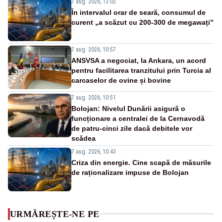
7 aug. 2026, 13:02
În intervalul orar de seară, consumul de
curent „a scăzut cu 200-300 de megawați”
7 aug. 2026, 10:57
ANSVSA a negociat, la Ankara, un acord
pentru facilitarea tranzitului prin Turcia al
carcaselor de ovine și bovine
7 aug. 2026, 10:51
Bolojan: Nivelul Dunării asigură o
funcționare a centralei de la Cernavodă
de patru-cinci zile dacă debitele vor
scădea
7 aug. 2026, 10:43
Criza din energie. Cine scapă de măsurile
de raționalizare impuse de Bolojan
URMĂREȘTE-NE PE