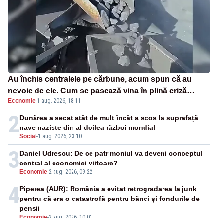
Au închis centralele pe cărbune, acum spun că au
nevoie de ele. Cum se pasează vina în plină criză
Economie
·
1 aug. 2026, 18:11
energetică
2
Dunărea a secat atât de mult încât a scos la suprafață
nave naziste din al doilea război mondial
Social
-
1 aug. 2026, 23:10
3
Daniel Udrescu: De ce patrimoniul va deveni conceptul
central al economiei viitoare?
Economie
-
2 aug. 2026, 09:22
4
Piperea (AUR): România a evitat retrogradarea la junk
pentru că era o catastrofă pentru bănci și fondurile de
pensii
Economie
-
2 aug. 2026, 10:01