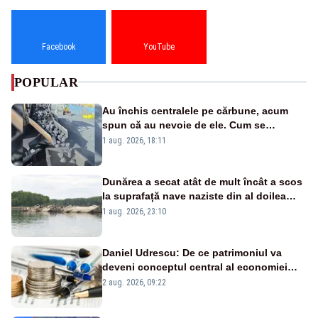
Facebook
YouTube
POPULAR
Au închis centralele pe cărbune, acum
spun că au nevoie de ele. Cum se
pasează vina în plină criză energetică
1 aug. 2026, 18:11
Dunărea a secat atât de mult încât a scos
la suprafață nave naziste din al doilea
război mondial
1 aug. 2026, 23:10
Daniel Udrescu: De ce patrimoniul va
deveni conceptul central al economiei
viitoare?
2 aug. 2026, 09:22