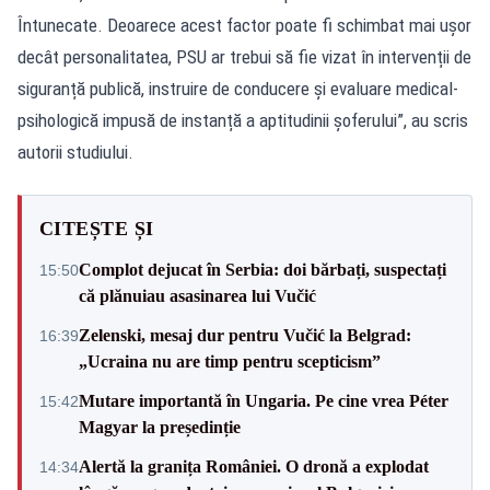
Întunecate. Deoarece acest factor poate fi schimbat mai ușor
decât personalitatea, PSU ar trebui să fie vizat în intervenții de
siguranță publică, instruire de conducere și evaluare medical-
psihologică impusă de instanță a aptitudinii șoferului”, au scris
autorii studiului.
CITEȘTE ȘI
Complot dejucat în Serbia: doi bărbați, suspectați
15:50
că plănuiau asasinarea lui Vučić
Zelenski, mesaj dur pentru Vučić la Belgrad:
16:39
„Ucraina nu are timp pentru scepticism”
Mutare importantă în Ungaria. Pe cine vrea Péter
15:42
Magyar la președinție
Alertă la granița României. O dronă a explodat
14:34