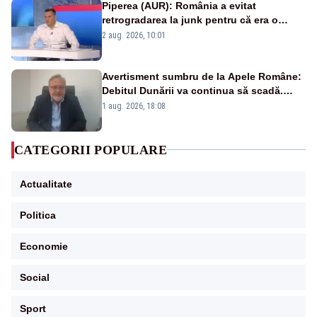
Piperea (AUR): România a evitat
retrogradarea la junk pentru că era o
catastrofă pentru bănci și fondurile de
2 aug. 2026, 10:01
pensii
Avertisment sumbru de la Apele Române:
Debitul Dunării va continua să scadă.
Cernavodă s-ar putea închide în 4 zile
1 aug. 2026, 18:08
CATEGORII POPULARE
Actualitate
Politica
Economie
Social
Sport