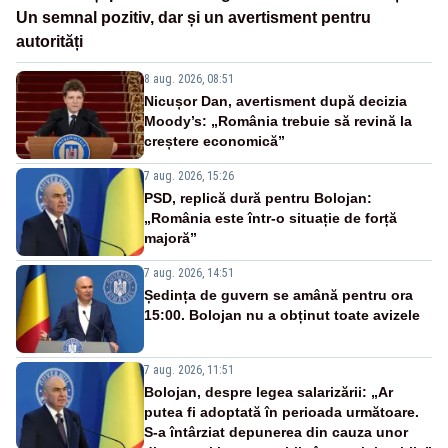
Un semnal pozitiv, dar și un avertisment pentru
autorități
8 aug. 2026, 08:51
Nicușor Dan, avertisment după decizia
Moody’s: „România trebuie să revină la
creștere economică”
7 aug. 2026, 15:26
PSD, replică dură pentru Bolojan:
„România este într-o situație de forță
majoră”
7 aug. 2026, 14:51
Ședința de guvern se amână pentru ora
15:00. Bolojan nu a obținut toate avizele
7 aug. 2026, 11:51
Bolojan, despre legea salarizării: „Ar
putea fi adoptată în perioada următoare.
S-a întârziat depunerea din cauza unor