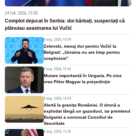
24 feb. 2026, 15:50
Complot dejucat în Serbia: doi bărbați, suspectați că
plănuiau asasinarea lui Vučić
8 aug. 2026, 16:39
Zelenski, mesaj dur pentru Vučić la
Belgrad: „Ucraina nu are timp pentru
scepticism”
8 aug. 2026, 15:42
Mutare importantă în Ungaria. Pe cine
vrea Péter Magyar la președinție
8 aug. 2026, 14:34
Alertă la granița României. O dronă a
explodat lângă un gazoduct, iar premierul
Bulgariei a convocat Consiliul de
Securitate
8 aug. 2026, 13:35