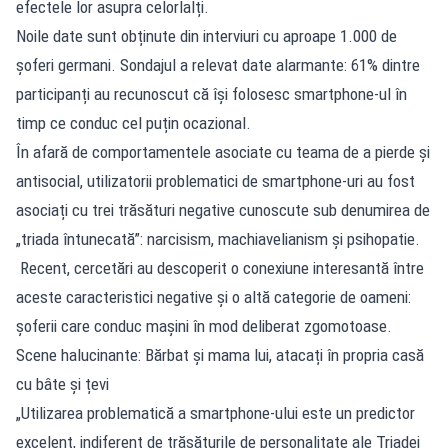
efectele lor asupra celorlalți.
Noile date sunt obținute din interviuri cu aproape 1.000 de
șoferi germani. Sondajul a relevat date alarmante: 61% dintre
participanți au recunoscut că își folosesc smartphone-ul în
timp ce conduc cel puțin ocazional.
În afară de comportamentele asociate cu teama de a pierde și
antisocial, utilizatorii problematici de smartphone-uri au fost
asociați cu trei trăsături negative cunoscute sub denumirea de
„triada întunecată”: narcisism, machiavelianism și psihopatie.
Recent, cercetări au descoperit o conexiune interesantă între
aceste caracteristici negative și o altă categorie de oameni:
șoferii care conduc mașini în mod deliberat zgomotoase.
Scene halucinante: Bărbat și mama lui, atacați în propria casă
cu bâte și țevi
„Utilizarea problematică a smartphone-ului este un predictor
excelent, indiferent de trăsăturile de personalitate ale Triadei