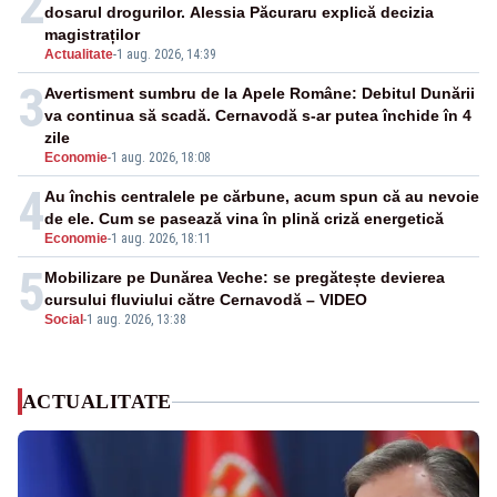
2
dosarul drogurilor. Alessia Păcuraru explică decizia
magistraților
Actualitate
-
1 aug. 2026, 14:39
3
Avertisment sumbru de la Apele Române: Debitul Dunării
va continua să scadă. Cernavodă s-ar putea închide în 4
zile
Economie
-
1 aug. 2026, 18:08
4
Au închis centralele pe cărbune, acum spun că au nevoie
de ele. Cum se pasează vina în plină criză energetică
Economie
-
1 aug. 2026, 18:11
5
Mobilizare pe Dunărea Veche: se pregătește devierea
cursului fluviului către Cernavodă – VIDEO
Social
-
1 aug. 2026, 13:38
ACTUALITATE