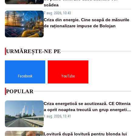
scădea
7 aug. 2026, 10:43
Criza din energie. Cine scapă de măsurile
de raționalizare impuse de Bolojan
URMĂREȘTE-NE PE
Facebook
YouTube
POPULAR
Criza energetică se acutizează. CE Oltenia
a oprit noaptea trecută un grup energetic
de la Rovinari
1 aug. 2026, 13:41
Lovitură după lovitură pentru blonda lui