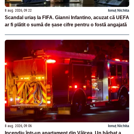
8 aug. 2026, 09:22
Ionuț Nichita
Scandal uriaș la FIFA. Gianni Infantino, acuzat că UEFA
ar fi plătit o sumă de șase cifre pentru o fostă angajată
8 aug. 2026, 09:06
Ionuț Nichita
Incendiu într-un apartament din Vâlcea. Un bărbat a