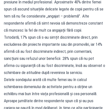
presiune în mediul profesional. Aproximativ 40% dintre femei
spun că ascund situațiile delicate legate de copii pentru că se
tem să nu fie considerate „angajat – problemă”. Alte
respondente afirmă că simt nevoia să demonstreze constant
că muncesc la fel de mult ca angajații fără copii.
Totodată, 17% spun că s-au simțit discriminate direct, prin
excluderea din proiecte importante sau din promovări, iar 14%
afirmă că au fost discriminate indirect, prin comentarii,
sancțiuni sau refuzul unor beneficii. 28% spun că nu pot
afirma cu siguranță că au fost discriminate, însă au observat o
schimbare de atitudine după revenirea la serviciu.
Datele sondajului arată că multe femei iau în calcul
schimbarea domeniului de activitate pentru a obține un
echilibru mai bun între viața profesională și cea personală.
Aproape jumătate dintre respondente spun că și-au pus
cariera pe pauză în mod deliberat, în timp ce alte participante