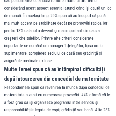
sau posibilitatea de a lucra remote, multe dintre femei
considerând acest aspect esențial atunci când își caută un loc
de muncă. În același timp, 29% spun că au început să pună
mai mult accent pe stabilitate decât pe promovări rapide, iar
pentru 18% salariul a devenit și mai important din cauza
creșterii cheltuielilor. Printre alte criterii considerate
importante se numără un manager înțelegător, lipsa orelor
suplimentare, apropierea sediului de casă sau grădiniță și
asigurările medicale extinse.
Multe femei spun că au întâmpinat dificultăți
după întoarcerea din concediul de maternitate
Respondentele spun că revenirea la muncă după concediul de
maternitate a venit cu numeroase provocări. 44% afirmă că le-
a fost greu să își organizeze programul între serviciu și
responsabilitățile legate de copii, grădiniță sau bonă. Alte 23%