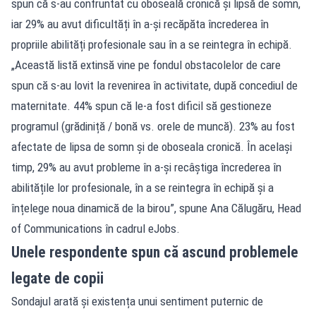
spun că s-au confruntat cu oboseală cronică și lipsă de somn,
iar 29% au avut dificultăți în a-și recăpăta încrederea în
propriile abilități profesionale sau în a se reintegra în echipă.
„Această listă extinsă vine pe fondul obstacolelor de care
spun că s-au lovit la revenirea în activitate, după concediul de
maternitate. 44% spun că le-a fost dificil să gestioneze
programul (grădiniță / bonă vs. orele de muncă). 23% au fost
afectate de lipsa de somn și de oboseala cronică. În același
timp, 29% au avut probleme în a-și recâștiga încrederea în
abilitățile lor profesionale, în a se reintegra în echipă și a
înțelege noua dinamică de la birou”, spune Ana Călugăru, Head
of Communications în cadrul eJobs.
Unele respondente spun că ascund problemele
legate de copii
Sondajul arată și existența unui sentiment puternic de