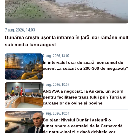
7 aug. 2026, 14:03
Dunărea crește ușor la intrarea în țară, dar rămâne mult
sub media lunii august
7 aug. 2026, 13:02
În intervalul orar de seară, consumul de
curent „a scăzut cu 200-300 de megawați”
7 aug. 2026, 10:57
ANSVSA a negociat, la Ankara, un acord
pentru facilitarea tranzitului prin Turcia al
carcaselor de ovine și bovine
7 aug. 2026, 10:51
Bolojan: Nivelul Dunării asigură o
funcționare a centralei de la Cernavodă
de patru-cinci zile dacă debitele vor