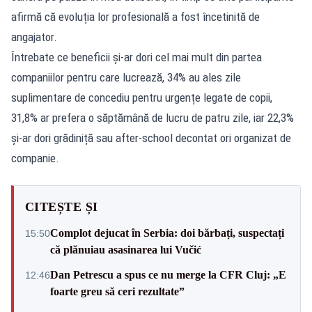
afirmă că evoluția lor profesională a fost încetinită de
angajator.
Întrebate ce beneficii și-ar dori cel mai mult din partea
companiilor pentru care lucrează, 34% au ales zile
suplimentare de concediu pentru urgențe legate de copii,
31,8% ar prefera o săptămână de lucru de patru zile, iar 22,3%
și-ar dori grădiniță sau after-school decontat ori organizat de
companie.
CITEȘTE ȘI
Complot dejucat în Serbia: doi bărbați, suspectați
15:50
că plănuiau asasinarea lui Vučić
Dan Petrescu a spus ce nu merge la CFR Cluj: „E
12:46
foarte greu să ceri rezultate”