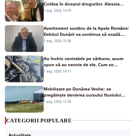
Coldea în dosarul drogurilor. Alessia
Păcuraru explică decizia magistraților
1 aug. 2026, 14:39
Avertisment sumbru de la Apele Române:
Debitul Dunării va continua să scadă.
Cernavodă s-ar putea închide în 4 zile
1 aug. 2026, 18:08
Au închis centralele pe cărbune, acum
spun că au nevoie de ele. Cum se
pasează vina în plină criză energetică
1 aug. 2026, 18:11
Mobilizare pe Dunărea Veche: se
pregătește devierea cursului fluviului
către Cernavodă – VIDEO
1 aug. 2026, 13:38
CATEGORII POPULARE
Actualitate