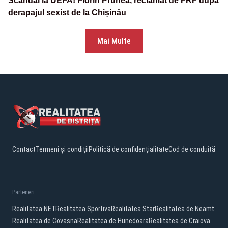
Scandal la UEFA! Florin Prunea, reclamat de FRF după
derapajul sexist de la Chișinău
Mai Multe
Contact
Termeni și condiții
Politică de confidențialitate
Cod de conduită
Parteneri:
Realitatea.NET
Realitatea Sportiva
Realitatea Star
Realitatea de Neamt
Realitatea de Covasna
Realitatea de Hunedoara
Realitatea de Craiova