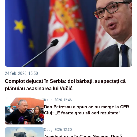
24 feb. 2026, 15:50
Complot dejucat în Serbia: doi bărbați, suspectați că
plănuiau asasinarea lui Vučić
8 aug. 2026, 12:46
Dan Petrescu a spus ce nu merge la CFR
Cluj: „E foarte greu să ceri rezultate”
8 aug. 2026, 12:30
Accident grav în Caraș-Severin. Două