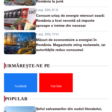
România la junk
6 aug. 2026, 07:32
Consum uriaș de energie miercuri seară:
România a fost nevoită să importe
aproape o treime din necesar
5 aug. 2026, 19:54
Măsuri de economisire a energiei în
România. Magazinele sting reclamele, iar
autoritățile reduc consumul
URMĂREȘTE-NE PE
Facebook
YouTube
POPULAR
Șeful salvamarilor din sudul litoralului,