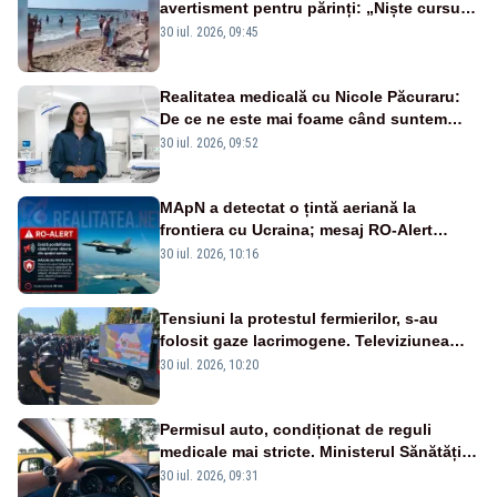
avertisment pentru părinți: „Niște cursuri
de înot la piscină nu sunt suficiente”
30 iul. 2026, 09:45
Realitatea medicală cu Nicole Păcuraru:
De ce ne este mai foame când suntem
obosiți?
30 iul. 2026, 09:52
MApN a detectat o țintă aeriană la
frontiera cu Ucraina; mesaj RO-Alert
transmis în județul Tulcea
30 iul. 2026, 10:16
Tensiuni la protestul fermierilor, s-au
folosit gaze lacrimogene. Televiziunea
Poporului face apel la calm – LIVE TEXT
30 iul. 2026, 10:20
Permisul auto, condiționat de reguli
medicale mai stricte. Ministerul Sănătății
propune schimbări majore
30 iul. 2026, 09:31