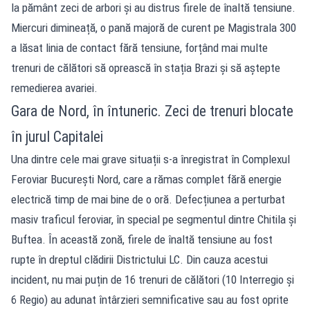
la pământ zeci de arbori și au distrus firele de înaltă tensiune.
Miercuri dimineață, o pană majoră de curent pe Magistrala 300
a lăsat linia de contact fără tensiune, forțând mai multe
trenuri de călători să oprească în stația Brazi și să aștepte
remedierea avariei.
Gara de Nord, în întuneric. Zeci de trenuri blocate
în jurul Capitalei
Una dintre cele mai grave situații s-a înregistrat în Complexul
Feroviar București Nord, care a rămas complet fără energie
electrică timp de mai bine de o oră. Defecțiunea a perturbat
masiv traficul feroviar, în special pe segmentul dintre Chitila și
Buftea. În această zonă, firele de înaltă tensiune au fost
rupte în dreptul clădirii Districtului LC. Din cauza acestui
incident, nu mai puțin de 16 trenuri de călători (10 Interregio și
6 Regio) au adunat întârzieri semnificative sau au fost oprite