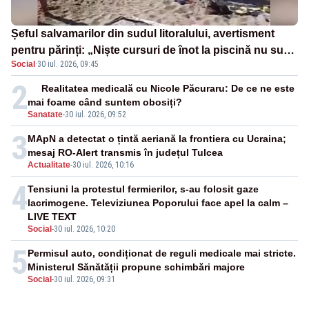
Șeful salvamarilor din sudul litoralului, avertisment
pentru părinți: „Niște cursuri de înot la piscină nu sunt
Social
·
30 iul. 2026, 09:45
suficiente”
2
Realitatea medicală cu Nicole Păcuraru: De ce ne este
mai foame când suntem obosiți?
Sanatate
-
30 iul. 2026, 09:52
3
MApN a detectat o țintă aeriană la frontiera cu Ucraina;
mesaj RO-Alert transmis în județul Tulcea
Actualitate
-
30 iul. 2026, 10:16
4
Tensiuni la protestul fermierilor, s-au folosit gaze
lacrimogene. Televiziunea Poporului face apel la calm –
LIVE TEXT
Social
-
30 iul. 2026, 10:20
5
Permisul auto, condiționat de reguli medicale mai stricte.
Ministerul Sănătății propune schimbări majore
Social
-
30 iul. 2026, 09:31