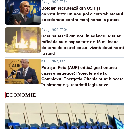
6 aug. 2026, 07:34
Bolojan recrutează din USR și
construiește un nou pol electoral: atacuri
coordonate pentru menținerea la putere
6 aug. 2026, 07:04
Ucraina atacă din nou în adâncul Rusiei:
rafinăria cu o capacitate de 15 milioane
de tone de petrol pe an, vizată două nopți
la rând
5 aug. 2026, 19:53
Petrișor Peiu (AUR) critică gestionarea
crizei energetice: Proiectele de la
Complexul Energetic Oltenia sunt blocate
în birocrație și restricții legislative
ECONOMIE