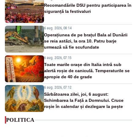
Recomandările DSU pentru participarea în
siguranță la festivaluri
6 aug. 2026, 08:14
Operațiunea de pe brațul Bala al Dunării
se reia astăzi, la ora 10. Patru barje
urmează să fie scufundate
6 aug. 2026, 07:15
Toate marile orașe din Italia intră sub
alertă roșie de caniculă. Temperaturile se
apropie de 40 de grade
6 aug. 2026, 07:12
Sărbătoarea zilei, joi, 6 august:
Schimbarea la Față a Domnului. Cruce
roșie în calendar și dezlegare la pește
POLITICA