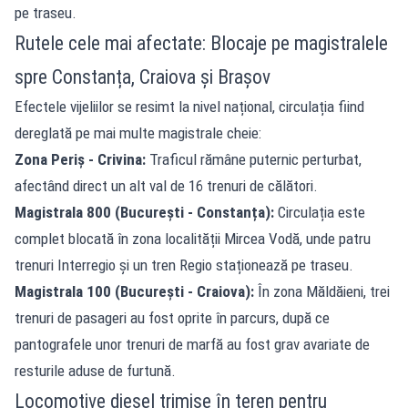
pe traseu.
Rutele cele mai afectate: Blocaje pe magistralele
spre Constanța, Craiova și Brașov
Efectele vijeliilor se resimt la nivel național, circulația fiind
dereglată pe mai multe magistrale cheie:
Zona Periș - Crivina:
Traficul rămâne puternic perturbat,
afectând direct un alt val de 16 trenuri de călători.
Magistrala 800 (București - Constanța):
Circulația este
complet blocată în zona localității Mircea Vodă, unde patru
trenuri Interregio și un tren Regio staționează pe traseu.
Magistrala 100 (București - Craiova):
În zona Măldăieni, trei
trenuri de pasageri au fost oprite în parcurs, după ce
pantografele unor trenuri de marfă au fost grav avariate de
resturile aduse de furtună.
Locomotive diesel trimise în teren pentru