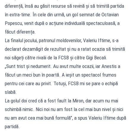
diferență, însă au găsit resurse să revină și să trimită partida
în extra-time. În cele din urmă, un gol semnat de Octavian
Popescu, venit după o acțiune individuală spectaculoasă, a
făcut diferența.
La finalul jocului, patronul moldovenilor, Valeriu Iftime, s-a
declarat dezamăgit de rezultat și nu a ratat ocazia să trimită
noi săgeți către rivalii de la FCSB și către Gigi Becali.
„Sunt trist și nedumerit. Au avut multe ocazii, iar Anestis a
făcut un meci bun în poartă. A ieșit un spectacol frumos
pentru cei care au privit. Totuși, FCSB mi se pare o echipă
slabă.
La golul doi cred că a fost fault la Miron, dar acum nu mai
schimbă nimic. Nici noi nu am fost la cel mai bun nivel și nici
nu am avut cea mai bună formulă”, a spus Valeriu Iftime după
partidă.