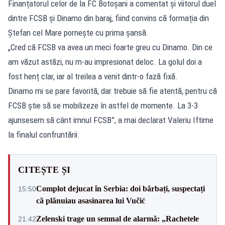
Finanțatorul celor de la FC Botoșani a comentat și viitorul duel
dintre FCSB și Dinamo din baraj, fiind convins că formația din
Ștefan cel Mare pornește cu prima șansă.
„Cred că FCSB va avea un meci foarte greu cu Dinamo. Din ce
am văzut astăzi, nu m-au impresionat deloc. La golul doi a
fost henț clar, iar al treilea a venit dintr-o fază fixă.
Dinamo mi se pare favorită, dar trebuie să fie atentă, pentru că
FCSB știe să se mobilizeze în astfel de momente. La 3-3
ajunsesem să cânt imnul FCSB”, a mai declarat Valeriu Iftime
la finalul confruntării.
CITEȘTE ȘI
Complot dejucat în Serbia: doi bărbați, suspectați
15:50
că plănuiau asasinarea lui Vučić
Zelenski trage un semnal de alarmă: „Rachetele
21:42