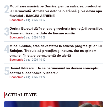
2
Mobilizare masivă pe Dunăre, pentru salvarea producției
la Cernavodă. Armata va detona o stâncă și va devia apa
fluviului - IMAGINI AERIENE
Economie
-
2 aug. 2026, 10:07
3
Dorina Barcari dă în vileag șmecheria înghețării pensiilor.
Sumele uriașe pierdute de fiecare român
Economie
-
2 aug. 2026, 10:09
4
Mihai Chirica, atac devastator la adresa progresiștilor lui
Bolojan: Trebuie să protejăm și natura, dar nu șținem
omaneii în stare permanentă de alertă
Economie
-
2 aug. 2026, 10:12
5
Daniel Udrescu: De ce patrimoniul va deveni conceptul
central al economiei viitoare?
Economie
-
2 aug. 2026, 09:22
ACTUALITATE