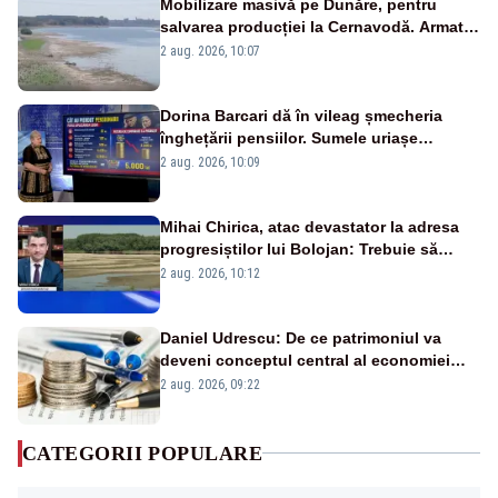
Mobilizare masivă pe Dunăre, pentru
salvarea producției la Cernavodă. Armata
va detona o stâncă și va devia apa
2 aug. 2026, 10:07
fluviului - IMAGINI AERIENE
Dorina Barcari dă în vileag șmecheria
înghețării pensiilor. Sumele uriașe
pierdute de fiecare român
2 aug. 2026, 10:09
Mihai Chirica, atac devastator la adresa
progresiștilor lui Bolojan: Trebuie să
protejăm și natura, dar nu șținem omaneii
2 aug. 2026, 10:12
în stare permanentă de alertă
Daniel Udrescu: De ce patrimoniul va
deveni conceptul central al economiei
viitoare?
2 aug. 2026, 09:22
CATEGORII POPULARE