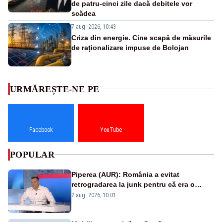
de patru-cinci zile dacă debitele vor
scădea
7 aug. 2026, 10:43
Criza din energie. Cine scapă de măsurile
de raționalizare impuse de Bolojan
URMĂREȘTE-NE PE
Facebook
YouTube
POPULAR
Piperea (AUR): România a evitat
retrogradarea la junk pentru că era o
catastrofă pentru bănci și fondurile de
2 aug. 2026, 10:01
pensii