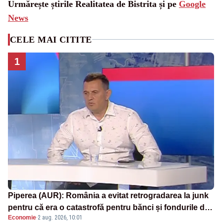
Urmărește știrile Realitatea de Bistrita și pe
Google
News
CELE MAI CITITE
1
Piperea (AUR): România a evitat retrogradarea la junk
pentru că era o catastrofă pentru bănci și fondurile de
Economie
·
2 aug. 2026, 10:01
pensii