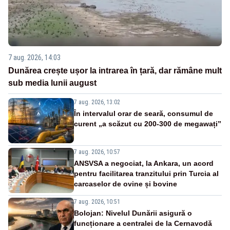
7 aug. 2026, 14:03
Dunărea crește ușor la intrarea în țară, dar rămâne mult
sub media lunii august
7 aug. 2026, 13:02
În intervalul orar de seară, consumul de
curent „a scăzut cu 200-300 de megawați”
7 aug. 2026, 10:57
ANSVSA a negociat, la Ankara, un acord
pentru facilitarea tranzitului prin Turcia al
carcaselor de ovine și bovine
7 aug. 2026, 10:51
Bolojan: Nivelul Dunării asigură o
funcționare a centralei de la Cernavodă