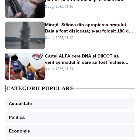
3 aug. 2026, 11:36
Miruţă: Stânca din apropierea braţului
Bala a fost dislocată; s-au folosit 180 de
kilograme de explozibil
3 aug. 2026, 11:40
Cartel ALFA cere DNA și DIICOT să
verifice modul în care au fost închise
centralele pe cărbune
3 aug. 2026, 11:29
CATEGORII POPULARE
Actualitate
Politica
Economie