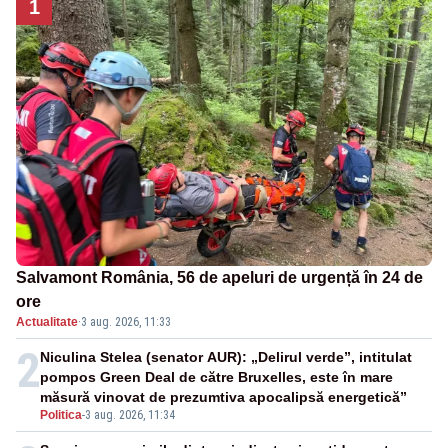
1
Salvamont România, 56 de apeluri de urgență în 24 de
ore
Actualitate
·
3 aug. 2026, 11:33
2
Niculina Stelea (senator AUR): „Delirul verde”, intitulat
pompos Green Deal de către Bruxelles, este în mare
măsură vinovat de prezumtiva apocalipsă energetică”
Politica
-
3 aug. 2026, 11:34