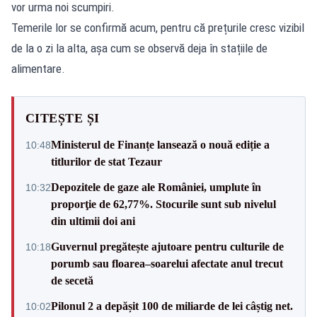
vor urma noi scumpiri.
Temerile lor se confirmă acum, pentru că prețurile cresc vizibil
de la o zi la alta, așa cum se observă deja în stațiile de
alimentare.
CITEȘTE ȘI
Ministerul de Finanțe lansează o nouă ediție a
10:48
titlurilor de stat Tezaur
Depozitele de gaze ale României, umplute în
10:32
proporţie de 62,77%. Stocurile sunt sub nivelul
din ultimii doi ani
Guvernul pregătește ajutoare pentru culturile de
10:18
porumb sau floarea–soarelui afectate anul trecut
de secetă
Pilonul 2 a depășit 100 de miliarde de lei câștig net.
10:02