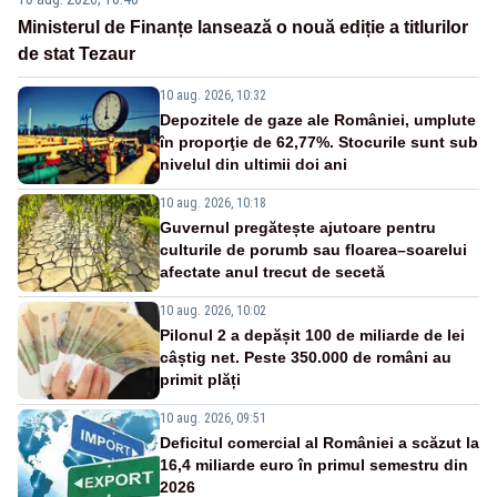
Ministerul de Finanțe lansează o nouă ediție a titlurilor
de stat Tezaur
10 aug. 2026, 10:32
Depozitele de gaze ale României, umplute
în proporţie de 62,77%. Stocurile sunt sub
nivelul din ultimii doi ani
10 aug. 2026, 10:18
Guvernul pregătește ajutoare pentru
culturile de porumb sau floarea–soarelui
afectate anul trecut de secetă
10 aug. 2026, 10:02
Pilonul 2 a depășit 100 de miliarde de lei
câștig net. Peste 350.000 de români au
primit plăți
10 aug. 2026, 09:51
Deficitul comercial al României a scăzut la
16,4 miliarde euro în primul semestru din
2026