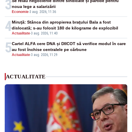
3
Se reiau negocierile dintre sindicate și partide pentru
noua lege a salarizării
Economie
-
3 aug. 2026, 11:36
4
Miruţă: Stânca din apropierea braţului Bala a fost
dislocată; s-au folosit 180 de kilograme de explozibil
Actualitate
-
3 aug. 2026, 11:40
5
Cartel ALFA cere DNA și DIICOT să verifice modul în care
au fost închise centralele pe cărbune
Actualitate
-
3 aug. 2026, 11:29
ACTUALITATE