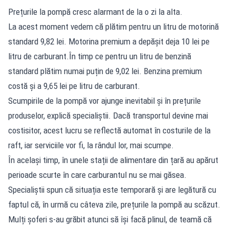
Prețurile la pompă cresc alarmant de la o zi la alta.
La acest moment vedem că plătim pentru un litru de motorină
standard 9,82 lei. Motorina premium a depășit deja 10 lei pe
litru de carburant.În timp ce pentru un litru de benzină
standard plătim numai puțin de 9,02 lei. Benzina premium
costă și a 9,65 lei pe litru de carburant.
Scumpirile de la pompă vor ajunge inevitabil și în prețurile
produselor, explică specialiștii. Dacă transportul devine mai
costisitor, acest lucru se reflectă automat în costurile de la
raft, iar serviciile vor fi, la rândul lor, mai scumpe.
În același timp, în unele stații de alimentare din țară au apărut
perioade scurte în care carburantul nu se mai găsea.
Specialiștii spun că situația este temporară și are legătură cu
faptul că, în urmă cu câteva zile, prețurile la pompă au scăzut.
Mulți șoferi s-au grăbit atunci să își facă plinul, de teamă că