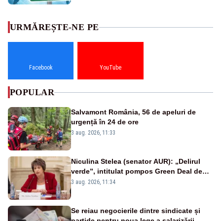
URMĂREȘTE-NE PE
Facebook
YouTube
POPULAR
Salvamont România, 56 de apeluri de
urgență în 24 de ore
3 aug. 2026, 11:33
Niculina Stelea (senator AUR): „Delirul
verde”, intitulat pompos Green Deal de
către Bruxelles, este în mare măsură
3 aug. 2026, 11:34
vinovat de prezumtiva apocalipsă
energetică”
Se reiau negocierile dintre sindicate și
partide pentru noua lege a salarizării