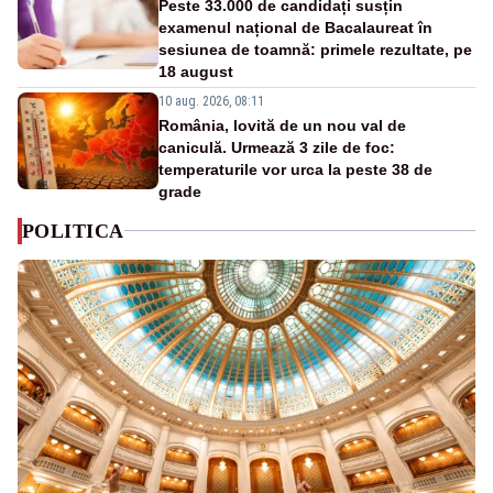
Peste 33.000 de candidați susțin
examenul național de Bacalaureat în
sesiunea de toamnă: primele rezultate, pe
18 august
10 aug. 2026, 08:11
România, lovită de un nou val de
caniculă. Urmează 3 zile de foc:
temperaturile vor urca la peste 38 de
grade
POLITICA