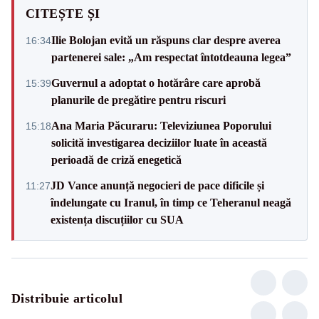
CITEȘTE ȘI
Ilie Bolojan evită un răspuns clar despre averea
16:34
partenerei sale: „Am respectat întotdeauna legea”
Guvernul a adoptat o hotărâre care aprobă
15:39
planurile de pregătire pentru riscuri
Ana Maria Păcuraru: Televiziunea Poporului
15:18
solicită investigarea deciziilor luate în această
perioadă de criză enegetică
JD Vance anunță negocieri de pace dificile și
11:27
îndelungate cu Iranul, în timp ce Teheranul neagă
existența discuțiilor cu SUA
Distribuie articolul