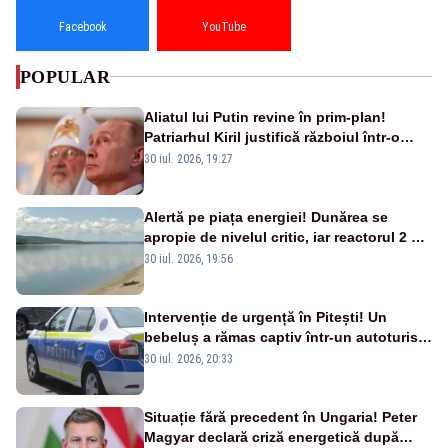
Facebook
YouTube
POPULAR
Aliatul lui Putin revine în prim-plan!
Patriarhul Kiril justifică războiul într-o
nouă carte
30 iul. 2026, 19:27
Alertă pe piața energiei! Dunărea se
apropie de nivelul critic, iar reactorul 2 de
la Cernavodă ar putea fi oprit
30 iul. 2026, 19:56
Intervenție de urgență în Pitești! Un
bebeluș a rămas captiv într-un autoturism
din cauza unei defecțiuni
30 iul. 2026, 20:33
Situație fără precedent în Ungaria! Peter
Magyar declară criză energetică după