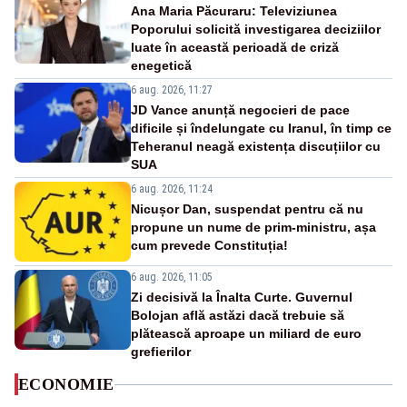
Ana Maria Păcuraru: Televiziunea
Poporului solicită investigarea deciziilor
luate în această perioadă de criză
enegetică
6 aug. 2026, 11:27
JD Vance anunță negocieri de pace
dificile și îndelungate cu Iranul, în timp ce
Teheranul neagă existența discuțiilor cu
SUA
6 aug. 2026, 11:24
Nicușor Dan, suspendat pentru că nu
propune un nume de prim-ministru, așa
cum prevede Constituția!
6 aug. 2026, 11:05
Zi decisivă la Înalta Curte. Guvernul
Bolojan află astăzi dacă trebuie să
plătească aproape un miliard de euro
grefierilor
ECONOMIE