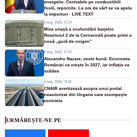
energetic. Centralele pe combustibili
fosili, repornite. La ore de vârf se va apela
la importuri - LIVE TEXT
6 aug. 2026, 15:24
Miza uriașă a scufundării barjelor.
Reactorul 2 de la Cernavodă poate primi o
nouă „gură de oxigen”
6 aug. 2026, 15:23
Alexandru Nazare, veste bună: Economia
României va crește în 2027, iar inflația va
scădea
6 aug. 2026, 14:43
CNAIR avertizează asupra unui portal
neautorizat din Ungaria care scumpește
rovinieta
URMĂREȘTE-NE PE