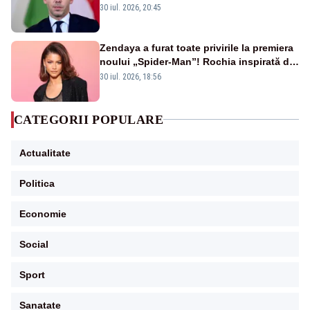
oprirea centralei de la Paks
30 iul. 2026, 20:45
Zendaya a furat toate privirile la premiera
noului „Spider-Man”! Rochia inspirată de
pânza de păianjen a făcut senzație
30 iul. 2026, 18:56
CATEGORII POPULARE
Actualitate
Politica
Economie
Social
Sport
Sanatate