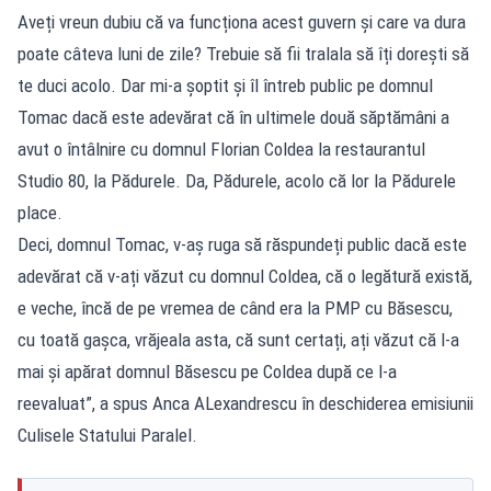
Aveți vreun dubiu că va funcționa acest guvern și care va dura
poate câteva luni de zile? Trebuie să fii tralala să îți dorești să
te duci acolo. Dar mi-a șoptit și îl întreb public pe domnul
Tomac dacă este adevărat că în ultimele două săptămâni a
avut o întâlnire cu domnul Florian Coldea la restaurantul
Studio 80, la Pădurele. Da, Pădurele, acolo că lor la Pădurele
place.
Deci, domnul Tomac, v-aș ruga să răspundeți public dacă este
adevărat că v-ați văzut cu domnul Coldea, că o legătură există,
e veche, încă de pe vremea de când era la PMP cu Băsescu,
cu toată gașca, vrăjeala asta, că sunt certați, ați văzut că l-a
mai și apărat domnul Băsescu pe Coldea după ce l-a
reevaluat”, a spus Anca ALexandrescu în deschiderea emisiunii
Culisele Statului Paralel.