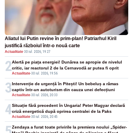
Aliatul lui Putin revine în prim-plan! Patriarhul Kiril
justifică războiul într-o nouă carte
Actualitate
·
30 iul. 2026, 19:27
2
Alertă pe piața energiei! Dunărea se apropie de nivelul
critic, iar reactorul 2 de la Cernavodă ar putea fi oprit
Actualitate
-
30 iul. 2026, 19:56
3
Intervenție de urgență în Pitești! Un bebeluș a rămas
captiv într-un autoturism din cauza unei defecțiuni
Actualitate
-
30 iul. 2026, 20:33
4
Situație fără precedent în Ungaria! Peter Magyar declară
criză energetică după oprirea centralei de la Paks
Actualitate
-
30 iul. 2026, 20:45
5
Zendaya a furat toate privirile la premiera noului „Spider-