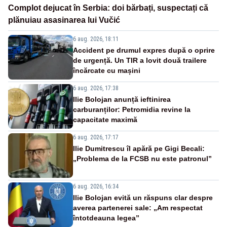
Complot dejucat în Serbia: doi bărbați, suspectați că
plănuiau asasinarea lui Vučić
6 aug. 2026, 18:11
Accident pe drumul expres după o oprire
de urgență. Un TIR a lovit două trailere
încărcate cu mașini
6 aug. 2026, 17:38
Ilie Bolojan anunță ieftinirea
carburanților: Petromidia revine la
capacitate maximă
6 aug. 2026, 17:17
Ilie Dumitrescu îl apără pe Gigi Becali:
„Problema de la FCSB nu este patronul”
6 aug. 2026, 16:34
Ilie Bolojan evită un răspuns clar despre
averea partenerei sale: „Am respectat
întotdeauna legea”