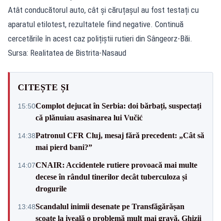
Atât conducătorul auto, cât și căruțașul au fost testați cu
aparatul etilotest, rezultatele fiind negative. Continuă
cercetările în acest caz polițiștii rutieri din Sângeorz-Băi.
Sursa: Realitatea de Bistrita-Nasaud
CITEȘTE ȘI
Complot dejucat în Serbia: doi bărbați, suspectați
15:50
că plănuiau asasinarea lui Vučić
Patronul CFR Cluj, mesaj fără precedent: „Cât să
14:38
mai pierd bani?”
CNAIR: Accidentele rutiere provoacă mai multe
14:07
decese în rândul tinerilor decât tuberculoza și
drogurile
Scandalul inimii desenate pe Transfăgărășan
13:48
scoate la iveală o problemă mult mai gravă. Ghizii