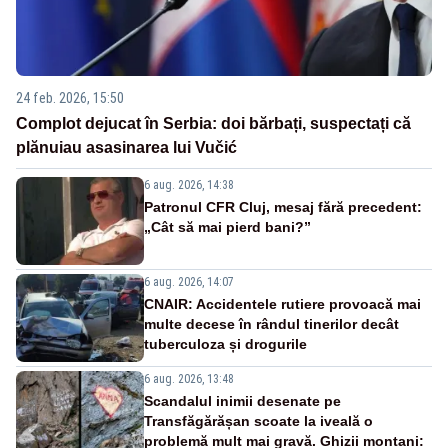
24 feb. 2026, 15:50
Complot dejucat în Serbia: doi bărbați, suspectați că
plănuiau asasinarea lui Vučić
6 aug. 2026, 14:38
Patronul CFR Cluj, mesaj fără precedent:
„Cât să mai pierd bani?”
6 aug. 2026, 14:07
CNAIR: Accidentele rutiere provoacă mai
multe decese în rândul tinerilor decât
tuberculoza și drogurile
6 aug. 2026, 13:48
Scandalul inimii desenate pe
Transfăgărășan scoate la iveală o
problemă mult mai gravă. Ghizii montani: