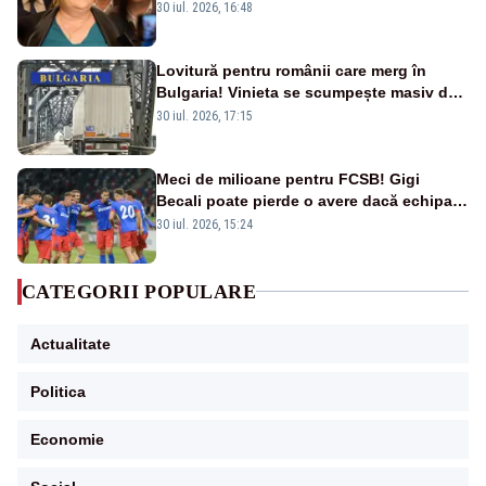
un accident rutier
30 iul. 2026, 16:48
Lovitură pentru românii care merg în
Bulgaria! Vinieta se scumpește masiv de
la 1 august
30 iul. 2026, 17:15
Meci de milioane pentru FCSB! Gigi
Becali poate pierde o avere dacă echipa
este eliminată de FK Auda
30 iul. 2026, 15:24
CATEGORII POPULARE
Actualitate
Politica
Economie