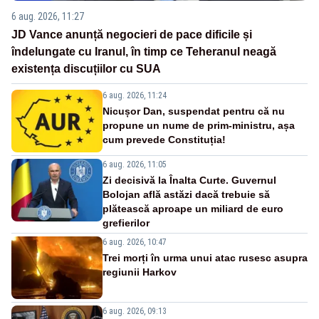
6 aug. 2026, 11:27
JD Vance anunță negocieri de pace dificile și
îndelungate cu Iranul, în timp ce Teheranul neagă
existența discuțiilor cu SUA
6 aug. 2026, 11:24
Nicușor Dan, suspendat pentru că nu
propune un nume de prim-ministru, așa
cum prevede Constituția!
6 aug. 2026, 11:05
Zi decisivă la Înalta Curte. Guvernul
Bolojan află astăzi dacă trebuie să
plătească aproape un miliard de euro
grefierilor
6 aug. 2026, 10:47
Trei morți în urma unui atac rusesc asupra
regiunii Harkov
6 aug. 2026, 09:13