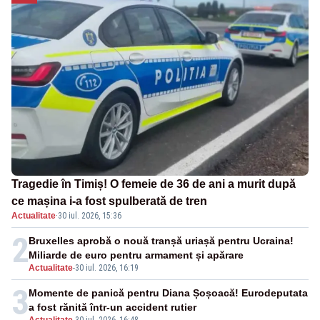
Tragedie în Timiș! O femeie de 36 de ani a murit după
ce mașina i-a fost spulberată de tren
Actualitate
·
30 iul. 2026, 15:36
2
Bruxelles aprobă o nouă tranșă uriașă pentru Ucraina!
Miliarde de euro pentru armament și apărare
Actualitate
-
30 iul. 2026, 16:19
3
Momente de panică pentru Diana Șoșoacă! Eurodeputata
a fost rănită într-un accident rutier