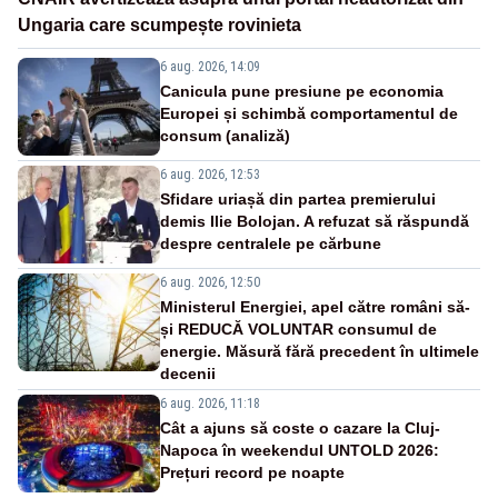
Ungaria care scumpește rovinieta
6 aug. 2026, 14:09
Canicula pune presiune pe economia
Europei și schimbă comportamentul de
consum (analiză)
6 aug. 2026, 12:53
Sfidare uriașă din partea premierului
demis Ilie Bolojan. A refuzat să răspundă
despre centralele pe cărbune
6 aug. 2026, 12:50
Ministerul Energiei, apel către români să-
și REDUCĂ VOLUNTAR consumul de
energie. Măsură fără precedent în ultimele
decenii
6 aug. 2026, 11:18
Cât a ajuns să coste o cazare la Cluj-
Napoca în weekendul UNTOLD 2026:
Prețuri record pe noapte