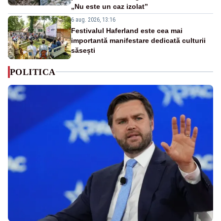
„Nu este un caz izolat”
6 aug. 2026, 13:16
Festivalul Haferland este cea mai
importantă manifestare dedicată culturii
săsești
POLITICA