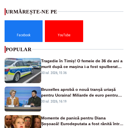
URMĂREȘTE-NE PE
Facebook
YouTube
POPULAR
Tragedie în Timiș! O femeie de 36 de ani a
murit după ce mașina i-a fost spulberată
de tren
30 iul. 2026, 15:36
Bruxelles aprobă o nouă tranșă uriașă
pentru Ucraina! Miliarde de euro pentru
armament și apărare
30 iul. 2026, 16:19
Momente de panică pentru Diana
Șoșoacă! Eurodeputata a fost rănită într-