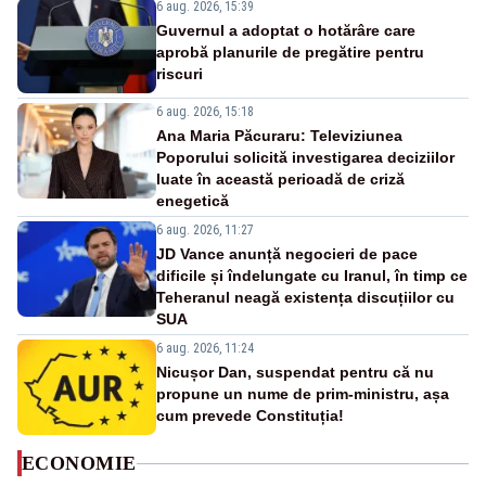
6 aug. 2026, 15:39
Guvernul a adoptat o hotărâre care
aprobă planurile de pregătire pentru
riscuri
6 aug. 2026, 15:18
Ana Maria Păcuraru: Televiziunea
Poporului solicită investigarea deciziilor
luate în această perioadă de criză
enegetică
6 aug. 2026, 11:27
JD Vance anunță negocieri de pace
dificile și îndelungate cu Iranul, în timp ce
Teheranul neagă existența discuțiilor cu
SUA
6 aug. 2026, 11:24
Nicușor Dan, suspendat pentru că nu
propune un nume de prim-ministru, așa
cum prevede Constituția!
ECONOMIE