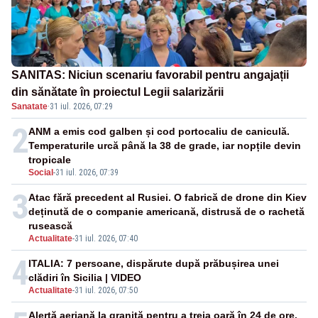
SANITAS: Niciun scenariu favorabil pentru angajații
din sănătate în proiectul Legii salarizării
Sanatate
·
31 iul. 2026, 07:29
2
ANM a emis cod galben și cod portocaliu de caniculă.
Temperaturile urcă până la 38 de grade, iar nopțile devin
tropicale
Social
-
31 iul. 2026, 07:39
3
Atac fără precedent al Rusiei. O fabrică de drone din Kiev
deținută de o companie americană, distrusă de o rachetă
rusească
Actualitate
-
31 iul. 2026, 07:40
4
ITALIA: 7 persoane, dispărute după prăbușirea unei
clădiri în Sicilia | VIDEO
Actualitate
-
31 iul. 2026, 07:50
Alertă aeriană la graniță pentru a treia oară în 24 de ore.