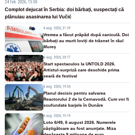
24 feb. 2026, 15:50
Complot dejucat în Serbia: doi bărbați, suspectați că
plănuiau asasinarea lui Vučić
6 aug. 2026, 21:39
Vremea a făcut prăpăd după caniculă. Doi
bărbați au murit loviți de trăsnet în râul
Mureș
6 aug. 2026, 20:17
Start spectaculos la UNTOLD 2026.
Artistul-surpriză care deschide prima
seară de festival
6 aug. 2026, 19:56
Planul decisiv pentru salvarea
Reactorului 2 de la Cernavodă. Cum vor fi
scufundate barjele în Dunăre
6 aug. 2026, 19:19
Loto 6/49, 6 august 2026. Numerele
câștigătoare au fost anunțate. Miza
depășește 9 milioane de euro