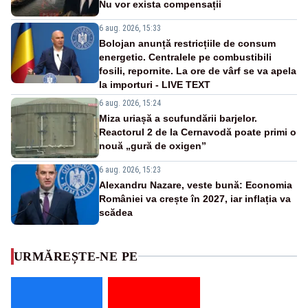
Nu vor exista compensații
6 aug. 2026, 15:33
Bolojan anunță restricțiile de consum
energetic. Centralele pe combustibili
fosili, repornite. La ore de vârf se va apela
la importuri - LIVE TEXT
6 aug. 2026, 15:24
Miza uriașă a scufundării barjelor.
Reactorul 2 de la Cernavodă poate primi o
nouă „gură de oxigen”
6 aug. 2026, 15:23
Alexandru Nazare, veste bună: Economia
României va crește în 2027, iar inflația va
scădea
URMĂREȘTE-NE PE