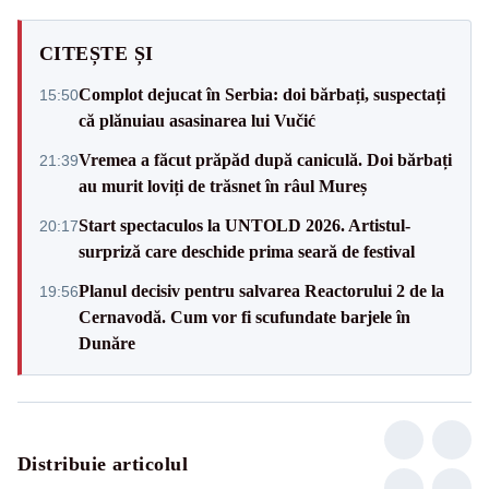
CITEȘTE ȘI
Complot dejucat în Serbia: doi bărbați, suspectați
15:50
că plănuiau asasinarea lui Vučić
Vremea a făcut prăpăd după caniculă. Doi bărbați
21:39
au murit loviți de trăsnet în râul Mureș
Start spectaculos la UNTOLD 2026. Artistul-
20:17
surpriză care deschide prima seară de festival
Planul decisiv pentru salvarea Reactorului 2 de la
19:56
Cernavodă. Cum vor fi scufundate barjele în
Dunăre
Distribuie articolul