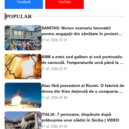
Facebook
YouTube
POPULAR
SANITAS: Niciun scenariu favorabil
pentru angajații din sănătate în proiectul
Legii salarizării
31 iul. 2026, 07:29
ANM a emis cod galben și cod portocaliu
de caniculă. Temperaturile urcă până la 38
de grade, iar nopțile devin tropicale
31 iul. 2026, 07:39
Atac fără precedent al Rusiei. O fabrică de
drone din Kiev deținută de o companie
americană, distrusă de o rachetă
31 iul. 2026, 07:40
rusească
ITALIA: 7 persoane, dispărute după
prăbușirea unei clădiri în Sicilia | VIDEO
31 iul. 2026, 07:50