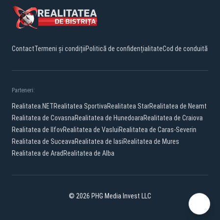
Contact
Termeni și condiții
Politică de confidențialitate
Cod de conduită
Parteneri:
Realitatea.NET
Realitatea Sportiva
Realitatea Star
Realitatea de Neamt
Realitatea de Covasna
Realitatea de Hunedoara
Realitatea de Craiova
Realitatea de Ilfov
Realitatea de Vaslui
Realitatea de Caras-Severin
Realitatea de Suceava
Realitatea de Iasi
Realitatea de Mures
Realitatea de Arad
Realitatea de Alba
© 2026 PHG Media Invest LLC
Facebook
YouTube