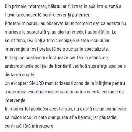
Din primele informații, băiatul ar fi intrat în apă într-o zonă a
fluviului cunoscută pentru curenții puternici.
Prietenii minorului au observat la un moment dat că acesta nu
mai iese la suprafață și au alertat imediat autoritățile. La
scurt timp, IPJ Dolj a trimis echipaje la fața locului, iar
intervenția a fost preluată de structurile specializate.
În timp ce scafandrii efectuează căutări în adâncime,
ambarcațiunile poliției de frontieră verifică suprafața apei pe o
distanță amplă.
Un elicopter SMURD monitorizează zona de la înălțime pentru
a identifica eventuale indicii care ar putea orienta echipele de
intervenție.
În momentul publicării acestei știri, nu există niciun semn care
să indice locul în care s-ar putea afla băiatul, iar căutările
continuă fără întrerupere.