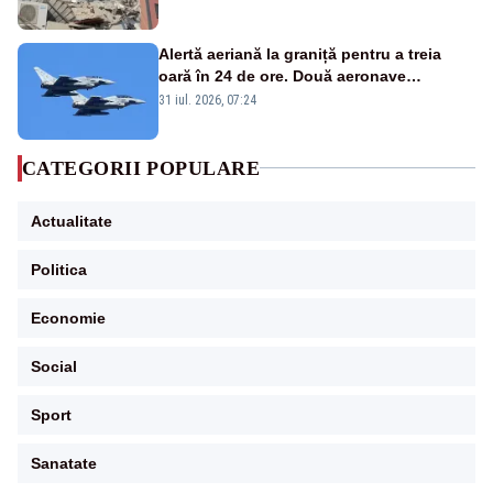
Alertă aeriană la graniță pentru a treia
oară în 24 de ore. Două aeronave
Eurofighter britanice au fost ridicate de la
31 iul. 2026, 07:24
sol
CATEGORII POPULARE
Actualitate
Politica
Economie
Social
Sport
Sanatate