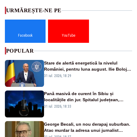
URMĂREȘTE-NE PE
Facebook
YouTube
POPULAR
Stare de alertă energetică la nivelul
României, pentru luna august. Ilie Bolojan
a anunțat importuri și posibile restricții –
31 iul. 2026, 18:29
VIDEO
Pană masivă de curent în Sibiu și
localitățile din jur. Spitalul județean,
semafoarele, rețelele de telefonie, grav
31 iul. 2026, 18:33
afectate
George Becali, un nou derapaj suburban.
Atac murdar la adresa unui jurnalist
sportiv – AUDIO