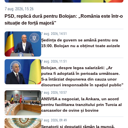
7 aug. 2026, 15:26
PSD, replică dură pentru Bolojan: „România este într-o
situație de forță majoră”
7 aug. 2026, 14:51
Ședința de guvern se amână pentru ora
15:00. Bolojan nu a obținut toate avizele
7 aug. 2026, 11:51
Bolojan, despre legea salarizării: „Ar
putea fi adoptată în perioada următoare.
S-a întârziat depunerea din cauza unor
discursuri iresponsabile în spaţiul public”
7 aug. 2026, 10:57
ANSVSA a negociat, la Ankara, un acord
pentru facilitarea tranzitului prin Turcia al
carcaselor de ovine și bovine
7 aug. 2026, 09:49
Senatorii și deputații rămân la muncă.