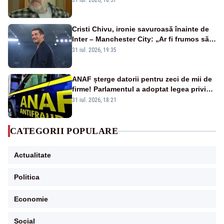
31 iul. 2026, 18:37
Cristi Chivu, ironie savuroasă înainte de
Inter – Manchester City: „Ar fi frumos să
mai cumpărați și de la noi”
31 iul. 2026, 19:35
ANAF șterge datorii pentru zeci de mii de
firme! Parlamentul a adoptat legea privind
amnistia fiscală
31 iul. 2026, 18:21
CATEGORII POPULARE
Actualitate
Politica
Economie
Social