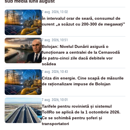
sub media lunii august
7 aug. 2026, 13:02
În intervalul orar de seară, consumul de
curent „a scăzut cu 200-300 de megawați”
7 aug. 2026, 10:51
Bolojan: Nivelul Dunării asigură o
funcționare a centralei de la Cernavodă
de patru-cinci zile dacă debitele vor
scădea
7 aug. 2026, 10:43
Criza din energie. Cine scapă de măsurile
de raționalizare impuse de Bolojan
7 aug. 2026, 10:01
Tarifele pentru rovinietă și sistemul
TollRo se aplică de la 1 octombrie 2026.
Ce se schimbă pentru șoferi și
transportatori