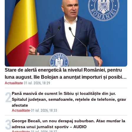
Stare de alertă energetică la nivelul României, pentru
luna august. Ilie Bolojan a anunțat importuri și posibile
Actualitate
·
31 iul. 2026, 18:29
restricții – VIDEO
2
Pană masivă de curent în Sibiu și localitățile din jur.
Spitalul județean, semafoarele, rețelele de telefonie, grav
afectate
Actualitate
-
31 iul. 2026, 18:33
3
George Becali, un nou derapaj suburban. Atac murdar la
adresa unui jurnalist sportiv – AUDIO
Actualitate
-
31 iul. 2026, 18:37