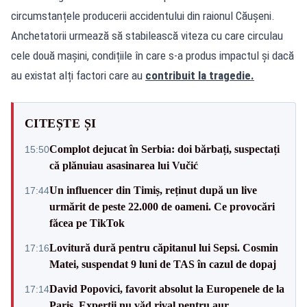
circumstanțele producerii accidentului din raionul Căușeni.
Anchetatorii urmează să stabilească viteza cu care circulau
cele două mașini, condițiile în care s-a produs impactul și dacă
au existat alți factori care au
contribuit la tragedie.
CITEȘTE ȘI
Complot dejucat în Serbia: doi bărbați, suspectați
15:50
că plănuiau asasinarea lui Vučić
Un influencer din Timiș, reținut după un live
17:44
urmărit de peste 22.000 de oameni. Ce provocări
făcea pe TikTok
Lovitură dură pentru căpitanul lui Sepsi. Cosmin
17:16
Matei, suspendat 9 luni de TAS în cazul de dopaj
David Popovici, favorit absolut la Europenele de la
17:14
Paris. Experții nu văd rival pentru aur