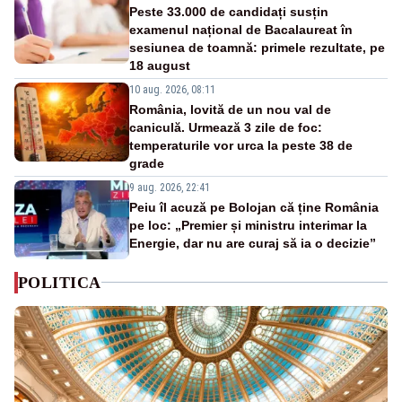
Peste 33.000 de candidați susțin
examenul național de Bacalaureat în
sesiunea de toamnă: primele rezultate, pe
18 august
10 aug. 2026, 08:11
România, lovită de un nou val de
caniculă. Urmează 3 zile de foc:
temperaturile vor urca la peste 38 de
grade
9 aug. 2026, 22:41
Peiu îl acuză pe Bolojan că ține România
pe loc: „Premier și ministru interimar la
Energie, dar nu are curaj să ia o decizie”
POLITICA