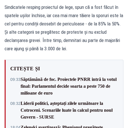
Sindicatele resping proiectul de lege, spun că a fost făcut în
spatele ușilor închise, iar cea mai mare tăiere la sporuri este la
cel pentru condiții deosebit de periculoase - de la 85% la 50%.
Și alte categorii se pregătesc de proteste și nu exclud
declanșarea grevei. Între timp, demnitari au parte de majorări
care ajung și până la 3.000 de lei.
CITEȘTE ȘI
Săptămână de foc. Proiectele PNRR intră la votul
09:33
final: Parlamentul decide soarta a peste 750 de
milioane de euro
Liderii politici, așteptați zilele următoare la
08:32
Cotroceni. Scenariile luate în calcul pentru noul
Guvern - SURSE
Zelenski avertizează: Phenianul pregătește
18:04