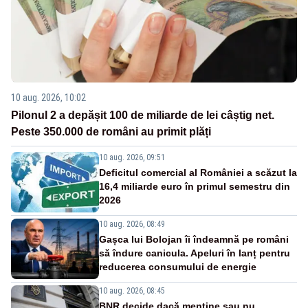
10 aug. 2026, 10:02
Pilonul 2 a depășit 100 de miliarde de lei câștig net.
Peste 350.000 de români au primit plăți
10 aug. 2026, 09:51
Deficitul comercial al României a scăzut la
16,4 miliarde euro în primul semestru din
2026
10 aug. 2026, 08:49
Gașca lui Bolojan îi îndeamnă pe români
să îndure canicula. Apeluri în lanț pentru
reducerea consumului de energie
10 aug. 2026, 08:45
BNR decide dacă menține sau nu