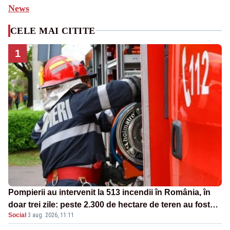
News
CELE MAI CITITE
1
Pompierii au intervenit la 513 incendii în România, în
doar trei zile: peste 2.300 de hectare de teren au fost
Social
·
3 aug. 2026, 11:11
afectate