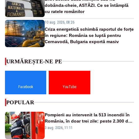
dobânda-cheie, ASTĂZI. Ce se întâmplă
cu ratele românilor
10 aug. 2026, 08:26
Criza energetică schimbă raportul de forțe
în regiune: România se luptă pentru
Cernavodă, Bulgaria exportă masiv
URMĂREȘTE-NE PE
Facebook
YouTube
POPULAR
Pompierii au intervenit la 513 incendii în
România, în doar trei zile: peste 2.300 de
hectare de teren au fost afectate
3 aug. 2026, 11:11