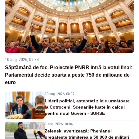
10 aug. 2026, 09:33
Săptămână de foc. Proiectele PNRR intră la votul final:
Parlamentul decide soarta a peste 750 de milioane de
euro
10 aug. 2026, 08:32
Liderii politici, așteptați zilele următoare
la Cotroceni. Scenariile luate în calcul
pentru noul Guvern - SURSE
9 aug. 2026, 18:04
Zelenski avertizează: Phenianul
pregătește trimiterea a 50.000 de militari