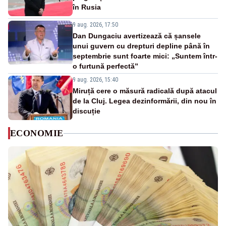
în Rusia
9 aug. 2026, 17:50
Dan Dungaciu avertizează că șansele
unui guvern cu drepturi depline până în
septembrie sunt foarte mici: „Suntem într-
o furtună perfectă”
9 aug. 2026, 15:40
Miruță cere o măsură radicală după atacul
de la Cluj. Legea dezinformării, din nou în
discuție
ECONOMIE