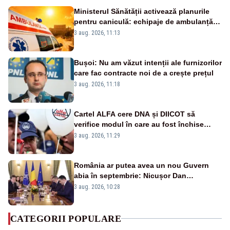
Ministerul Sănătății activează planurile
pentru caniculă: echipaje de ambulanță
suplimentate, stocuri de medicamente
3 aug. 2026, 11:13
verificate și puncte de apă în spațiile
publice
Bușoi: Nu am văzut intenții ale furnizorilor
care fac contracte noi de a crește prețul
3 aug. 2026, 11:18
Cartel ALFA cere DNA și DIICOT să
verifice modul în care au fost închise
centralele pe cărbune
3 aug. 2026, 11:29
România ar putea avea un nou Guvern
abia în septembrie: Nicușor Dan
pregătește noi consultări cu partidele
3 aug. 2026, 10:28
după 15 august
CATEGORII POPULARE