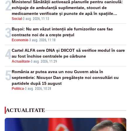
2
Ministerul Sănătății activează planurile pentru caniculă:
echipaje de ambulanță suplimentate, stocuri de
medicamente verificate și puncte de apă în spațiile
Social
-
3 aug. 2026, 11:13
publice
3
Bușoi: Nu am văzut intenții ale furnizorilor care fac
contracte noi de a crește prețul
Economie
-
3 aug. 2026, 11:18
4
Cartel ALFA cere DNA și DIICOT să verifice modul în care
au fost închise centralele pe cărbune
Actualitate
-
3 aug. 2026, 11:29
5
România ar putea avea un nou Guvern abia în
septembrie: Nicușor Dan pregătește noi consultări cu
partidele după 15 august
Politica
-
3 aug. 2026, 10:28
ACTUALITATE