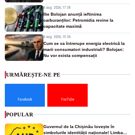
6 aug. 2026, 17:38
Ilie Bolojan anunță ieftinirea
carburanților: Petromidia revine la
capacitate maximă
6 aug. 2026, 15:36
Cum se va întrerupe energia electrică la
marii consumatori industriali? Bolojan:
Nu vor exista compensații
URMĂREȘTE-NE PE
Facebook
YouTube
POPULAR
Guvernul de la Chișinău lovește în
simbolurile identității naționale! Limba