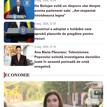
6 aug. 2026, 16:34
Ilie Bolojan evită un răspuns clar despre
averea partenerei sale: „Am respectat
întotdeauna legea”
6 aug. 2026, 15:39
Guvernul a adoptat o hotărâre care
aprobă planurile de pregătire pentru
riscuri
6 aug. 2026, 15:18
Ana Maria Păcuraru: Televiziunea
Poporului solicită investigarea deciziilor
luate în această perioadă de criză
enegetică
ECONOMIE