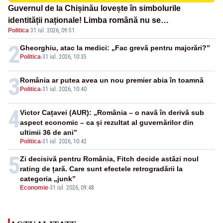
Guvernul de la Chișinău lovește în simbolurile
identității naționale! Limba română nu se
Politica
·
31 iul. 2026, 09:51
economisește! Limba română se sărbătorește!
2
Gheorghiu, atac la medici: „Fac grevă pentru majorări?”
Politica
-
31 iul. 2026, 10:35
3
România ar putea avea un nou premier abia în toamnă
Politica
-
31 iul. 2026, 10:40
4
Victor Cațavei (AUR): „România – o navă în derivă sub
aspect economic – ca și rezultat al guvernărilor din
ultimii 36 de ani”
Politica
-
31 iul. 2026, 10:42
5
Zi decisivă pentru România, Fitch decide astăzi noul
rating de țară. Care sunt efectele retrogradării la
categoria „junk”
Economie
-
31 iul. 2026, 09:48