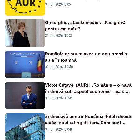
română nu se economisește! Limba
31 iul. 2026, 09:51
română se sărbătorește!
Gheorghiu, atac la medici: „Fac grevă
pentru majorări?”
31 iul. 2026, 10:35
România ar putea avea un nou premier
abia în toamnă
31 iul. 2026, 10:40
Victor Cațavei (AUR): „România – o navă
în derivă sub aspect economic – ca și
rezultat al guvernărilor din ultimii 36 de
31 iul. 2026, 10:42
ani”
Zi decisivă pentru România, Fitch decide
astăzi noul rating de țară. Care sunt
efectele retrogradării la categoria „junk”
31 iul. 2026, 09:48