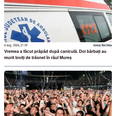
6 aug. 2026, 21:39
Ionuț Nichita
Vremea a făcut prăpăd după caniculă. Doi bărbați au
murit loviți de trăsnet în râul Mureș