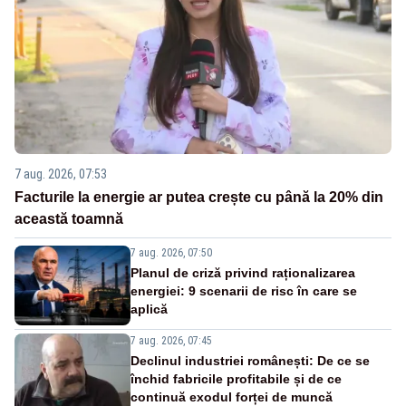
7 aug. 2026, 07:53
Facturile la energie ar putea crește cu până la 20% din
această toamnă
7 aug. 2026, 07:50
Planul de criză privind raționalizarea
energiei: 9 scenarii de risc în care se
aplică
7 aug. 2026, 07:45
Declinul industriei românești: De ce se
închid fabricile profitabile și de ce
continuă exodul forței de muncă