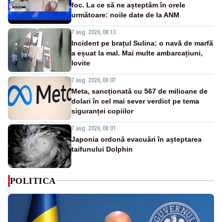
foc. La ce să ne așteptăm în orele
următoare: noile date de la ANM
7 aug. 2026, 08:13
Incident pe brațul Sulina: o navă de marfă
a eșuat la mal. Mai multe ambarcațiuni,
lovite
7 aug. 2026, 08:07
Meta, sancționată cu 567 de milioane de
dolari în cel mai sever verdict pe tema
siguranței copiilor
7 aug. 2026, 08:01
Japonia ordonă evacuări în așteptarea
taifunului Dolphin
POLITICA