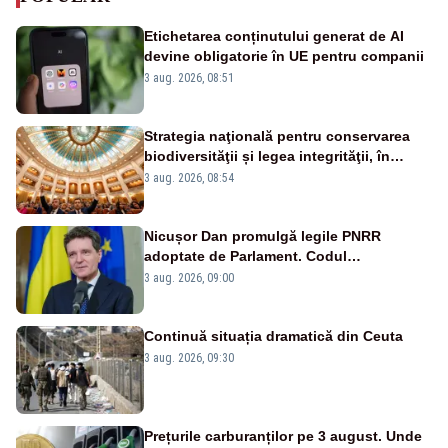
Etichetarea conținutului generat de AI
devine obligatorie în UE pentru companii
3 aug. 2026, 08:51
Strategia naţională pentru conservarea
biodiversităţii și legea integrităţii, în
dezbatere
3 aug. 2026, 08:54
Nicușor Dan promulgă legile PNRR
adoptate de Parlament. Codul
urbanismului, printre actele normative
3 aug. 2026, 09:00
vizate
Continuă situația dramatică din Ceuta
3 aug. 2026, 09:30
Prețurile carburanților pe 3 august. Unde