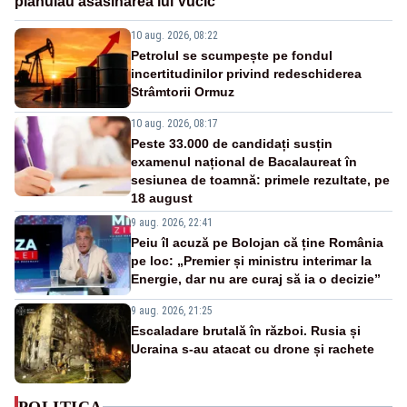
plănuiau asasinarea lui Vučić
10 aug. 2026, 08:22
Petrolul se scumpește pe fondul
incertitudinilor privind redeschiderea
Strâmtorii Ormuz
10 aug. 2026, 08:17
Peste 33.000 de candidați susțin
examenul național de Bacalaureat în
sesiunea de toamnă: primele rezultate, pe
18 august
9 aug. 2026, 22:41
Peiu îl acuză pe Bolojan că ține România
pe loc: „Premier și ministru interimar la
Energie, dar nu are curaj să ia o decizie”
9 aug. 2026, 21:25
Escaladare brutală în război. Rusia și
Ucraina s-au atacat cu drone și rachete
POLITICA