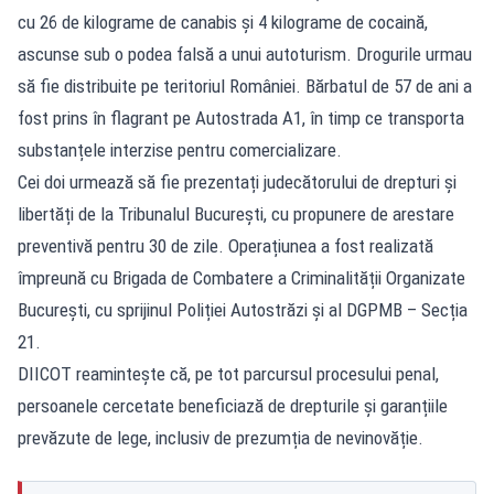
cu 26 de kilograme de canabis și 4 kilograme de cocaină,
ascunse sub o podea falsă a unui autoturism. Drogurile urmau
să fie distribuite pe teritoriul României. Bărbatul de 57 de ani a
fost prins în flagrant pe Autostrada A1, în timp ce transporta
substanțele interzise pentru comercializare.
Cei doi urmează să fie prezentați judecătorului de drepturi și
libertăți de la Tribunalul București, cu propunere de arestare
preventivă pentru 30 de zile. Operațiunea a fost realizată
împreună cu Brigada de Combatere a Criminalității Organizate
București, cu sprijinul Poliției Autostrăzi și al DGPMB – Secția
21.
DIICOT reamintește că, pe tot parcursul procesului penal,
persoanele cercetate beneficiază de drepturile și garanțiile
prevăzute de lege, inclusiv de prezumția de nevinovăție.