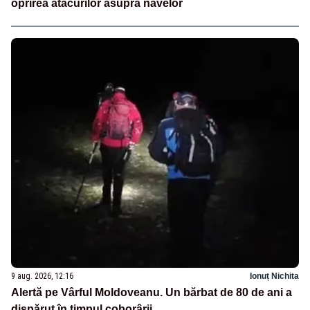
oprirea atacurilor asupra navelor
9 aug. 2026, 12:16
Ionuț Nichita
Alertă pe Vârful Moldoveanu. Un bărbat de 80 de ani a
dispărut în timpul coborârii