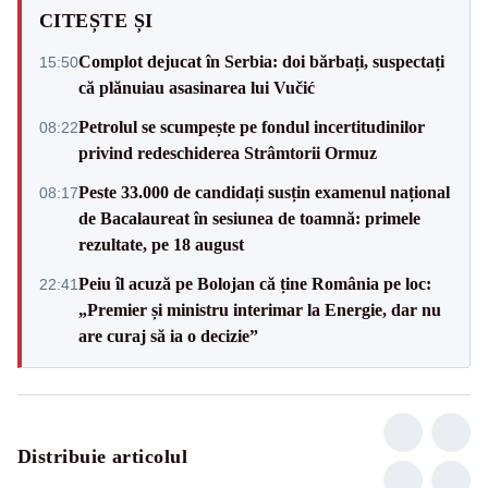
CITEȘTE ȘI
Complot dejucat în Serbia: doi bărbați, suspectați
15:50
că plănuiau asasinarea lui Vučić
Petrolul se scumpește pe fondul incertitudinilor
08:22
privind redeschiderea Strâmtorii Ormuz
Peste 33.000 de candidați susțin examenul național
08:17
de Bacalaureat în sesiunea de toamnă: primele
rezultate, pe 18 august
Peiu îl acuză pe Bolojan că ține România pe loc:
22:41
„Premier și ministru interimar la Energie, dar nu
are curaj să ia o decizie”
Distribuie articolul