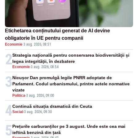
Etichetarea conținutului generat de AI devine
obligatorie în UE pentru companii
Economie
·
3 aug. 2026, 08:51
2
Strategia naţională pentru conservarea biodiversităţii și
legea integrităţii, în dezbatere
Economie
-
3 aug. 2026, 08:54
3
Nicușor Dan promulgă legile PNRR adoptate de
Parlament. Codul urbanismului, printre actele normative
vizate
Politica
-
3 aug. 2026, 09:00
4
Continuă situația dramatică din Ceuta
Social
-
3 aug. 2026, 09:30
5
Prețurile carburanților pe 3 august. Unde este cea mai
ieftină benzină din țară