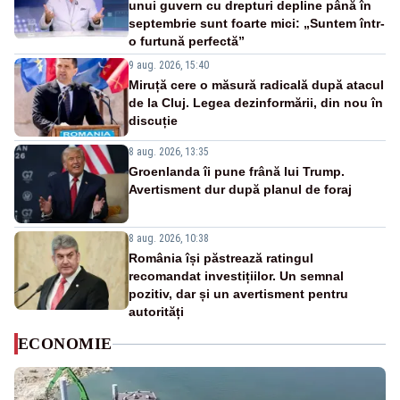
unui guvern cu drepturi depline până în
septembrie sunt foarte mici: „Suntem într-
o furtună perfectă”
9 aug. 2026, 15:40
Miruță cere o măsură radicală după atacul
de la Cluj. Legea dezinformării, din nou în
discuție
8 aug. 2026, 13:35
Groenlanda îi pune frână lui Trump.
Avertisment dur după planul de foraj
8 aug. 2026, 10:38
România își păstrează ratingul
recomandat investițiilor. Un semnal
pozitiv, dar și un avertisment pentru
autorități
ECONOMIE