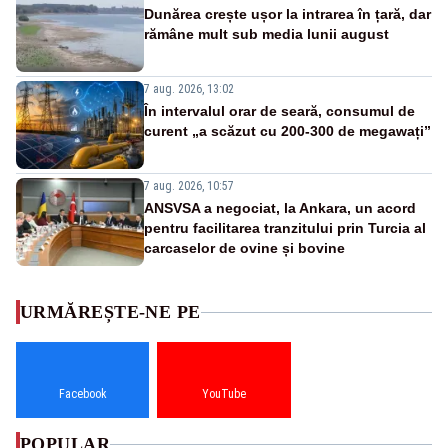
Dunărea crește ușor la intrarea în țară, dar
rămâne mult sub media lunii august
7 aug. 2026, 13:02
În intervalul orar de seară, consumul de
curent „a scăzut cu 200-300 de megawați”
7 aug. 2026, 10:57
ANSVSA a negociat, la Ankara, un acord
pentru facilitarea tranzitului prin Turcia al
carcaselor de ovine și bovine
URMĂREȘTE-NE PE
Facebook
YouTube
POPULAR